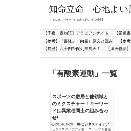
知命立命 心地よい
This is THE Shutou's SIGHT
【千夜一夜物語】アラビアンナイト
【厳選書
【参考】『書経』（尚書）原文と読み
【参考
【易経】六十四卦配列早見表！
【源氏物語】
「
有酸素運動
」
一覧
スポーツの敷居と他領域と
のミクスチャー！キーワー
ドは異業種同士の組み合わ
せ!
2014/10/29
ビジネスアイデア
ビジネスアイデアメモ： スポーツを各領