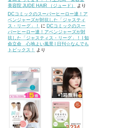
美容院 JUDE HAIR （ジュード）
より
DCコミックのスーパーヒーロー達！ア
ベンジャーズが対抗した「ジャスティ
ス・リーグ」！
に
DCコミックのスー
パーヒーロー達！アベンジャーズが対
抗した「ジャスティス・リーグ」！ | 知
命立命 心地よい風景 | 日刊☆なんでも
トピックス！
より