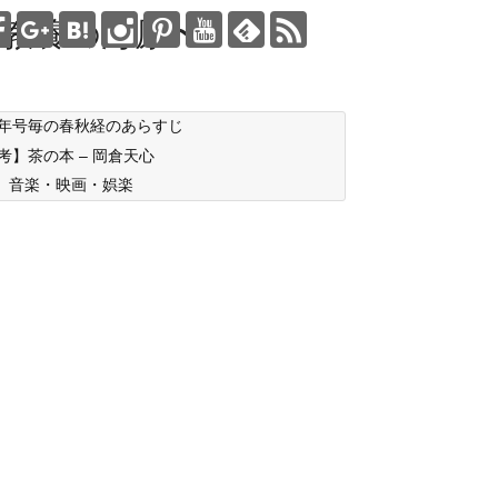
教養の海原〜
年号毎の春秋経のあらすじ
考】茶の本 – 岡倉天心
音楽・映画・娯楽