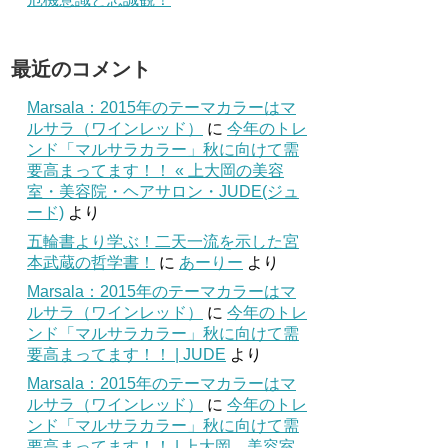
最近のコメント
Marsala：2015年のテーマカラーはマ
ルサラ（ワインレッド）
に
今年のトレ
ンド「マルサラカラー」秋に向けて需
要高まってます！！ « 上大岡の美容
室・美容院・ヘアサロン・JUDE(ジュ
ード)
より
五輪書より学ぶ！二天一流を示した宮
本武蔵の哲学書！
に
あーりー
より
Marsala：2015年のテーマカラーはマ
ルサラ（ワインレッド）
に
今年のトレ
ンド「マルサラカラー」秋に向けて需
要高まってます！！ | JUDE
より
Marsala：2015年のテーマカラーはマ
ルサラ（ワインレッド）
に
今年のトレ
ンド「マルサラカラー」秋に向けて需
要高まってます！！ | 上大岡 美容室