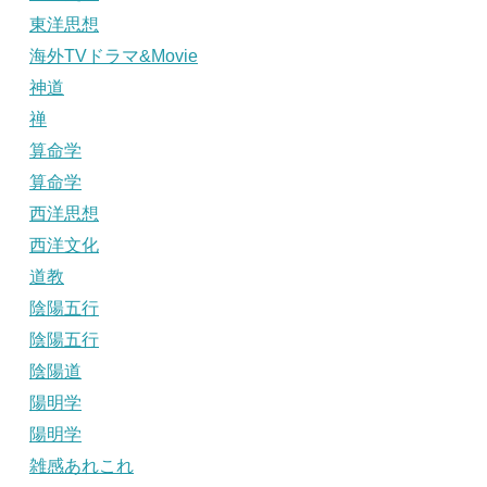
東洋思想
海外TVドラマ&Movie
神道
禅
算命学
算命学
西洋思想
西洋文化
道教
陰陽五行
陰陽五行
陰陽道
陽明学
陽明学
雑感あれこれ