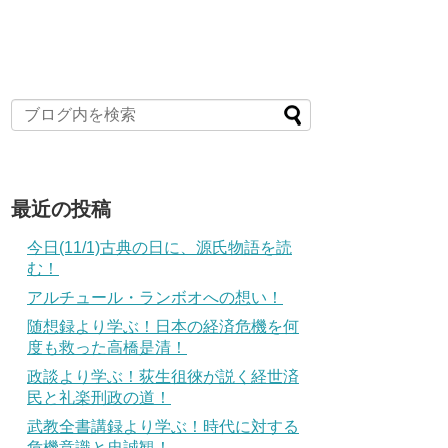
最近の投稿
今日(11/1)古典の日に、源氏物語を読
む！
アルチュール・ランボオへの想い！
随想録より学ぶ！日本の経済危機を何
度も救った高橋是清！
政談より学ぶ！荻生徂徠が説く経世済
民と礼楽刑政の道！
武教全書講録より学ぶ！時代に対する
危機意識と忠誠観！