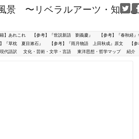
風景 〜リベラルアーツ・知性と
籍】あれこれ
【参考】『世説新語 劉義慶』
【参考】『春秋経』
】『草枕 夏目漱石』
【参考】『雨月物語 上田秋成』原文
【参
現代語訳
文化・芸術・文学・言語
東洋思想・哲学マップ
紹介