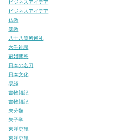
ビジネスアイデア
ビジネスアイデア
仏教
儒教
八十八箇所巡礼
六壬神課
冠婚葬祭
日本の名刀
日本文化
易経
書物雑記
書物雑記
未分類
朱子学
東洋史観
東洋史観