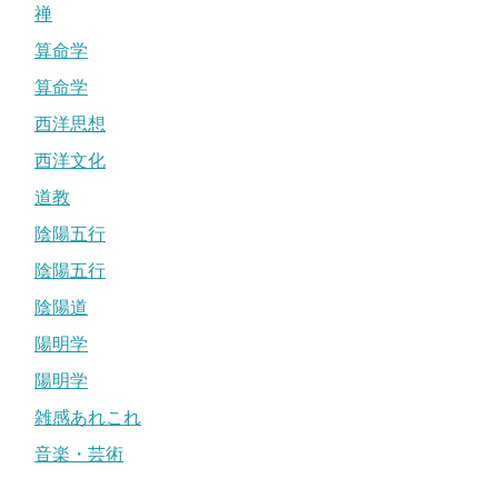
禅
算命学
算命学
西洋思想
西洋文化
道教
陰陽五行
陰陽五行
陰陽道
陽明学
陽明学
雑感あれこれ
音楽・芸術