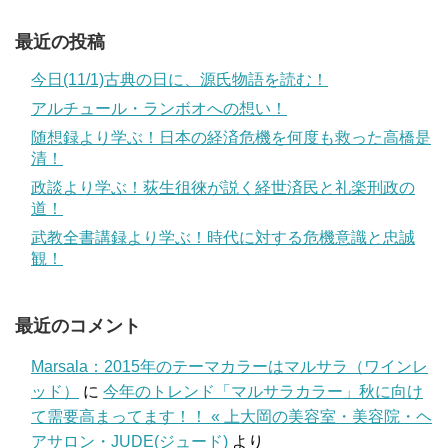
最近の投稿
今日(11/1)古典の日に、源氏物語を読む！
アルチュール・ランボオへの想い！
随想録より学ぶ！日本の経済危機を何度も救った高橋是
清！
政談より学ぶ！荻生徂徠が説く経世済民と礼楽刑政の
道！
武教全書講録より学ぶ！時代に対する危機意識と忠誠
観！
最近のコメント
Marsala：2015年のテーマカラーはマルサラ（ワインレ
ッド）
に
今年のトレンド「マルサラカラー」秋に向け
て需要高まってます！！ « 上大岡の美容室・美容院・ヘ
アサロン・JUDE(ジュード)
より