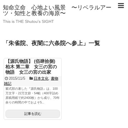
知命立命 心地よい風景 〜リベラルアー
ツ・知性と教養の海原〜
This is THE Shutou's SIGHT
「
朱雀院、夜闇に六条院へ参上
」
一覧
【源氏物語】 (佰肆拾捌)
柏木 第二章 女三の宮の
物語 女三の宮の出家
2015/11/5
日本文化
,
書物
雑記
紫式部の著した『源氏物語』は、100
万文字・22万文節・54帖（400字詰め
原稿用紙で約2400枚）から成り、70年
余りの時間の中でおよそ5...
記事を読む