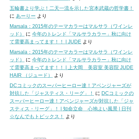
五輪書より学ぶ！二天一流を示した宮本武蔵の哲学書！
に
あーりー
より
Marsala：2015年のテーマカラーはマルサラ（ワインレ
ッド）
に
今年のトレンド「マルサラカラー」秋に向け
て需要高まってます！！ | JUDE
より
Marsala：2015年のテーマカラーはマルサラ（ワインレ
ッド）
に
今年のトレンド「マルサラカラー」秋に向け
て需要高まってます！！ | 上大岡 美容室 美容院 JUDE
HAIR （ジュード）
より
DCコミックのスーパーヒーロー達！アベンジャーズが
対抗した「ジャスティス・リーグ」！
に
DCコミックの
スーパーヒーロー達！アベンジャーズが対抗した「ジャ
スティス・リーグ」！ | 知命立命 心地よい風景 | 日刊
☆なんでもトピックス！
より