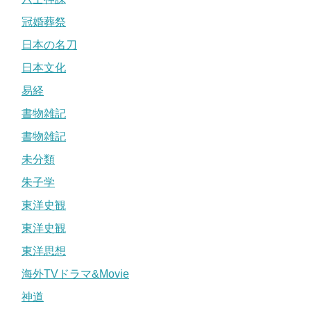
冠婚葬祭
日本の名刀
日本文化
易経
書物雑記
書物雑記
未分類
朱子学
東洋史観
東洋史観
東洋思想
海外TVドラマ&Movie
神道