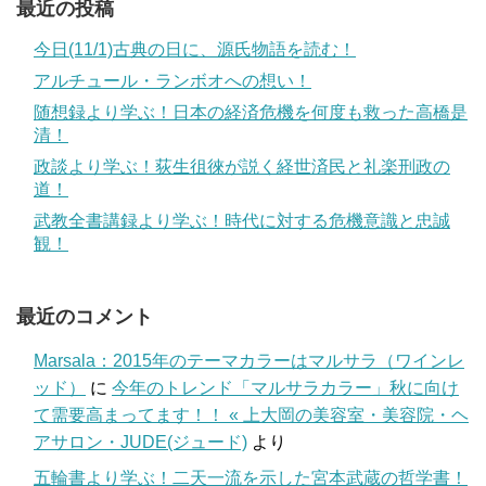
最近の投稿
今日(11/1)古典の日に、源氏物語を読む！
アルチュール・ランボオへの想い！
随想録より学ぶ！日本の経済危機を何度も救った高橋是
清！
政談より学ぶ！荻生徂徠が説く経世済民と礼楽刑政の
道！
武教全書講録より学ぶ！時代に対する危機意識と忠誠
観！
最近のコメント
Marsala：2015年のテーマカラーはマルサラ（ワインレ
ッド）
に
今年のトレンド「マルサラカラー」秋に向け
て需要高まってます！！ « 上大岡の美容室・美容院・ヘ
アサロン・JUDE(ジュード)
より
五輪書より学ぶ！二天一流を示した宮本武蔵の哲学書！