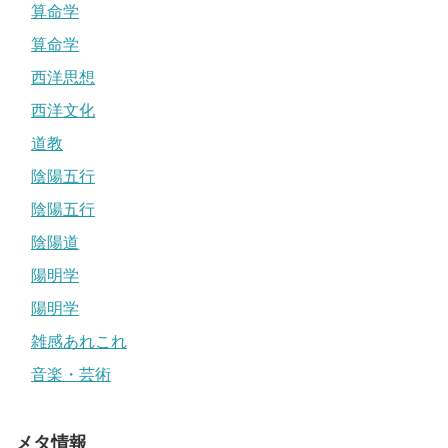
算命学
算命学
西洋思想
西洋文化
道教
陰陽五行
陰陽五行
陰陽道
陽明学
陽明学
雑感あれこれ
音楽・芸術
メタ情報