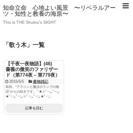
知命立命 心地よい風景 〜リベラルアー
ツ・知性と教養の海原〜
This is THE Shutou's SIGHT
「
歌う木
」
一覧
【千夜一夜物語】(46)
薔薇の微笑のファリザー
ド（第774夜 – 第779夜）
2015/5/5
書物雑記
前回、”アラジンと魔法のランプの物
語”からの続きです。 ﾟ★☆ﾟ･:,｡ﾟ･:,｡
★ﾟ･:,｡ﾟ･:,｡☆ﾟ･:,｡ﾟ･:,｡★ﾟ･:,...
記事を読む