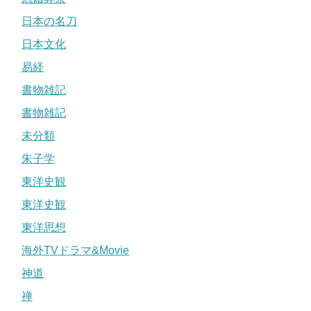
日本の名刀
日本文化
易経
書物雑記
書物雑記
未分類
朱子学
東洋史観
東洋史観
東洋思想
海外TVドラマ&Movie
神道
禅