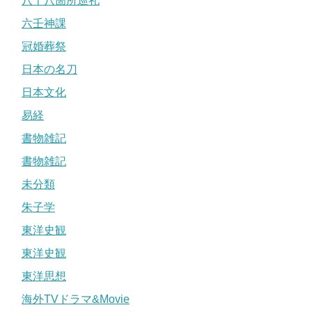
八十八箇所巡礼
六壬神課
冠婚葬祭
日本の名刀
日本文化
易経
書物雑記
書物雑記
未分類
朱子学
東洋史観
東洋史観
東洋思想
海外TVドラマ&Movie