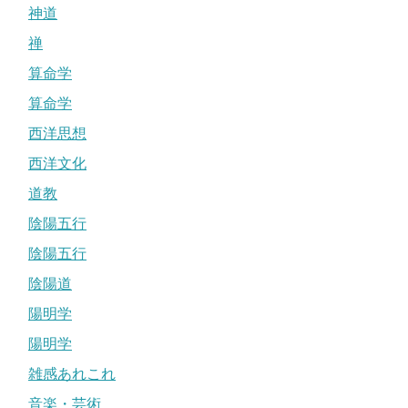
神道
禅
算命学
算命学
西洋思想
西洋文化
道教
陰陽五行
陰陽五行
陰陽道
陽明学
陽明学
雑感あれこれ
音楽・芸術