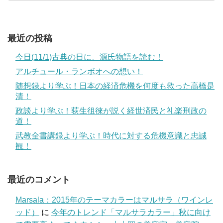
最近の投稿
今日(11/1)古典の日に、源氏物語を読む！
アルチュール・ランボオへの想い！
随想録より学ぶ！日本の経済危機を何度も救った高橋是
清！
政談より学ぶ！荻生徂徠が説く経世済民と礼楽刑政の
道！
武教全書講録より学ぶ！時代に対する危機意識と忠誠
観！
最近のコメント
Marsala：2015年のテーマカラーはマルサラ（ワインレ
ッド）
に
今年のトレンド「マルサラカラー」秋に向け