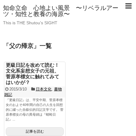
知命立命 心地よい風景 〜リベラルアー
ツ・知性と教養の海原〜
This is THE Shutou's SIGHT
「
父の帰京
」
一覧
更級日記を改めて読む！
文化系妄想女子の元祖、
菅原孝標女に触れてみて
はいかが？
2015/3/10
日本文化
,
書物
雑記
『更級日記』は、平安中期、菅原孝標
女のおよそ40年間の自己の人生を回想
的に綴った自叙伝的日記文学です。 菅
原孝標女の母の異母姉は『蜻蛉日
記』...
記事を読む