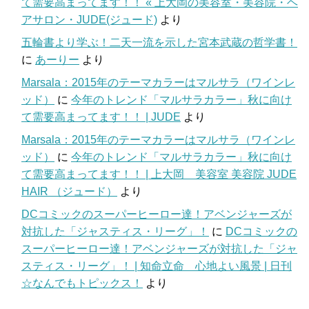
て需要高まってます！！ « 上大岡の美容室・美容院・ヘ
アサロン・JUDE(ジュード)
より
五輪書より学ぶ！二天一流を示した宮本武蔵の哲学書！
に
あーりー
より
Marsala：2015年のテーマカラーはマルサラ（ワインレ
ッド）
に
今年のトレンド「マルサラカラー」秋に向け
て需要高まってます！！ | JUDE
より
Marsala：2015年のテーマカラーはマルサラ（ワインレ
ッド）
に
今年のトレンド「マルサラカラー」秋に向け
て需要高まってます！！ | 上大岡 美容室 美容院 JUDE
HAIR （ジュード）
より
DCコミックのスーパーヒーロー達！アベンジャーズが
対抗した「ジャスティス・リーグ」！
に
DCコミックの
スーパーヒーロー達！アベンジャーズが対抗した「ジャ
スティス・リーグ」！ | 知命立命 心地よい風景 | 日刊
☆なんでもトピックス！
より