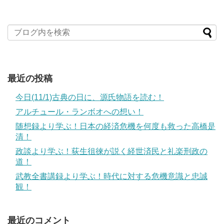
最近の投稿
今日(11/1)古典の日に、源氏物語を読む！
アルチュール・ランボオへの想い！
随想録より学ぶ！日本の経済危機を何度も救った高橋是
清！
政談より学ぶ！荻生徂徠が説く経世済民と礼楽刑政の
道！
武教全書講録より学ぶ！時代に対する危機意識と忠誠
観！
最近のコメント