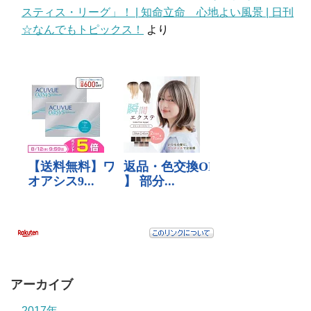
スティス・リーグ」！ | 知命立命 心地よい風景 | 日刊
☆なんでもトピックス！
より
アーカイブ
2017年