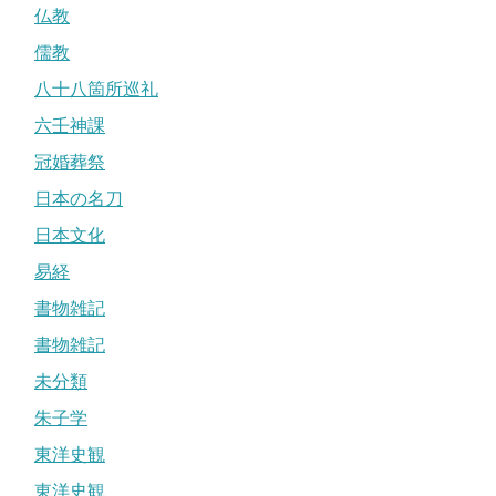
仏教
儒教
八十八箇所巡礼
六壬神課
冠婚葬祭
日本の名刀
日本文化
易経
書物雑記
書物雑記
未分類
朱子学
東洋史観
東洋史観