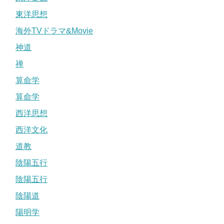
東洋思想
海外TVドラマ&Movie
神道
禅
算命学
算命学
西洋思想
西洋文化
道教
陰陽五行
陰陽五行
陰陽道
陽明学