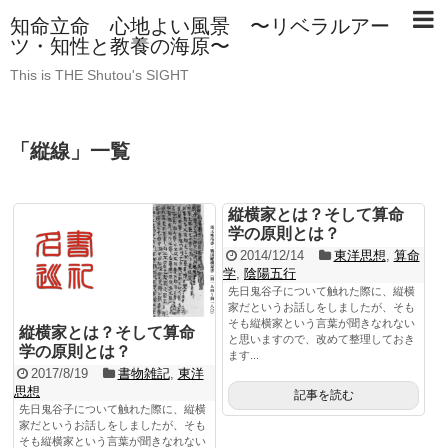
知命立命 心地よい風景 〜リベラルアー
ツ・知性と教養の海原〜
This is THE Shutou's SIGHT
「
縦線
」
一覧
縦横家とは？そして算命
学の原則とは？
2014/12/14
東洋思想
,
算命
学
,
陰陽五行
先日鬼谷子について触れた際に、縦横
家だというお話しをしましたが、そも
そも縦横家という言葉が聞きなれない
縦横家とは？そして算命
と思いますので、改めて整理しておき
学の原則とは？
ます...
2017/8/19
書物雑記
,
東洋
思想
記事を読む
先日鬼谷子について触れた際に、縦横
家だというお話しをしましたが、そも
そも縦横家という言葉が聞きなれない