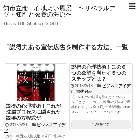
知命立命 心地よい風景 〜リベラルアー
ツ・知性と教養の海原〜
This is THE Shutou's SIGHT
「
説得力ある宣伝広告を制作する方法
」
一覧
説得の心理技術！この６
つの欲望を満たす５つの
ステップとは？
2015/3/18
ビジネスアイデ
ア
,
書物雑記
「この６つの欲望を満たす５つのステ
ップとは？」 カルト教団の洗脳や心理
説得の心理技術！これが
操作に詳しい 全米屈指の説得術のエキ
洗脳プロセスに隠された
スパート デイブ・ラクハニによる...
説得の方程式だ
記事を読む
2017/5/31
ビジネスアイデ
ア
カルト教団の洗脳技術 ※今日の記事は