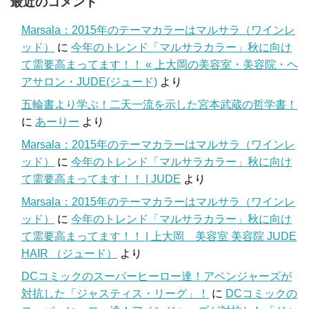
最近のコメント
Marsala：2015年のテーマカラーはマルサラ（ワインレ
ッド）
に
今年のトレンド「マルサラカラー」秋に向け
て需要高まってます！！ « 上大岡の美容室・美容院・ヘ
アサロン・JUDE(ジュード)
より
五輪書より学ぶ！二天一流を示した宮本武蔵の哲学書！
に
あーりー
より
Marsala：2015年のテーマカラーはマルサラ（ワインレ
ッド）
に
今年のトレンド「マルサラカラー」秋に向け
て需要高まってます！！ | JUDE
より
Marsala：2015年のテーマカラーはマルサラ（ワインレ
ッド）
に
今年のトレンド「マルサラカラー」秋に向け
て需要高まってます！！ | 上大岡 美容室 美容院 JUDE
HAIR （ジュード）
より
DCコミックのスーパーヒーロー達！アベンジャーズが
対抗した「ジャスティス・リーグ」！
に
DCコミックの