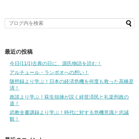
最近の投稿
今日(11/1)古典の日に、源氏物語を読む！
アルチュール・ランボオへの想い！
随想録より学ぶ！日本の経済危機を何度も救った高橋是
清！
政談より学ぶ！荻生徂徠が説く経世済民と礼楽刑政の
道！
武教全書講録より学ぶ！時代に対する危機意識と忠誠
観！