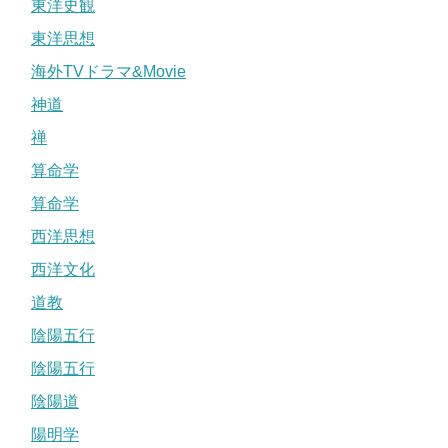
東洋史観
東洋思想
海外TVドラマ&Movie
神道
禅
算命学
算命学
西洋思想
西洋文化
道教
陰陽五行
陰陽五行
陰陽道
陽明学