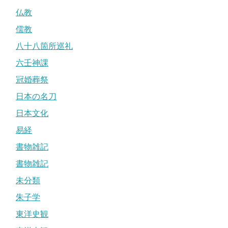
仏教
儒教
八十八箇所巡礼
六壬神課
冠婚葬祭
日本の名刀
日本文化
易経
書物雑記
書物雑記
未分類
朱子学
東洋史観