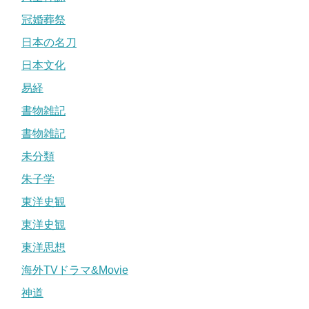
冠婚葬祭
日本の名刀
日本文化
易経
書物雑記
書物雑記
未分類
朱子学
東洋史観
東洋史観
東洋思想
海外TVドラマ&Movie
神道