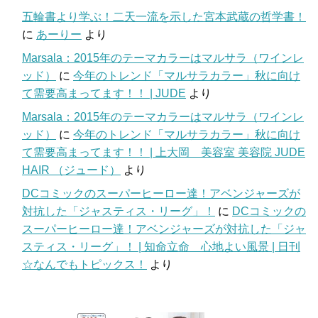
五輪書より学ぶ！二天一流を示した宮本武蔵の哲学書！
に
あーりー
より
Marsala：2015年のテーマカラーはマルサラ（ワインレ
ッド）
に
今年のトレンド「マルサラカラー」秋に向け
て需要高まってます！！ | JUDE
より
Marsala：2015年のテーマカラーはマルサラ（ワインレ
ッド）
に
今年のトレンド「マルサラカラー」秋に向け
て需要高まってます！！ | 上大岡 美容室 美容院 JUDE
HAIR （ジュード）
より
DCコミックのスーパーヒーロー達！アベンジャーズが
対抗した「ジャスティス・リーグ」！
に
DCコミックの
スーパーヒーロー達！アベンジャーズが対抗した「ジャ
スティス・リーグ」！ | 知命立命 心地よい風景 | 日刊
☆なんでもトピックス！
より