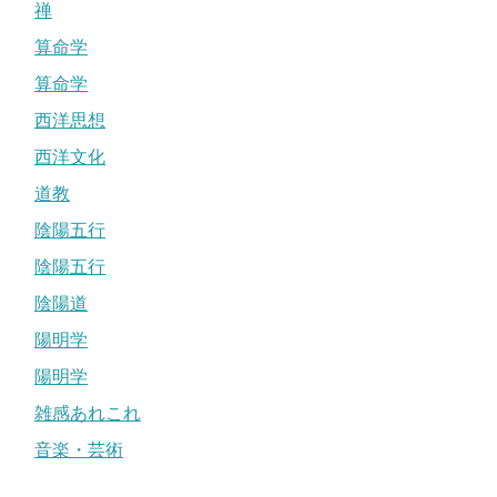
禅
算命学
算命学
西洋思想
西洋文化
道教
陰陽五行
陰陽五行
陰陽道
陽明学
陽明学
雑感あれこれ
音楽・芸術