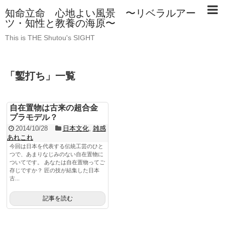
知命立命 心地よい風景 〜リベラルアー
ツ・知性と教養の海原〜
This is THE Shutou's SIGHT
「
鏨打ち
」
一覧
自在置物は古来の超合金
プラモデル？
2014/10/28
日本文化
,
雑感
あれこれ
今回は日本を代表する伝統工芸のひと
つで、あまりなじみのない自在置物に
ついてです。 あなたは自在置物ってご
存じですか？ 匠の技が結集した日本
古...
記事を読む