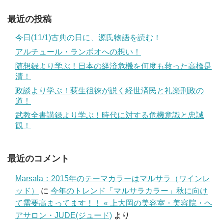
最近の投稿
今日(11/1)古典の日に、源氏物語を読む！
アルチュール・ランボオへの想い！
随想録より学ぶ！日本の経済危機を何度も救った高橋是
清！
政談より学ぶ！荻生徂徠が説く経世済民と礼楽刑政の
道！
武教全書講録より学ぶ！時代に対する危機意識と忠誠
観！
最近のコメント
Marsala：2015年のテーマカラーはマルサラ（ワインレ
ッド）
に
今年のトレンド「マルサラカラー」秋に向け
て需要高まってます！！ « 上大岡の美容室・美容院・ヘ
アサロン・JUDE(ジュード)
より