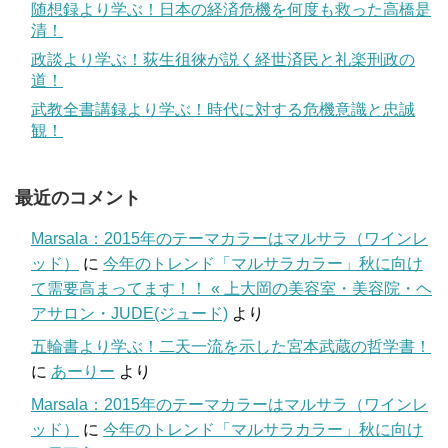
随想録より学ぶ！日本の経済危機を何度も救った高橋是
清！
政談より学ぶ！荻生徂徠が説く経世済民と礼楽刑政の
道！
武教全書講録より学ぶ！時代に対する危機意識と忠誠
観！
最近のコメント
Marsala：2015年のテーマカラーはマルサラ（ワインレ
ッド）
に
今年のトレンド「マルサラカラー」秋に向け
て需要高まってます！！ « 上大岡の美容室・美容院・ヘ
アサロン・JUDE(ジュード)
より
五輪書より学ぶ！二天一流を示した宮本武蔵の哲学書！
に
あーりー
より
Marsala：2015年のテーマカラーはマルサラ（ワインレ
ッド）
に
今年のトレンド「マルサラカラー」秋に向け