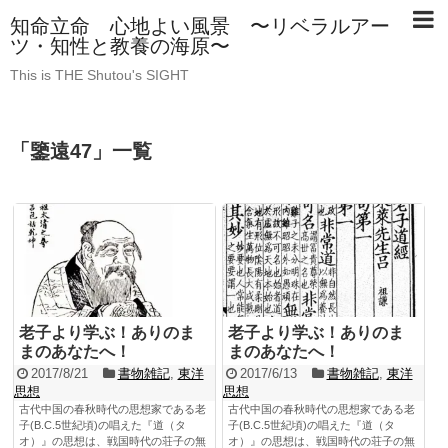
知命立命 心地よい風景 〜リベラルアー
ツ・知性と教養の海原〜
This is THE Shutou's SIGHT
「
鑒遠47
」
一覧
老子より学ぶ！ありのま
老子より学ぶ！ありのま
まのあなたへ！
まのあなたへ！
2017/8/21
書物雑記
,
東洋
2017/6/13
書物雑記
,
東洋
思想
思想
古代中国の春秋時代の思想家である老
古代中国の春秋時代の思想家である老
子(B.C.5世紀頃)の唱えた『道（タ
子(B.C.5世紀頃)の唱えた『道（タ
オ）』の思想は、戦国時代の荘子の無
オ）』の思想は、戦国時代の荘子の無