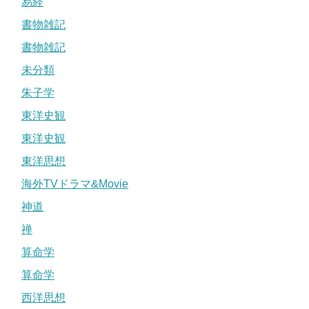
易経
書物雑記
書物雑記
未分類
朱子学
東洋史観
東洋史観
東洋思想
海外TVドラマ&Movie
神道
禅
算命学
算命学
西洋思想