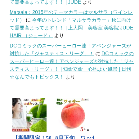
て需要高まってます！！ | JUDE
より
Marsala：2015年のテーマカラーはマルサラ（ワインレ
ッド）
に
今年のトレンド「マルサラカラー」秋に向け
て需要高まってます！！ | 上大岡 美容室 美容院 JUDE
HAIR （ジュード）
より
DCコミックのスーパーヒーロー達！アベンジャーズが
対抗した「ジャスティス・リーグ」！
に
DCコミックの
スーパーヒーロー達！アベンジャーズが対抗した「ジャ
スティス・リーグ」！ | 知命立命 心地よい風景 | 日刊
☆なんでもトピックス！
より