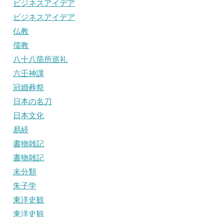
ビジネスアイデア
ビジネスアイデア
仏教
儒教
八十八箇所巡礼
六壬神課
冠婚葬祭
日本の名刀
日本文化
易経
書物雑記
書物雑記
未分類
朱子学
東洋史観
東洋史観