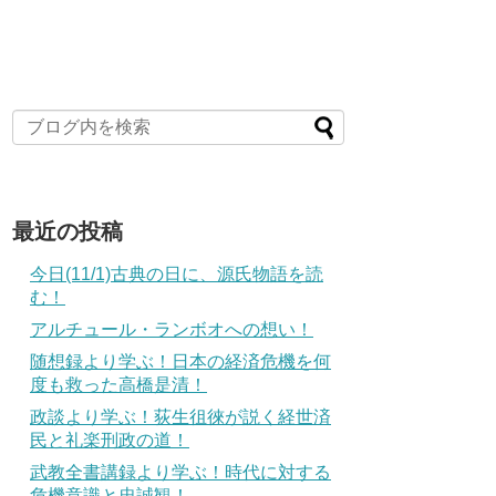
最近の投稿
今日(11/1)古典の日に、源氏物語を読
む！
アルチュール・ランボオへの想い！
随想録より学ぶ！日本の経済危機を何
度も救った高橋是清！
政談より学ぶ！荻生徂徠が説く経世済
民と礼楽刑政の道！
武教全書講録より学ぶ！時代に対する
危機意識と忠誠観！