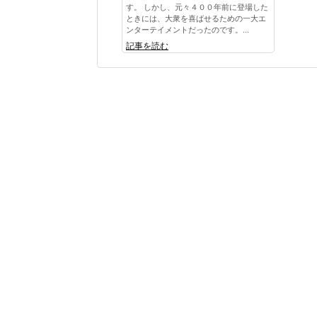
す。 しかし、元々４００年前に登場した
ときには、大衆を喜ばせるための一大エ
ンターテイメントだったのです。...
記事を読む