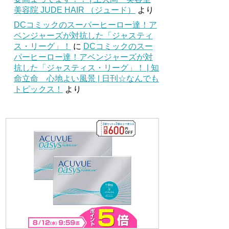
美容院 JUDE HAIR （ジュード）
より
DCコミックのスーパーヒーロー達！ア
ベンジャーズが対抗した「ジャスティ
ス・リーグ」！
に
DCコミックのスー
パーヒーロー達！アベンジャーズが対
抗した「ジャスティス・リーグ」！ | 知
命立命 心地よい風景 | 日刊☆なんでも
トピックス！
より