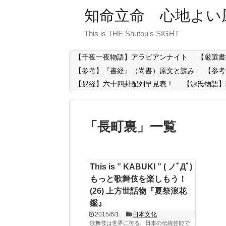
知命立命 心地よい
This is THE Shutou's SIGHT
【千夜一夜物語】アラビアンナイト
【厳選書
【参考】『書経』（尚書）原文と読み
【参考
【易経】六十四卦配列早見表！
【源氏物語】
「
長町裏
」
一覧
This is ” KABUKI ” ( ノﾟДﾟ)
もっと歌舞伎を楽しもう！
(26) 上方世話物『夏祭浪花
鑑』
2015/6/1
日本文化
歌舞伎は世界に誇る、日本の伝統芸能で