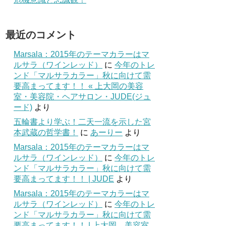
最近のコメント
Marsala：2015年のテーマカラーはマ
ルサラ（ワインレッド）
に
今年のトレ
ンド「マルサラカラー」秋に向けて需
要高まってます！！ « 上大岡の美容
室・美容院・ヘアサロン・JUDE(ジュ
ード)
より
五輪書より学ぶ！二天一流を示した宮
本武蔵の哲学書！
に
あーりー
より
Marsala：2015年のテーマカラーはマ
ルサラ（ワインレッド）
に
今年のトレ
ンド「マルサラカラー」秋に向けて需
要高まってます！！ | JUDE
より
Marsala：2015年のテーマカラーはマ
ルサラ（ワインレッド）
に
今年のトレ
ンド「マルサラカラー」秋に向けて需
要高まってます！！ | 上大岡 美容室