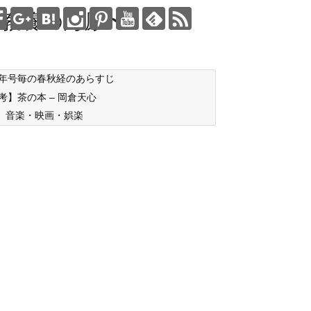
教養の海原〜
年号毎の春秋経のあらすじ
考】茶の本 – 岡倉天心
音楽・映画・娯楽