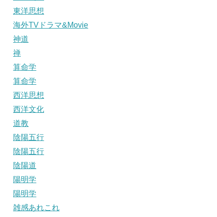
東洋思想
海外TVドラマ&Movie
神道
禅
算命学
算命学
西洋思想
西洋文化
道教
陰陽五行
陰陽五行
陰陽道
陽明学
陽明学
雑感あれこれ