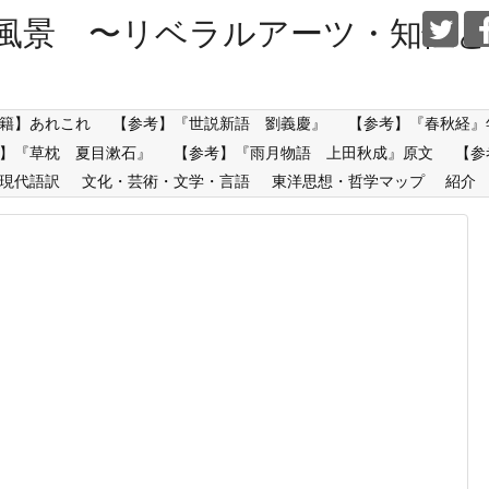
風景 〜リベラルアーツ・知性と
籍】あれこれ
【参考】『世説新語 劉義慶』
【参考】『春秋経』
】『草枕 夏目漱石』
【参考】『雨月物語 上田秋成』原文
【参
現代語訳
文化・芸術・文学・言語
東洋思想・哲学マップ
紹介