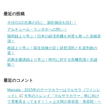
最近の投稿
今日(11/1)古典の日に、源氏物語を読む！
アルチュール・ランボオへの想い！
随想録より学ぶ！日本の経済危機を何度も救った高橋是
清！
政談より学ぶ！荻生徂徠が説く経世済民と礼楽刑政の
道！
武教全書講録より学ぶ！時代に対する危機意識と忠誠
観！
最近のコメント
Marsala：2015年のテーマカラーはマルサラ（ワインレ
ッド）
に
今年のトレンド「マルサラカラー」秋に向け
て需要高まってます！！ « 上大岡の美容室・美容院・ヘ