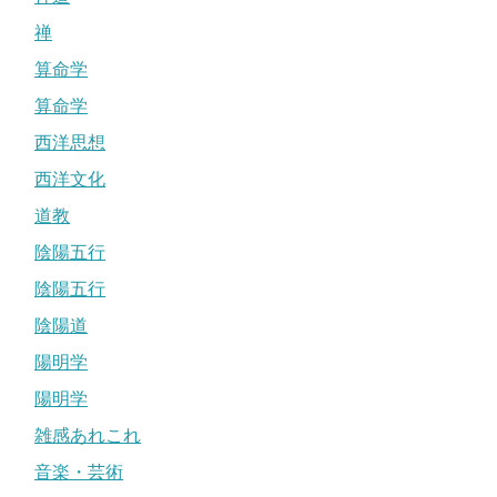
禅
算命学
算命学
西洋思想
西洋文化
道教
陰陽五行
陰陽五行
陰陽道
陽明学
陽明学
雑感あれこれ
音楽・芸術