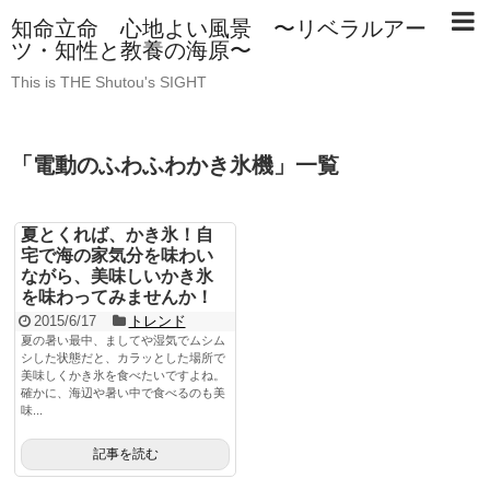
知命立命 心地よい風景 〜リベラルアー
ツ・知性と教養の海原〜
This is THE Shutou's SIGHT
「
電動のふわふわかき氷機
」
一覧
夏とくれば、かき氷！自
宅で海の家気分を味わい
ながら、美味しいかき氷
を味わってみませんか！
2015/6/17
トレンド
夏の暑い最中、ましてや湿気でムシム
シした状態だと、カラッとした場所で
美味しくかき氷を食べたいですよね。
確かに、海辺や暑い中で食べるのも美
味...
記事を読む