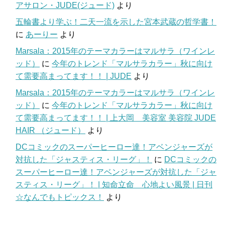
アサロン・JUDE(ジュード)
より
五輪書より学ぶ！二天一流を示した宮本武蔵の哲学書！
に
あーりー
より
Marsala：2015年のテーマカラーはマルサラ（ワインレ
ッド）
に
今年のトレンド「マルサラカラー」秋に向け
て需要高まってます！！ | JUDE
より
Marsala：2015年のテーマカラーはマルサラ（ワインレ
ッド）
に
今年のトレンド「マルサラカラー」秋に向け
て需要高まってます！！ | 上大岡 美容室 美容院 JUDE
HAIR （ジュード）
より
DCコミックのスーパーヒーロー達！アベンジャーズが
対抗した「ジャスティス・リーグ」！
に
DCコミックの
スーパーヒーロー達！アベンジャーズが対抗した「ジャ
スティス・リーグ」！ | 知命立命 心地よい風景 | 日刊
☆なんでもトピックス！
より