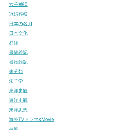
六壬神課
冠婚葬祭
日本の名刀
日本文化
易経
書物雑記
書物雑記
未分類
朱子学
東洋史観
東洋史観
東洋思想
海外TVドラマ&Movie
神道