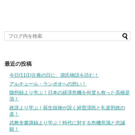
最近の投稿
今日(11/1)古典の日に、源氏物語を読む！
アルチュール・ランボオへの想い！
随想録より学ぶ！日本の経済危機を何度も救った高橋是
清！
政談より学ぶ！荻生徂徠が説く経世済民と礼楽刑政の
道！
武教全書講録より学ぶ！時代に対する危機意識と忠誠
観！