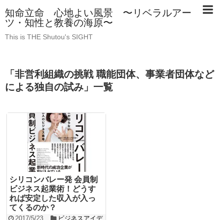
知命立命 心地よい風景 〜リベラルアー
ツ・知性と教養の海原〜
This is THE Shutou's SIGHT
「
非営利組織の挑戦 職能団体、事業者団体など
による独自の試み
」
一覧
シリコンバレー発 会員制
ビジネス起業術！どうす
れば安定した収入が入っ
てくるのか？
2017/5/23
ビジネスアイデ