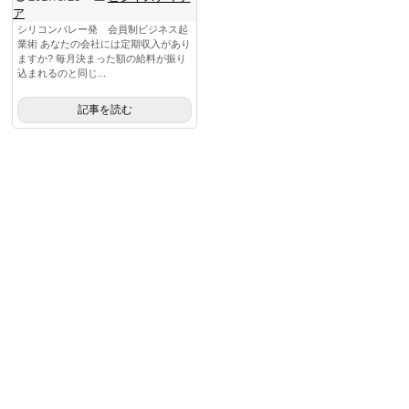
ア
シリコンバレー発 会員制ビジネス起
業術 あなたの会社には定期収入があり
ますか? 毎月決まった額の給料が振り
込まれるのと同じ...
記事を読む