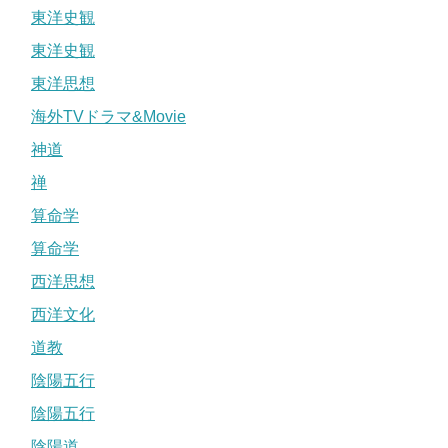
東洋史観
東洋史観
東洋思想
海外TVドラマ&Movie
神道
禅
算命学
算命学
西洋思想
西洋文化
道教
陰陽五行
陰陽五行
陰陽道