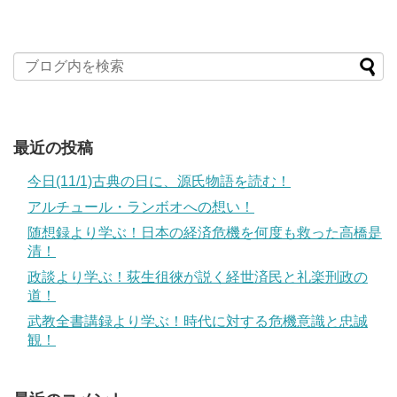
最近の投稿
今日(11/1)古典の日に、源氏物語を読む！
アルチュール・ランボオへの想い！
随想録より学ぶ！日本の経済危機を何度も救った高橋是
清！
政談より学ぶ！荻生徂徠が説く経世済民と礼楽刑政の
道！
武教全書講録より学ぶ！時代に対する危機意識と忠誠
観！