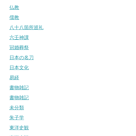
仏教
儒教
八十八箇所巡礼
六壬神課
冠婚葬祭
日本の名刀
日本文化
易経
書物雑記
書物雑記
未分類
朱子学
東洋史観