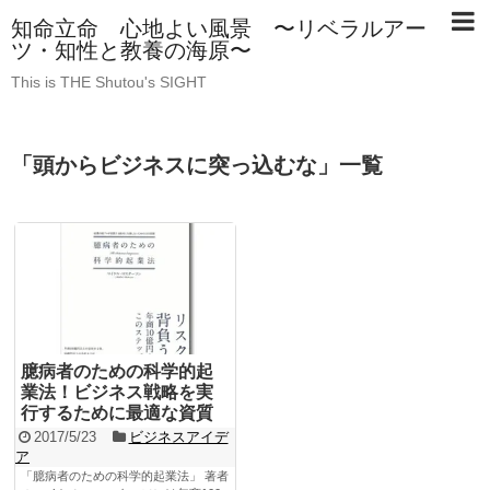
知命立命 心地よい風景 〜リベラルアー
ツ・知性と教養の海原〜
This is THE Shutou's SIGHT
「
頭からビジネスに突っ込むな
」
一覧
臆病者のための科学的起
業法！ビジネス戦略を実
行するために最適な資質
2017/5/23
ビジネスアイデ
ア
「臆病者のための科学的起業法」 著者