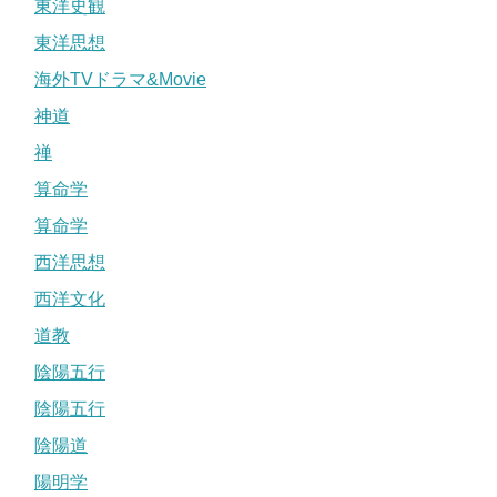
東洋史観
東洋思想
海外TVドラマ&Movie
神道
禅
算命学
算命学
西洋思想
西洋文化
道教
陰陽五行
陰陽五行
陰陽道
陽明学