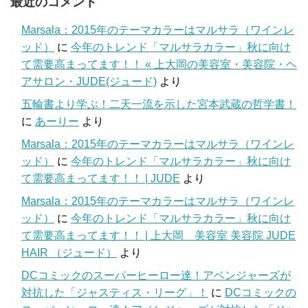
最近のコメント
Marsala：2015年のテーマカラーはマルサラ（ワインレ
ッド）
に
今年のトレンド「マルサラカラー」秋に向け
て需要高まってます！！ « 上大岡の美容室・美容院・ヘ
アサロン・JUDE(ジュード)
より
五輪書より学ぶ！二天一流を示した宮本武蔵の哲学書！
に
あーりー
より
Marsala：2015年のテーマカラーはマルサラ（ワインレ
ッド）
に
今年のトレンド「マルサラカラー」秋に向け
て需要高まってます！！ | JUDE
より
Marsala：2015年のテーマカラーはマルサラ（ワインレ
ッド）
に
今年のトレンド「マルサラカラー」秋に向け
て需要高まってます！！ | 上大岡 美容室 美容院 JUDE
HAIR （ジュード）
より
DCコミックのスーパーヒーロー達！アベンジャーズが
対抗した「ジャスティス・リーグ」！
に
DCコミックの