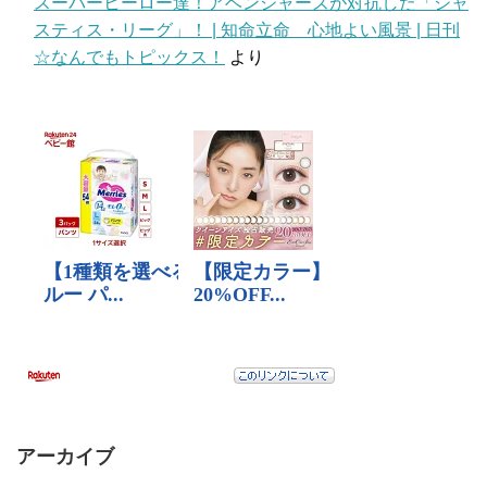
スーパーヒーロー達！アベンジャーズが対抗した「ジャ
スティス・リーグ」！ | 知命立命 心地よい風景 | 日刊
☆なんでもトピックス！
より
アーカイブ