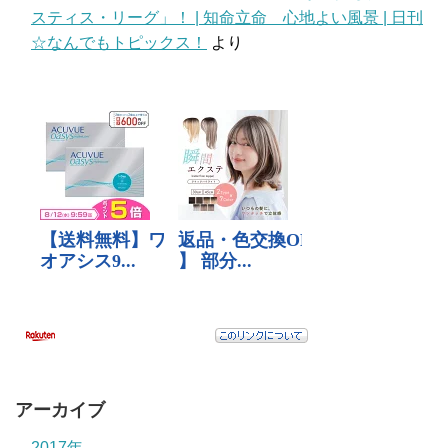
スティス・リーグ」！ | 知命立命 心地よい風景 | 日刊
☆なんでもトピックス！
より
アーカイブ
2017年