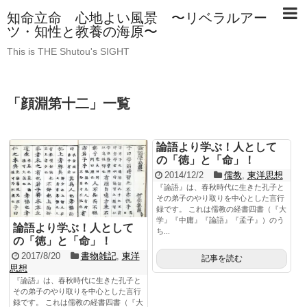
知命立命 心地よい風景 〜リベラルアー
ツ・知性と教養の海原〜
This is THE Shutou's SIGHT
「
顔淵第十二
」
一覧
論語より学ぶ！人として
の「徳」と「命」！
2014/12/2
儒教
,
東洋思想
『論語』は、春秋時代に生きた孔子と
その弟子のやり取りを中心とした言行
録です。 これは儒教の経書四書（『大
学』『中庸』『論語』『孟子』）のう
論語より学ぶ！人として
ち...
の「徳」と「命」！
2017/8/20
書物雑記
,
東洋
記事を読む
思想
『論語』は、春秋時代に生きた孔子と
その弟子のやり取りを中心とした言行
録です。 これは儒教の経書四書（『大