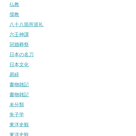
仏教
儒教
八十八箇所巡礼
六壬神課
冠婚葬祭
日本の名刀
日本文化
易経
書物雑記
書物雑記
未分類
朱子学
東洋史観
東洋史観