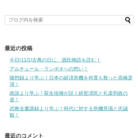
最近の投稿
今日(11/1)古典の日に、源氏物語を読む！
アルチュール・ランボオへの想い！
随想録より学ぶ！日本の経済危機を何度も救った高橋是
清！
政談より学ぶ！荻生徂徠が説く経世済民と礼楽刑政の
道！
武教全書講録より学ぶ！時代に対する危機意識と忠誠
観！
最近のコメント