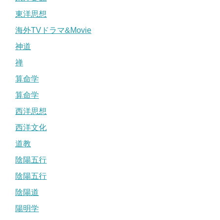
東洋思想
海外TVドラマ&Movie
神道
禅
算命学
算命学
西洋思想
西洋文化
道教
陰陽五行
陰陽五行
陰陽道
陽明学