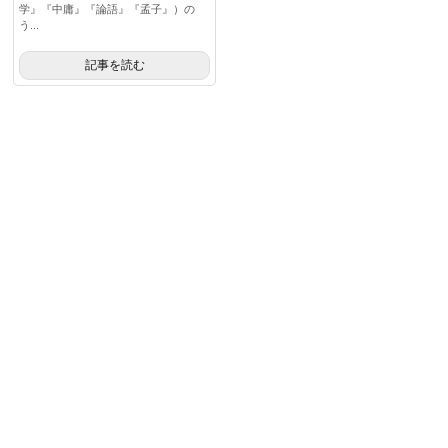
学』『中庸』『論語』『孟子』）の
う...
記事を読む