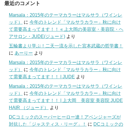
最近のコメント
Marsala：2015年のテーマカラーはマルサラ（ワインレ
ッド）
に
今年のトレンド「マルサラカラー」秋に向け
て需要高まってます！！ « 上大岡の美容室・美容院・ヘ
アサロン・JUDE(ジュード)
より
五輪書より学ぶ！二天一流を示した宮本武蔵の哲学書！
に
あーりー
より
Marsala：2015年のテーマカラーはマルサラ（ワインレ
ッド）
に
今年のトレンド「マルサラカラー」秋に向け
て需要高まってます！！ | JUDE
より
Marsala：2015年のテーマカラーはマルサラ（ワインレ
ッド）
に
今年のトレンド「マルサラカラー」秋に向け
て需要高まってます！！ | 上大岡 美容室 美容院 JUDE
HAIR （ジュード）
より
DCコミックのスーパーヒーロー達！アベンジャーズが
対抗した「ジャスティス・リーグ」！
に
DCコミックの