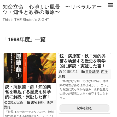
知命立命 心地よい風景 〜リベラルアー
ツ・知性と教養の海原〜
This is THE Shutou's SIGHT
「
1998年度
」
一覧
銃・病原菌・鉄！知的興
奮を喚起する歴史を科学
的に解説・実証した書！
2015/1/11
書物雑記
,
西洋
思想
「世界はなぜ均一ではないのか。地域
間の格差がある理由は何か。」 こうし
銃・病原菌・鉄！知的興
た命題に真っ向から挑み、食料生産力
奮を喚起する歴史を科学
の違いが環境に大きく依存することを
的に解説・実証した書！
指...
2017/8/25
書物雑記
,
西洋
思想
記事を読む
「世界はなぜ均一ではないのか。地域
間の格差がある理由は何か。」 こうし