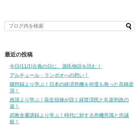
最近の投稿
今日(11/1)古典の日に、源氏物語を読む！
アルチュール・ランボオへの想い！
随想録より学ぶ！日本の経済危機を何度も救った高橋是
清！
政談より学ぶ！荻生徂徠が説く経世済民と礼楽刑政の
道！
武教全書講録より学ぶ！時代に対する危機意識と忠誠
観！