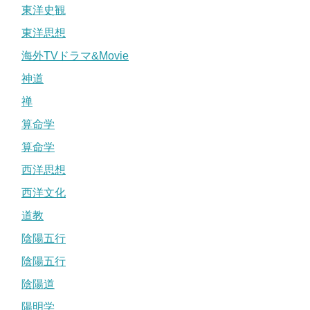
東洋史観
東洋思想
海外TVドラマ&Movie
神道
禅
算命学
算命学
西洋思想
西洋文化
道教
陰陽五行
陰陽五行
陰陽道
陽明学