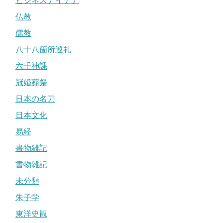
ビジネスアイデア
仏教
儒教
八十八箇所巡礼
六壬神課
冠婚葬祭
日本の名刀
日本文化
易経
書物雑記
書物雑記
未分類
朱子学
東洋史観