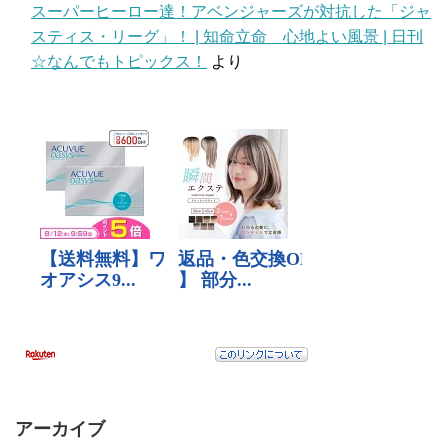
スーパーヒーロー達！アベンジャーズが対抗した「ジャ
スティス・リーグ」！ | 知命立命 心地よい風景 | 日刊
☆なんでもトピックス！
より
アーカイブ