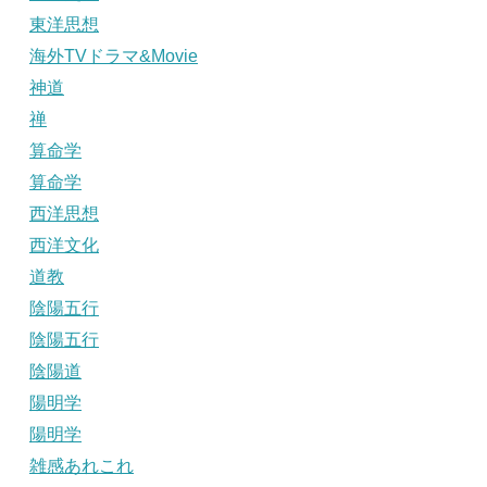
東洋思想
海外TVドラマ&Movie
神道
禅
算命学
算命学
西洋思想
西洋文化
道教
陰陽五行
陰陽五行
陰陽道
陽明学
陽明学
雑感あれこれ