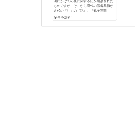
漢にかけての礼に関する記が編纂された
ものですが、そこから漢代の儒者戴徳が
古代の『礼』の『記』、『孔子三朝...
記事を読む