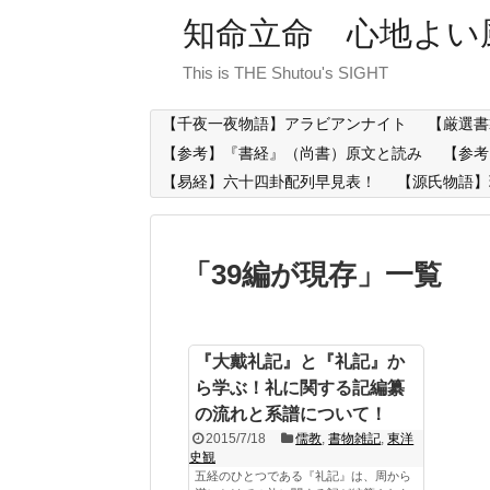
知命立命 心地よい
This is THE Shutou's SIGHT
【千夜一夜物語】アラビアンナイト
【厳選書
【参考】『書経』（尚書）原文と読み
【参考
【易経】六十四卦配列早見表！
【源氏物語】
「
39編が現存
」
一覧
『大戴礼記』と『礼記』か
ら学ぶ！礼に関する記編纂
の流れと系譜について！
2015/7/18
儒教
,
書物雑記
,
東洋
史観
五経のひとつである『礼記』は、周から