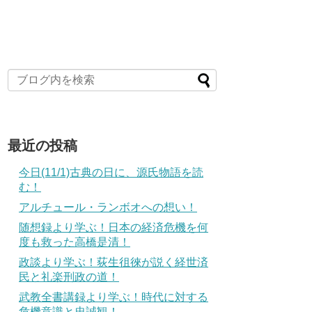
最近の投稿
今日(11/1)古典の日に、源氏物語を読
む！
アルチュール・ランボオへの想い！
随想録より学ぶ！日本の経済危機を何
度も救った高橋是清！
政談より学ぶ！荻生徂徠が説く経世済
民と礼楽刑政の道！
武教全書講録より学ぶ！時代に対する
危機意識と忠誠観！