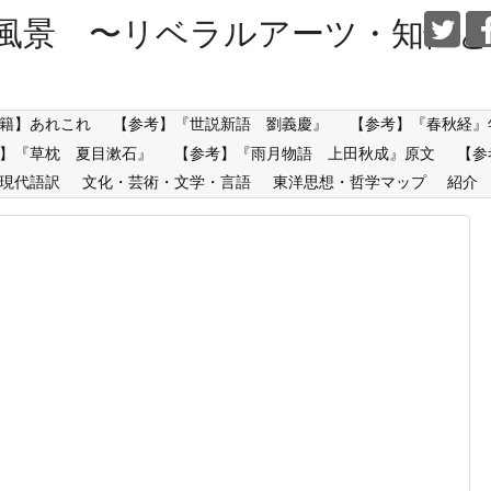
風景 〜リベラルアーツ・知性と
籍】あれこれ
【参考】『世説新語 劉義慶』
【参考】『春秋経』
】『草枕 夏目漱石』
【参考】『雨月物語 上田秋成』原文
【参
現代語訳
文化・芸術・文学・言語
東洋思想・哲学マップ
紹介