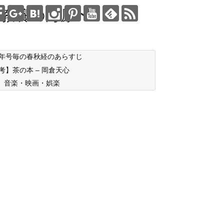
教養の海原〜
年号毎の春秋経のあらすじ
考】茶の本 – 岡倉天心
音楽・映画・娯楽