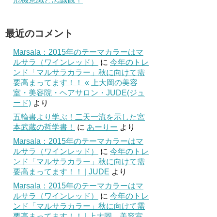
最近のコメント
Marsala：2015年のテーマカラーはマ
ルサラ（ワインレッド）
に
今年のトレ
ンド「マルサラカラー」秋に向けて需
要高まってます！！ « 上大岡の美容
室・美容院・ヘアサロン・JUDE(ジュ
ード)
より
五輪書より学ぶ！二天一流を示した宮
本武蔵の哲学書！
に
あーりー
より
Marsala：2015年のテーマカラーはマ
ルサラ（ワインレッド）
に
今年のトレ
ンド「マルサラカラー」秋に向けて需
要高まってます！！ | JUDE
より
Marsala：2015年のテーマカラーはマ
ルサラ（ワインレッド）
に
今年のトレ
ンド「マルサラカラー」秋に向けて需
要高まってます！！ | 上大岡 美容室