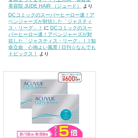
美容院 JUDE HAIR （ジュード）
より
DCコミックのスーパーヒーロー達！ア
ベンジャーズが対抗した「ジャスティ
ス・リーグ」！
に
DCコミックのスー
パーヒーロー達！アベンジャーズが対
抗した「ジャスティス・リーグ」！ | 知
命立命 心地よい風景 | 日刊☆なんでも
トピックス！
より