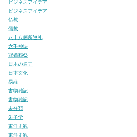
ビジネスアイデア
ビジネスアイデア
仏教
儒教
八十八箇所巡礼
六壬神課
冠婚葬祭
日本の名刀
日本文化
易経
書物雑記
書物雑記
未分類
朱子学
東洋史観
東洋史観