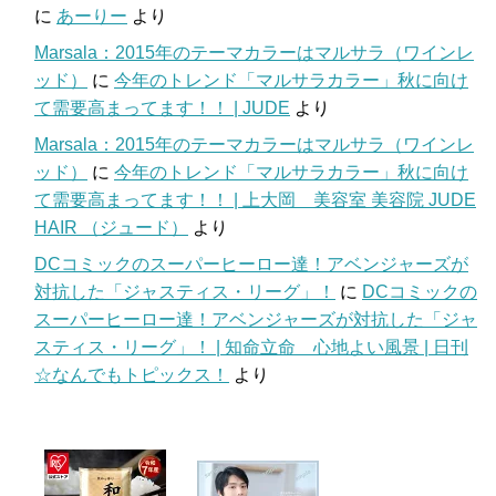
に
あーりー
より
Marsala：2015年のテーマカラーはマルサラ（ワインレ
ッド）
に
今年のトレンド「マルサラカラー」秋に向け
て需要高まってます！！ | JUDE
より
Marsala：2015年のテーマカラーはマルサラ（ワインレ
ッド）
に
今年のトレンド「マルサラカラー」秋に向け
て需要高まってます！！ | 上大岡 美容室 美容院 JUDE
HAIR （ジュード）
より
DCコミックのスーパーヒーロー達！アベンジャーズが
対抗した「ジャスティス・リーグ」！
に
DCコミックの
スーパーヒーロー達！アベンジャーズが対抗した「ジャ
スティス・リーグ」！ | 知命立命 心地よい風景 | 日刊
☆なんでもトピックス！
より