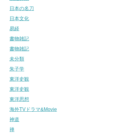
日本の名刀
日本文化
易経
書物雑記
書物雑記
未分類
朱子学
東洋史観
東洋史観
東洋思想
海外TVドラマ&Movie
神道
禅