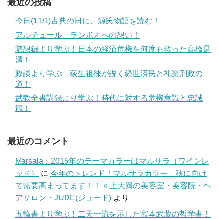
最近の投稿
今日(11/1)古典の日に、源氏物語を読む！
アルチュール・ランボオへの想い！
随想録より学ぶ！日本の経済危機を何度も救った高橋是
清！
政談より学ぶ！荻生徂徠が説く経世済民と礼楽刑政の
道！
武教全書講録より学ぶ！時代に対する危機意識と忠誠
観！
最近のコメント
Marsala：2015年のテーマカラーはマルサラ（ワインレ
ッド）
に
今年のトレンド「マルサラカラー」秋に向け
て需要高まってます！！ « 上大岡の美容室・美容院・ヘ
アサロン・JUDE(ジュード)
より
五輪書より学ぶ！二天一流を示した宮本武蔵の哲学書！