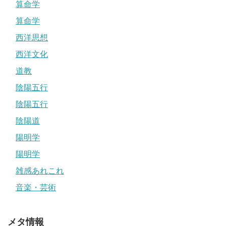
算命学
算命学
西洋思想
西洋文化
道教
陰陽五行
陰陽五行
陰陽道
陽明学
陽明学
雑感あれこれ
音楽・芸術
メタ情報