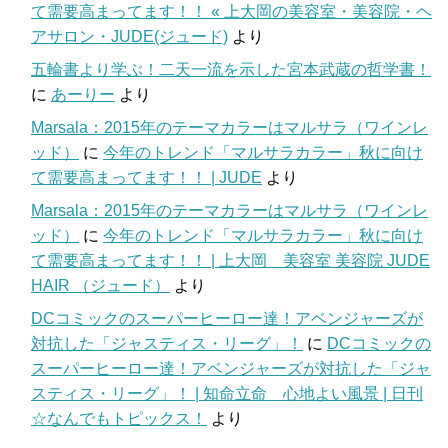
て需要高まってます！！ « 上大岡の美容室・美容院・ヘ
アサロン・JUDE(ジュード)
より
五輪書より学ぶ！二天一流を示した宮本武蔵の哲学書！
に
あーりー
より
Marsala：2015年のテーマカラーはマルサラ（ワインレ
ッド）
に
今年のトレンド「マルサラカラー」秋に向け
て需要高まってます！！ | JUDE
より
Marsala：2015年のテーマカラーはマルサラ（ワインレ
ッド）
に
今年のトレンド「マルサラカラー」秋に向け
て需要高まってます！！ | 上大岡 美容室 美容院 JUDE
HAIR （ジュード）
より
DCコミックのスーパーヒーロー達！アベンジャーズが
対抗した「ジャスティス・リーグ」！
に
DCコミックの
スーパーヒーロー達！アベンジャーズが対抗した「ジャ
スティス・リーグ」！ | 知命立命 心地よい風景 | 日刊
☆なんでもトピックス！
より