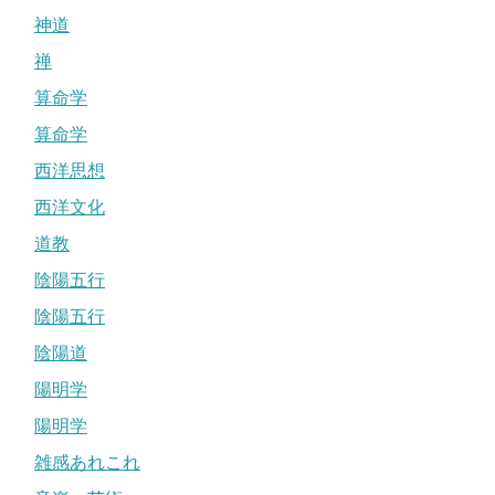
神道
禅
算命学
算命学
西洋思想
西洋文化
道教
陰陽五行
陰陽五行
陰陽道
陽明学
陽明学
雑感あれこれ