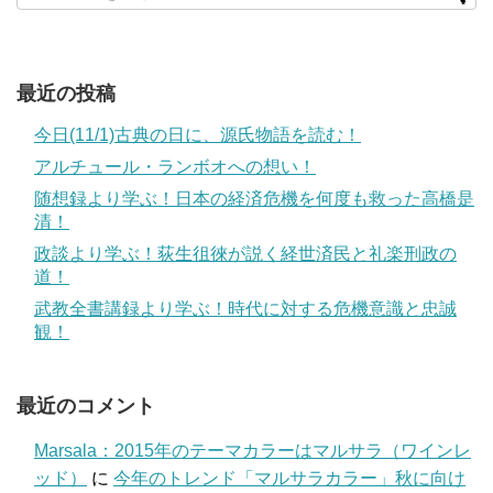
最近の投稿
今日(11/1)古典の日に、源氏物語を読む！
アルチュール・ランボオへの想い！
随想録より学ぶ！日本の経済危機を何度も救った高橋是
清！
政談より学ぶ！荻生徂徠が説く経世済民と礼楽刑政の
道！
武教全書講録より学ぶ！時代に対する危機意識と忠誠
観！
最近のコメント
Marsala：2015年のテーマカラーはマルサラ（ワインレ
ッド）
に
今年のトレンド「マルサラカラー」秋に向け