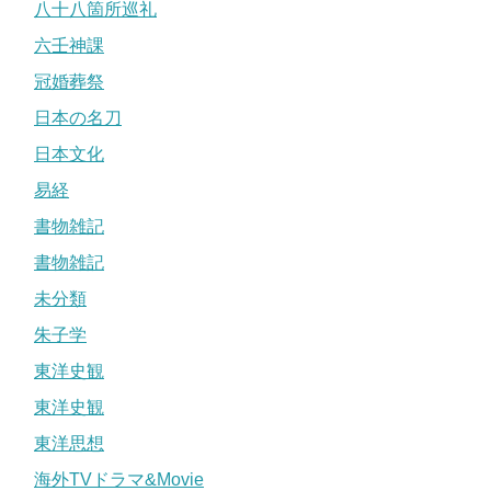
八十八箇所巡礼
六壬神課
冠婚葬祭
日本の名刀
日本文化
易経
書物雑記
書物雑記
未分類
朱子学
東洋史観
東洋史観
東洋思想
海外TVドラマ&Movie