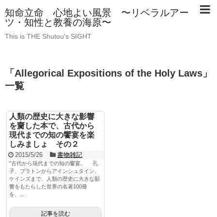
知命立命 心地よい風景 〜リベラルアー
ツ・知性と教養の海原〜
This is THE Shutou's SIGHT
「
Allegorical Expositions of the Holy Laws
」
一覧
人類の歴史に大きな影響
を齎した本で、古代から
現代までの知の饗宴を楽
しみましょ その２
2015/5/26
書物雑記
”古代から現代までの知の饗宴。 孔
子、プラトンからアインシュタイン、
ケインズまで、人類の歴史に大きな影
響をもたらした世界の名著100冊
を、...
記事を読む