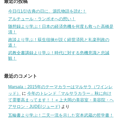
最近の投稿
今日(11/1)古典の日に、源氏物語を読む！
アルチュール・ランボオへの想い！
随想録より学ぶ！日本の経済危機を何度も救った高橋是
清！
政談より学ぶ！荻生徂徠が説く経世済民と礼楽刑政の
道！
武教全書講録より学ぶ！時代に対する危機意識と忠誠
観！
最近のコメント
Marsala：2015年のテーマカラーはマルサラ（ワインレ
ッド）
に
今年のトレンド「マルサラカラー」秋に向け
て需要高まってます！！ « 上大岡の美容室・美容院・ヘ
アサロン・JUDE(ジュード)
より
五輪書より学ぶ！二天一流を示した宮本武蔵の哲学書！