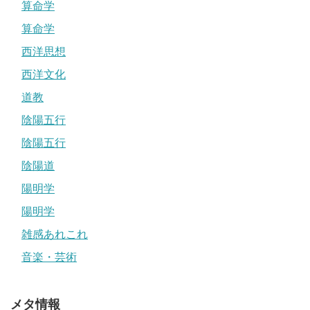
算命学
算命学
西洋思想
西洋文化
道教
陰陽五行
陰陽五行
陰陽道
陽明学
陽明学
雑感あれこれ
音楽・芸術
メタ情報