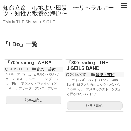
知命立命 心地よい風景 〜リベラルアー
ツ・知性と教養の海原〜
This is THE Shutou's SIGHT
「
I Do
」
一覧
『70’s radio』 ABBA
『80’s radio』 THE
J.GEILS BAND
2015/11/10
音楽・芸術
ABBA（アバ）は、ビヨルン・ウルヴ
2015/3/31
音楽・芸術
ァース（Gr）、ベニー・アン ダーソ
J・ガイルズ・バンド（The J. Geils
ン（Pi）、アグネタ・フォルツコグ
Band）はアメリカのロック・バンド。
（Vo）、フリーダ（アンニ・フリー...
７０年代は「アメリカのストーンズ」
と評されたバンドで...
記事を読む
記事を読む