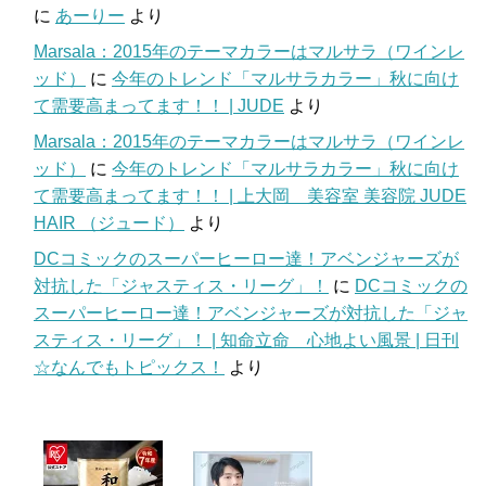
に
あーりー
より
Marsala：2015年のテーマカラーはマルサラ（ワインレ
ッド）
に
今年のトレンド「マルサラカラー」秋に向け
て需要高まってます！！ | JUDE
より
Marsala：2015年のテーマカラーはマルサラ（ワインレ
ッド）
に
今年のトレンド「マルサラカラー」秋に向け
て需要高まってます！！ | 上大岡 美容室 美容院 JUDE
HAIR （ジュード）
より
DCコミックのスーパーヒーロー達！アベンジャーズが
対抗した「ジャスティス・リーグ」！
に
DCコミックの
スーパーヒーロー達！アベンジャーズが対抗した「ジャ
スティス・リーグ」！ | 知命立命 心地よい風景 | 日刊
☆なんでもトピックス！
より