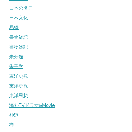
日本の名刀
日本文化
易経
書物雑記
書物雑記
未分類
朱子学
東洋史観
東洋史観
東洋思想
海外TVドラマ&Movie
神道
禅