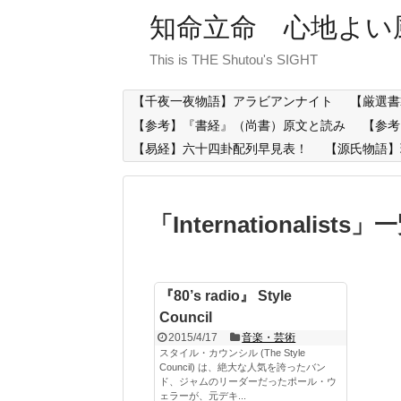
知命立命 心地よい
This is THE Shutou's SIGHT
【千夜一夜物語】アラビアンナイト
【厳選書
【参考】『書経』（尚書）原文と読み
【参考
【易経】六十四卦配列早見表！
【源氏物語】
「
Internationalists
」
一
『80’s radio』 Style
Council
2015/4/17
音楽・芸術
スタイル・カウンシル (The Style
Council) は、絶大な人気を誇ったバン
ド、ジャムのリーダーだったポール・ウ
ェラーが、元デキ...