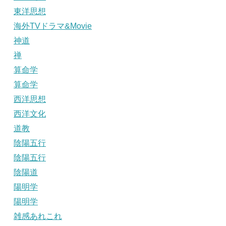
東洋思想
海外TVドラマ&Movie
神道
禅
算命学
算命学
西洋思想
西洋文化
道教
陰陽五行
陰陽五行
陰陽道
陽明学
陽明学
雑感あれこれ