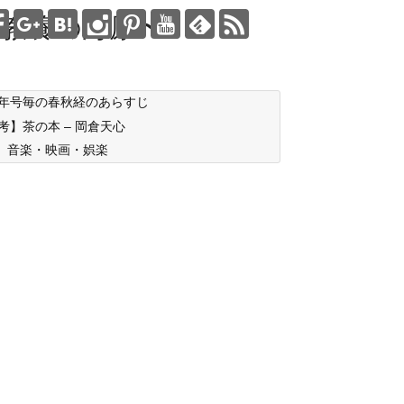
教養の海原〜
年号毎の春秋経のあらすじ
考】茶の本 – 岡倉天心
音楽・映画・娯楽