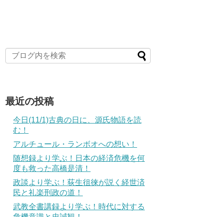
最近の投稿
今日(11/1)古典の日に、源氏物語を読
む！
アルチュール・ランボオへの想い！
随想録より学ぶ！日本の経済危機を何
度も救った高橋是清！
政談より学ぶ！荻生徂徠が説く経世済
民と礼楽刑政の道！
武教全書講録より学ぶ！時代に対する
危機意識と忠誠観！