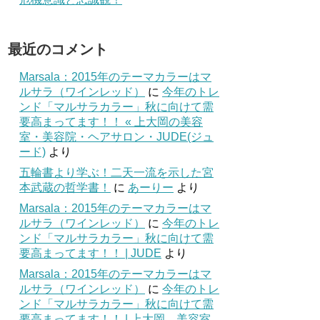
最近のコメント
Marsala：2015年のテーマカラーはマ
ルサラ（ワインレッド）
に
今年のトレ
ンド「マルサラカラー」秋に向けて需
要高まってます！！ « 上大岡の美容
室・美容院・ヘアサロン・JUDE(ジュ
ード)
より
五輪書より学ぶ！二天一流を示した宮
本武蔵の哲学書！
に
あーりー
より
Marsala：2015年のテーマカラーはマ
ルサラ（ワインレッド）
に
今年のトレ
ンド「マルサラカラー」秋に向けて需
要高まってます！！ | JUDE
より
Marsala：2015年のテーマカラーはマ
ルサラ（ワインレッド）
に
今年のトレ
ンド「マルサラカラー」秋に向けて需
要高まってます！！ | 上大岡 美容室