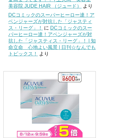
美容院 JUDE HAIR （ジュード）
より
DCコミックのスーパーヒーロー達！ア
ベンジャーズが対抗した「ジャスティ
ス・リーグ」！
に
DCコミックのスー
パーヒーロー達！アベンジャーズが対
抗した「ジャスティス・リーグ」！ | 知
命立命 心地よい風景 | 日刊☆なんでも
トピックス！
より