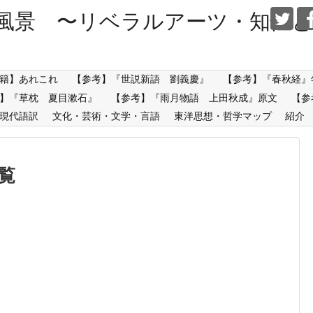
風景 〜リベラルアーツ・知性と
籍】あれこれ
【参考】『世説新語 劉義慶』
【参考】『春秋経』
】『草枕 夏目漱石』
【参考】『雨月物語 上田秋成』原文
【参
現代語訳
文化・芸術・文学・言語
東洋思想・哲学マップ
紹介
覧