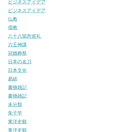
ビジネスアイデア
ビジネスアイデア
仏教
儒教
八十八箇所巡礼
六壬神課
冠婚葬祭
日本の名刀
日本文化
易経
書物雑記
書物雑記
未分類
朱子学
東洋史観
東洋史観