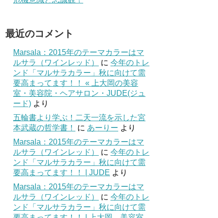
最近のコメント
Marsala：2015年のテーマカラーはマ
ルサラ（ワインレッド）
に
今年のトレ
ンド「マルサラカラー」秋に向けて需
要高まってます！！ « 上大岡の美容
室・美容院・ヘアサロン・JUDE(ジュ
ード)
より
五輪書より学ぶ！二天一流を示した宮
本武蔵の哲学書！
に
あーりー
より
Marsala：2015年のテーマカラーはマ
ルサラ（ワインレッド）
に
今年のトレ
ンド「マルサラカラー」秋に向けて需
要高まってます！！ | JUDE
より
Marsala：2015年のテーマカラーはマ
ルサラ（ワインレッド）
に
今年のトレ
ンド「マルサラカラー」秋に向けて需
要高まってます！！ | 上大岡 美容室