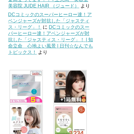
美容院 JUDE HAIR （ジュード）
より
DCコミックのスーパーヒーロー達！ア
ベンジャーズが対抗した「ジャスティ
ス・リーグ」！
に
DCコミックのスー
パーヒーロー達！アベンジャーズが対
抗した「ジャスティス・リーグ」！ | 知
命立命 心地よい風景 | 日刊☆なんでも
トピックス！
より