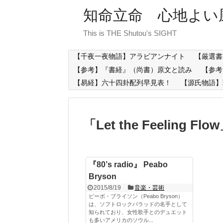
知命立命 心地よい
This is THE Shutou's SIGHT
【千夜一夜物語】アラビアンナイト
【厳選書
【参考】『書経』（尚書）原文と読み
【参考
【易経】六十四卦配列早見表！
【源氏物語】
「
Let the Feeling Flow
『80’s radio』 Peabo
Bryson
2015/8/19
音楽・芸術
ピーボ・ブライソン（Peabo Bryson）
は、ソフトロックバラッドの名手として
知られており、女性歌手とのデュエット
も多いアメリカのソウル...