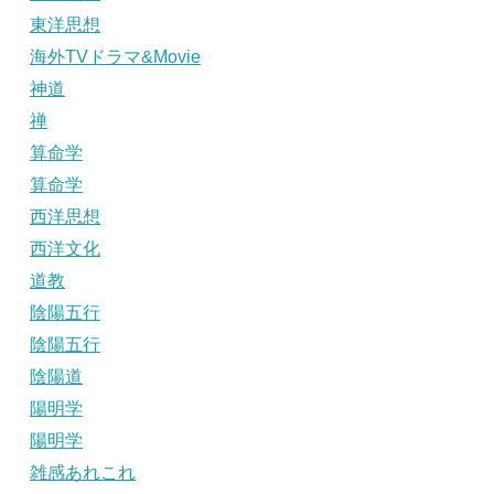
東洋思想
海外TVドラマ&Movie
神道
禅
算命学
算命学
西洋思想
西洋文化
道教
陰陽五行
陰陽五行
陰陽道
陽明学
陽明学
雑感あれこれ