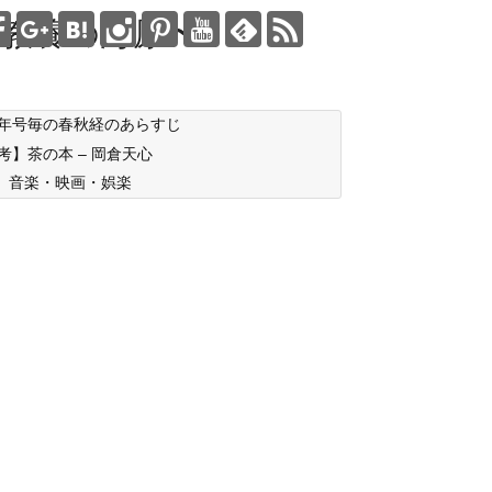
教養の海原〜
年号毎の春秋経のあらすじ
考】茶の本 – 岡倉天心
音楽・映画・娯楽