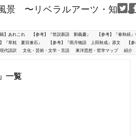
風景 〜リベラルアーツ・知性と
籍】あれこれ
【参考】『世説新語 劉義慶』
【参考】『春秋経』
】『草枕 夏目漱石』
【参考】『雨月物語 上田秋成』原文
【参
現代語訳
文化・芸術・文学・言語
東洋思想・哲学マップ
紹介
」
一覧