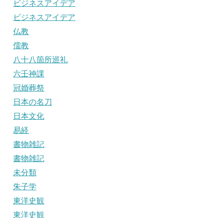
ビジネスアイデア
ビジネスアイデア
仏教
儒教
八十八箇所巡礼
六壬神課
冠婚葬祭
日本の名刀
日本文化
易経
書物雑記
書物雑記
未分類
朱子学
東洋史観
東洋史観