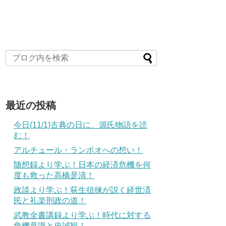
最近の投稿
今日(11/1)古典の日に、源氏物語を読
む！
アルチュール・ランボオへの想い！
随想録より学ぶ！日本の経済危機を何
度も救った高橋是清！
政談より学ぶ！荻生徂徠が説く経世済
民と礼楽刑政の道！
武教全書講録より学ぶ！時代に対する
危機意識と忠誠観！