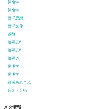
算命学
算命学
西洋思想
西洋文化
道教
陰陽五行
陰陽五行
陰陽道
陽明学
陽明学
雑感あれこれ
音楽・芸術
メタ情報