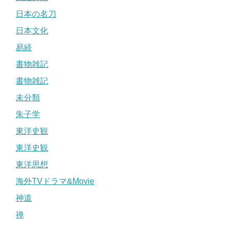
日本の名刀
日本文化
易経
書物雑記
書物雑記
未分類
朱子学
東洋史観
東洋史観
東洋思想
海外TVドラマ&Movie
神道
禅