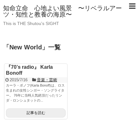
知命立命 心地よい風景 〜リベラルアー
ツ・知性と教養の海原〜
This is THE Shutou's SIGHT
「
New World
」
一覧
『70’s radio』 Karla
Bonoff
2015/7/16
音楽・芸術
カーラ・ボノフ(Karla Bonoff)は、ロス
生まれの女性シンガー・ソングライタ
ー。 76年に当時人気絶頂だったリン
ダ・ロンシュタットの...
記事を読む