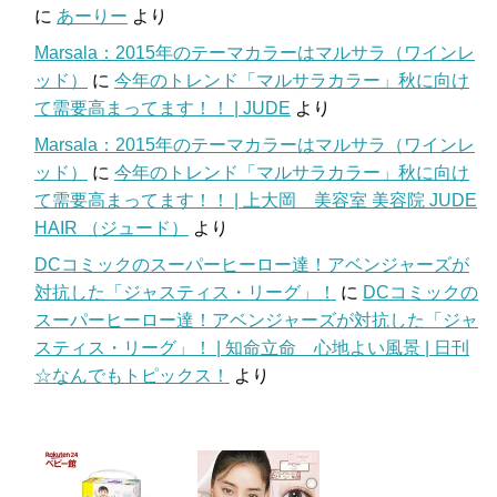
に
あーりー
より
Marsala：2015年のテーマカラーはマルサラ（ワインレ
ッド）
に
今年のトレンド「マルサラカラー」秋に向け
て需要高まってます！！ | JUDE
より
Marsala：2015年のテーマカラーはマルサラ（ワインレ
ッド）
に
今年のトレンド「マルサラカラー」秋に向け
て需要高まってます！！ | 上大岡 美容室 美容院 JUDE
HAIR （ジュード）
より
DCコミックのスーパーヒーロー達！アベンジャーズが
対抗した「ジャスティス・リーグ」！
に
DCコミックの
スーパーヒーロー達！アベンジャーズが対抗した「ジャ
スティス・リーグ」！ | 知命立命 心地よい風景 | 日刊
☆なんでもトピックス！
より