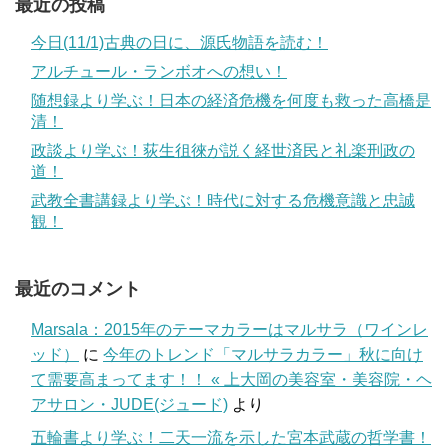
最近の投稿
今日(11/1)古典の日に、源氏物語を読む！
アルチュール・ランボオへの想い！
随想録より学ぶ！日本の経済危機を何度も救った高橋是
清！
政談より学ぶ！荻生徂徠が説く経世済民と礼楽刑政の
道！
武教全書講録より学ぶ！時代に対する危機意識と忠誠
観！
最近のコメント
Marsala：2015年のテーマカラーはマルサラ（ワインレ
ッド）
に
今年のトレンド「マルサラカラー」秋に向け
て需要高まってます！！ « 上大岡の美容室・美容院・ヘ
アサロン・JUDE(ジュード)
より
五輪書より学ぶ！二天一流を示した宮本武蔵の哲学書！