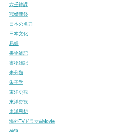
六壬神課
冠婚葬祭
日本の名刀
日本文化
易経
書物雑記
書物雑記
未分類
朱子学
東洋史観
東洋史観
東洋思想
海外TVドラマ&Movie
神道