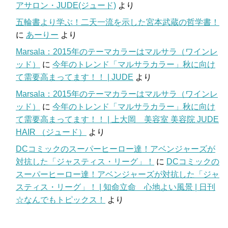
アサロン・JUDE(ジュード)
より
五輪書より学ぶ！二天一流を示した宮本武蔵の哲学書！
に
あーりー
より
Marsala：2015年のテーマカラーはマルサラ（ワインレ
ッド）
に
今年のトレンド「マルサラカラー」秋に向け
て需要高まってます！！ | JUDE
より
Marsala：2015年のテーマカラーはマルサラ（ワインレ
ッド）
に
今年のトレンド「マルサラカラー」秋に向け
て需要高まってます！！ | 上大岡 美容室 美容院 JUDE
HAIR （ジュード）
より
DCコミックのスーパーヒーロー達！アベンジャーズが
対抗した「ジャスティス・リーグ」！
に
DCコミックの
スーパーヒーロー達！アベンジャーズが対抗した「ジャ
スティス・リーグ」！ | 知命立命 心地よい風景 | 日刊
☆なんでもトピックス！
より