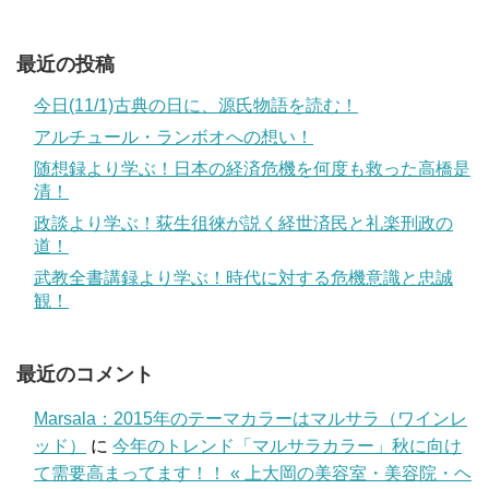
最近の投稿
今日(11/1)古典の日に、源氏物語を読む！
アルチュール・ランボオへの想い！
随想録より学ぶ！日本の経済危機を何度も救った高橋是
清！
政談より学ぶ！荻生徂徠が説く経世済民と礼楽刑政の
道！
武教全書講録より学ぶ！時代に対する危機意識と忠誠
観！
最近のコメント
Marsala：2015年のテーマカラーはマルサラ（ワインレ
ッド）
に
今年のトレンド「マルサラカラー」秋に向け
て需要高まってます！！ « 上大岡の美容室・美容院・ヘ