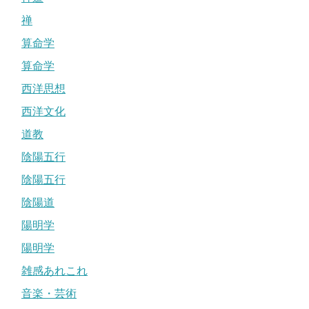
禅
算命学
算命学
西洋思想
西洋文化
道教
陰陽五行
陰陽五行
陰陽道
陽明学
陽明学
雑感あれこれ
音楽・芸術