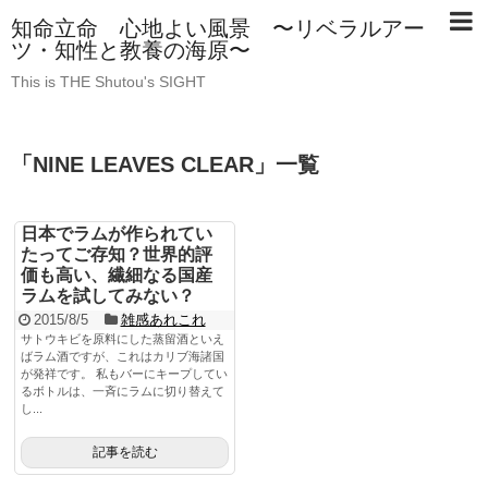
知命立命 心地よい風景 〜リベラルアー
ツ・知性と教養の海原〜
This is THE Shutou's SIGHT
「
NINE LEAVES CLEAR
」
一覧
日本でラムが作られてい
たってご存知？世界的評
価も高い、繊細なる国産
ラムを試してみない？
2015/8/5
雑感あれこれ
サトウキビを原料にした蒸留酒といえ
ばラム酒ですが、これはカリブ海諸国
が発祥です。 私もバーにキープしてい
るボトルは、一斉にラムに切り替えて
し...
記事を読む