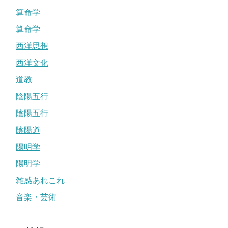
算命学
算命学
西洋思想
西洋文化
道教
陰陽五行
陰陽五行
陰陽道
陽明学
陽明学
雑感あれこれ
音楽・芸術