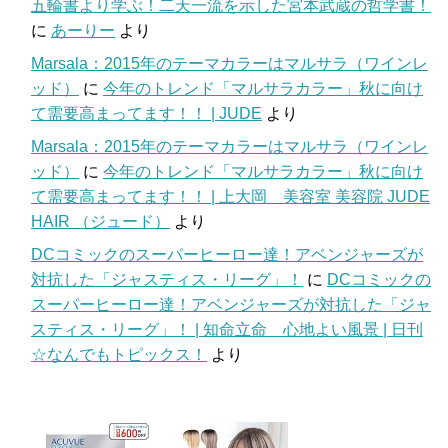
五輪書より学ぶ！二天一流を示した宮本武蔵の哲学書！
に
あーりー
より
Marsala：2015年のテーマカラーはマルサラ（ワインレ
ッド）
に
今年のトレンド「マルサラカラー」秋に向け
て需要高まってます！！ | JUDE
より
Marsala：2015年のテーマカラーはマルサラ（ワインレ
ッド）
に
今年のトレンド「マルサラカラー」秋に向け
て需要高まってます！！ | 上大岡 美容室 美容院 JUDE
HAIR （ジュード）
より
DCコミックのスーパーヒーロー達！アベンジャーズが
対抗した「ジャスティス・リーグ」！
に
DCコミックの
スーパーヒーロー達！アベンジャーズが対抗した「ジャ
スティス・リーグ」！ | 知命立命 心地よい風景 | 日刊
☆なんでもトピックス！
より