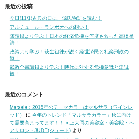
最近の投稿
今日(11/1)古典の日に、源氏物語を読む！
アルチュール・ランボオへの想い！
随想録より学ぶ！日本の経済危機を何度も救った高橋是
清！
政談より学ぶ！荻生徂徠が説く経世済民と礼楽刑政の
道！
武教全書講録より学ぶ！時代に対する危機意識と忠誠
観！
最近のコメント
Marsala：2015年のテーマカラーはマルサラ（ワインレ
ッド）
に
今年のトレンド「マルサラカラー」秋に向け
て需要高まってます！！ « 上大岡の美容室・美容院・ヘ
アサロン・JUDE(ジュード)
より