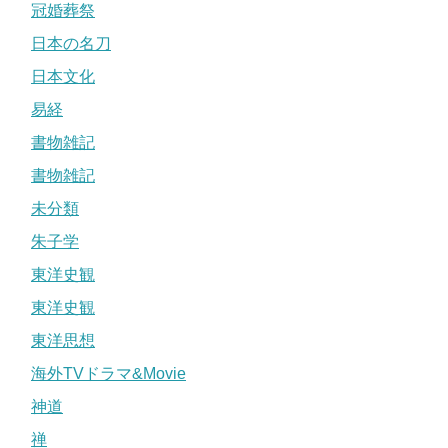
冠婚葬祭
日本の名刀
日本文化
易経
書物雑記
書物雑記
未分類
朱子学
東洋史観
東洋史観
東洋思想
海外TVドラマ&Movie
神道
禅