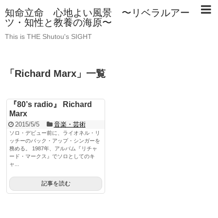
知命立命 心地よい風景 〜リベラルアー
ツ・知性と教養の海原〜
This is THE Shutou's SIGHT
「
Richard Marx
」
一覧
『80’s radio』 Richard
Marx
2015/5/5
音楽・芸術
ソロ・デビュー前に、ライオネル・リ
ッチーのバック・アップ・シンガーを
務める。 1987年、アルバム『リチャ
ード・マークス』でソロとしてのキ
ャ...
記事を読む