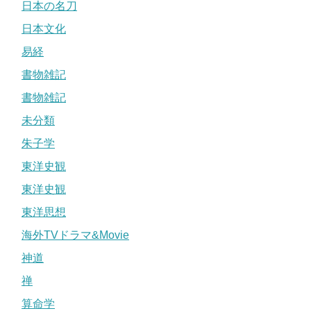
日本の名刀
日本文化
易経
書物雑記
書物雑記
未分類
朱子学
東洋史観
東洋史観
東洋思想
海外TVドラマ&Movie
神道
禅
算命学