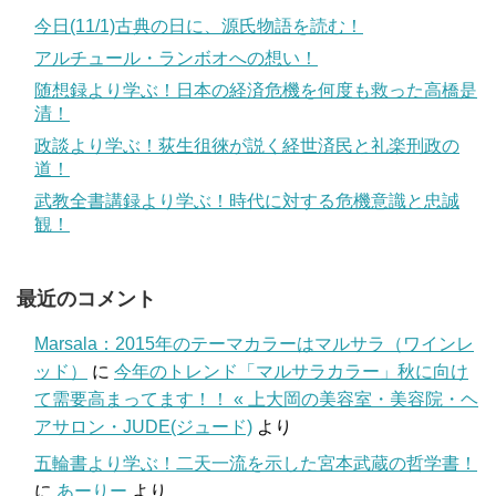
今日(11/1)古典の日に、源氏物語を読む！
アルチュール・ランボオへの想い！
随想録より学ぶ！日本の経済危機を何度も救った高橋是
清！
政談より学ぶ！荻生徂徠が説く経世済民と礼楽刑政の
道！
武教全書講録より学ぶ！時代に対する危機意識と忠誠
観！
最近のコメント
Marsala：2015年のテーマカラーはマルサラ（ワインレ
ッド）
に
今年のトレンド「マルサラカラー」秋に向け
て需要高まってます！！ « 上大岡の美容室・美容院・ヘ
アサロン・JUDE(ジュード)
より
五輪書より学ぶ！二天一流を示した宮本武蔵の哲学書！
に
あーりー
より