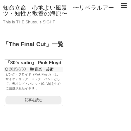
知命立命 心地よい風景 〜リベラルアー
ツ・知性と教養の海原〜
This is THE Shutou's SIGHT
「
The Final Cut
」
一覧
『80’s radio』 Pink Floyd
2015/8/30
音楽・芸術
ピンク・フロイド（Pink Floyd） は、
サイケデリック・ロック・バンドとし
て、天才シド・バレット(G, Vo)を中心
に結成されたイギリ...
記事を読む