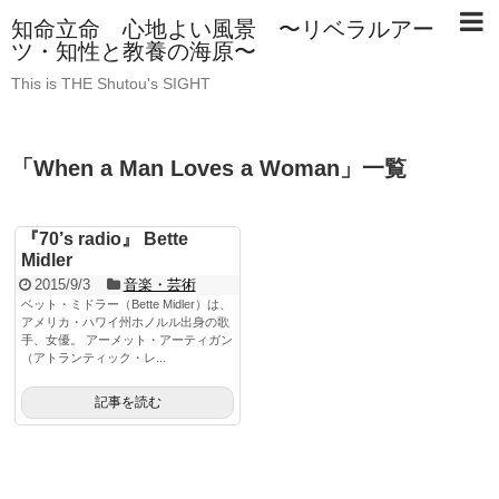
知命立命 心地よい風景 〜リベラルアー
ツ・知性と教養の海原〜
This is THE Shutou's SIGHT
「
When a Man Loves a Woman
」
一覧
『70’s radio』 Bette
Midler
2015/9/3
音楽・芸術
ベット・ミドラー（Bette Midler）は、
アメリカ・ハワイ州ホノルル出身の歌
手、女優。 アーメット・アーティガン
（アトランティック・レ...
記事を読む