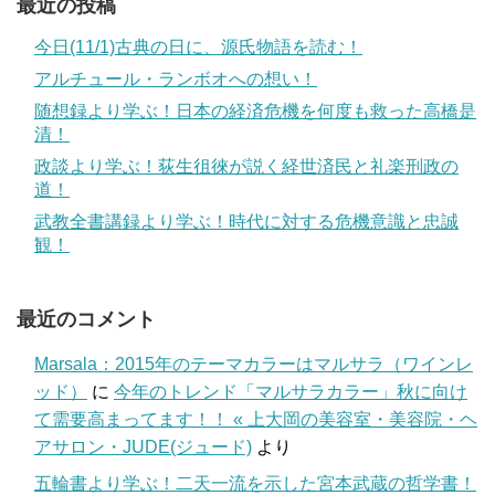
最近の投稿
今日(11/1)古典の日に、源氏物語を読む！
アルチュール・ランボオへの想い！
随想録より学ぶ！日本の経済危機を何度も救った高橋是
清！
政談より学ぶ！荻生徂徠が説く経世済民と礼楽刑政の
道！
武教全書講録より学ぶ！時代に対する危機意識と忠誠
観！
最近のコメント
Marsala：2015年のテーマカラーはマルサラ（ワインレ
ッド）
に
今年のトレンド「マルサラカラー」秋に向け
て需要高まってます！！ « 上大岡の美容室・美容院・ヘ
アサロン・JUDE(ジュード)
より
五輪書より学ぶ！二天一流を示した宮本武蔵の哲学書！