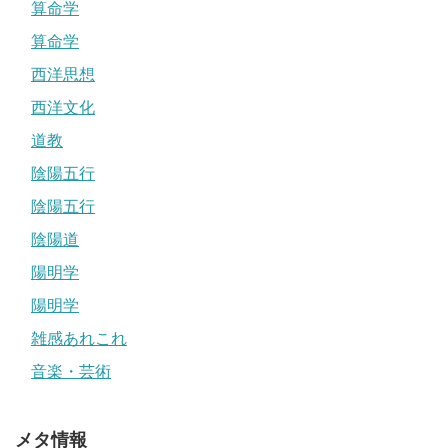
算命学
算命学
西洋思想
西洋文化
道教
陰陽五行
陰陽五行
陰陽道
陽明学
陽明学
雑感あれこれ
音楽・芸術
メタ情報