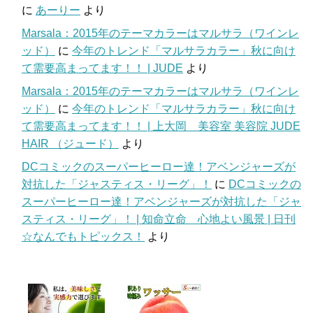
に
あーりー
より
Marsala：2015年のテーマカラーはマルサラ（ワインレ
ッド）
に
今年のトレンド「マルサラカラー」秋に向け
て需要高まってます！！ | JUDE
より
Marsala：2015年のテーマカラーはマルサラ（ワインレ
ッド）
に
今年のトレンド「マルサラカラー」秋に向け
て需要高まってます！！ | 上大岡 美容室 美容院 JUDE
HAIR （ジュード）
より
DCコミックのスーパーヒーロー達！アベンジャーズが
対抗した「ジャスティス・リーグ」！
に
DCコミックの
スーパーヒーロー達！アベンジャーズが対抗した「ジャ
スティス・リーグ」！ | 知命立命 心地よい風景 | 日刊
☆なんでもトピックス！
より