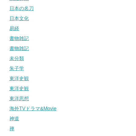
日本の名刀
日本文化
易経
書物雑記
書物雑記
未分類
朱子学
東洋史観
東洋史観
東洋思想
海外TVドラマ&Movie
神道
禅