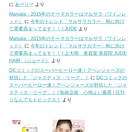
に
あーりー
より
Marsala：2015年のテーマカラーはマルサラ（ワインレ
ッド）
に
今年のトレンド「マルサラカラー」秋に向け
て需要高まってます！！ | JUDE
より
Marsala：2015年のテーマカラーはマルサラ（ワインレ
ッド）
に
今年のトレンド「マルサラカラー」秋に向け
て需要高まってます！！ | 上大岡 美容室 美容院 JUDE
HAIR （ジュード）
より
DCコミックのスーパーヒーロー達！アベンジャーズが
対抗した「ジャスティス・リーグ」！
に
DCコミックの
スーパーヒーロー達！アベンジャーズが対抗した「ジャ
スティス・リーグ」！ | 知命立命 心地よい風景 | 日刊
☆なんでもトピックス！
より