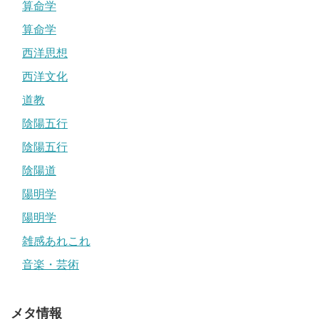
算命学
算命学
西洋思想
西洋文化
道教
陰陽五行
陰陽五行
陰陽道
陽明学
陽明学
雑感あれこれ
音楽・芸術
メタ情報