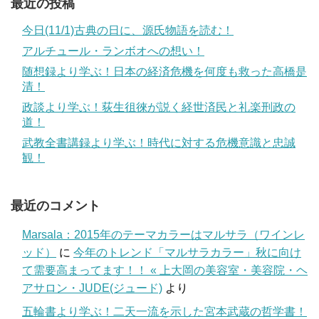
最近の投稿
今日(11/1)古典の日に、源氏物語を読む！
アルチュール・ランボオへの想い！
随想録より学ぶ！日本の経済危機を何度も救った高橋是
清！
政談より学ぶ！荻生徂徠が説く経世済民と礼楽刑政の
道！
武教全書講録より学ぶ！時代に対する危機意識と忠誠
観！
最近のコメント
Marsala：2015年のテーマカラーはマルサラ（ワインレ
ッド）
に
今年のトレンド「マルサラカラー」秋に向け
て需要高まってます！！ « 上大岡の美容室・美容院・ヘ
アサロン・JUDE(ジュード)
より
五輪書より学ぶ！二天一流を示した宮本武蔵の哲学書！