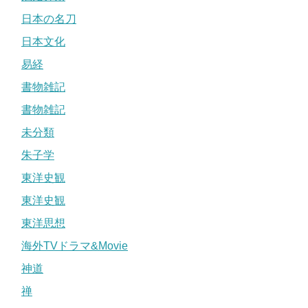
日本の名刀
日本文化
易経
書物雑記
書物雑記
未分類
朱子学
東洋史観
東洋史観
東洋思想
海外TVドラマ&Movie
神道
禅