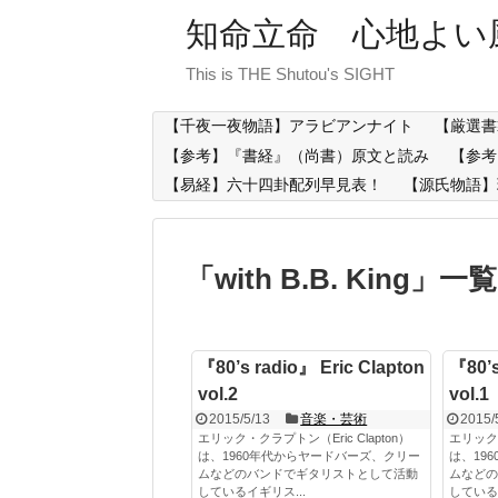
知命立命 心地よい
This is THE Shutou's SIGHT
【千夜一夜物語】アラビアンナイト
【厳選書
【参考】『書経』（尚書）原文と読み
【参考
【易経】六十四卦配列早見表！
【源氏物語】
「
with B.B. King
」
一覧
『80’s radio』 Eric Clapton
『80’s
vol.2
vol.1
2015/5/13
音楽・芸術
2015/
エリック・クラプトン（Eric Clapton）
エリック・
は、1960年代からヤードバーズ、クリー
は、19
ムなどのバンドでギタリストとして活動
ムなどの
しているイギリス...
している