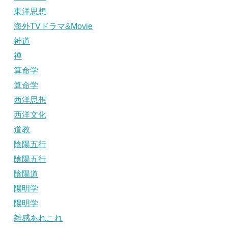
東洋思想
海外TVドラマ&Movie
神道
禅
算命学
算命学
西洋思想
西洋文化
道教
陰陽五行
陰陽五行
陰陽道
陽明学
陽明学
雑感あれこれ