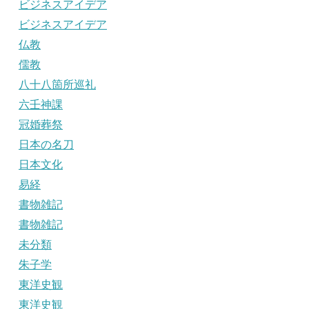
ビジネスアイデア
ビジネスアイデア
仏教
儒教
八十八箇所巡礼
六壬神課
冠婚葬祭
日本の名刀
日本文化
易経
書物雑記
書物雑記
未分類
朱子学
東洋史観
東洋史観