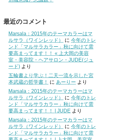
最近のコメント
Marsala：2015年のテーマカラーはマ
ルサラ（ワインレッド）
に
今年のトレ
ンド「マルサラカラー」秋に向けて需
要高まってます！！ « 上大岡の美容
室・美容院・ヘアサロン・JUDE(ジュ
ード)
より
五輪書より学ぶ！二天一流を示した宮
本武蔵の哲学書！
に
あーりー
より
Marsala：2015年のテーマカラーはマ
ルサラ（ワインレッド）
に
今年のトレ
ンド「マルサラカラー」秋に向けて需
要高まってます！！ | JUDE
より
Marsala：2015年のテーマカラーはマ
ルサラ（ワインレッド）
に
今年のトレ
ンド「マルサラカラー」秋に向けて需
要高まってます！！ | 上大岡 美容室