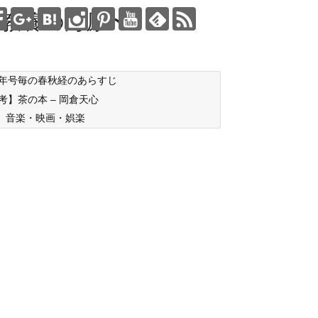
教養の海原〜
年号毎の春秋経のあらすじ
考】茶の本 – 岡倉天心
音楽・映画・娯楽