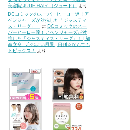
美容院 JUDE HAIR （ジュード）
より
DCコミックのスーパーヒーロー達！ア
ベンジャーズが対抗した「ジャスティ
ス・リーグ」！
に
DCコミックのスー
パーヒーロー達！アベンジャーズが対
抗した「ジャスティス・リーグ」！ | 知
命立命 心地よい風景 | 日刊☆なんでも
トピックス！
より