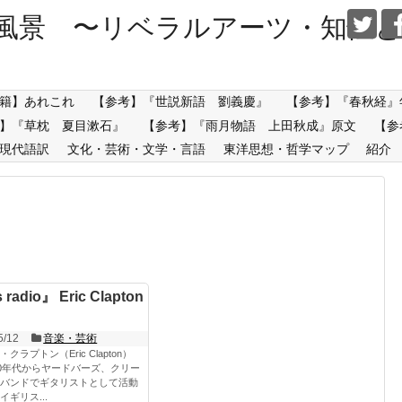
風景 〜リベラルアーツ・知性と
籍】あれこれ
【参考】『世説新語 劉義慶』
【参考】『春秋経』
】『草枕 夏目漱石』
【参考】『雨月物語 上田秋成』原文
【参
現代語訳
文化・芸術・文学・言語
東洋思想・哲学マップ
紹介
 radio』 Eric Clapton
5/12
音楽・芸術
クラプトン（Eric Clapton）
60年代からヤードバーズ、クリー
バンドでギタリストとして活動
イギリス...