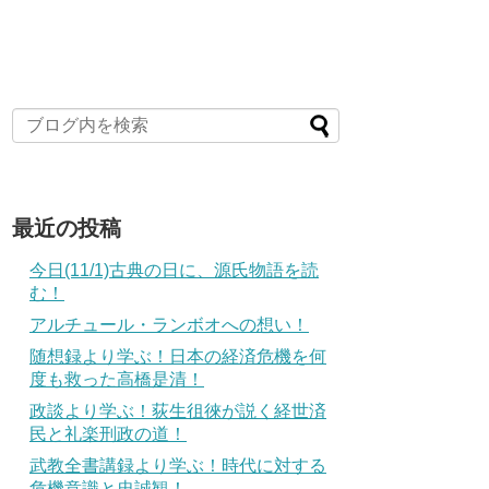
最近の投稿
今日(11/1)古典の日に、源氏物語を読
む！
アルチュール・ランボオへの想い！
随想録より学ぶ！日本の経済危機を何
度も救った高橋是清！
政談より学ぶ！荻生徂徠が説く経世済
民と礼楽刑政の道！
武教全書講録より学ぶ！時代に対する
危機意識と忠誠観！