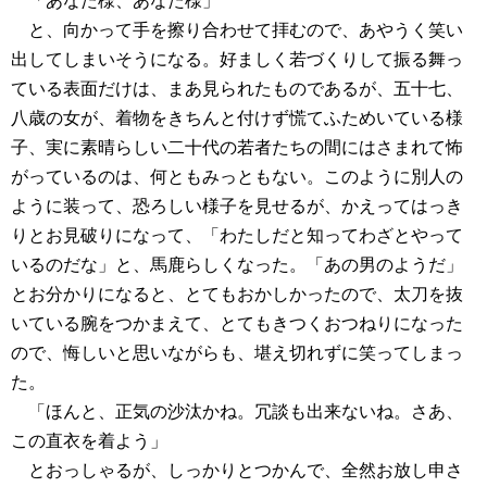
「あなた様、あなた様」
と、向かって手を擦り合わせて拝むので、あやうく笑い
出してしまいそうになる。好ましく若づくりして振る舞っ
ている表面だけは、まあ見られたものであるが、五十七、
八歳の女が、着物をきちんと付けず慌てふためいている様
子、実に素晴らしい二十代の若者たちの間にはさまれて怖
がっているのは、何ともみっともない。このように別人の
ように装って、恐ろしい様子を見せるが、かえってはっき
りとお見破りになって、「わたしだと知ってわざとやって
いるのだな」と、馬鹿らしくなった。「あの男のようだ」
とお分かりになると、とてもおかしかったので、太刀を抜
いている腕をつかまえて、とてもきつくおつねりになった
ので、悔しいと思いながらも、堪え切れずに笑ってしまっ
た。
「ほんと、正気の沙汰かね。冗談も出来ないね。さあ、
この直衣を着よう」
とおっしゃるが、しっかりとつかんで、全然お放し申さ