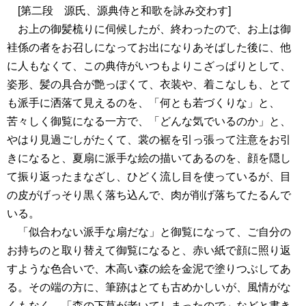
[第二段 源氏、源典侍と和歌を詠み交わす]
お上の御髪梳りに伺候したが、終わったので、お上は御
袿係の者をお召しになってお出になりあそばした後に、他
に人もなくて、この典侍がいつもよりこざっぱりとして、
姿形、髪の具合が艶っぽくて、衣装や、着こなしも、とて
も派手に洒落て見えるのを、「何とも若づくりな」と、
苦々しく御覧になる一方で、「どんな気でいるのか」と、
やはり見過ごしがたくて、裳の裾を引っ張って注意をお引
きになると、夏扇に派手な絵の描いてあるのを、顔を隠し
て振り返ったまなざし、ひどく流し目を使っているが、目
の皮がげっそり黒く落ち込んで、肉が削げ落ちてたるんで
いる。
「似合わない派手な扇だな」と御覧になって、ご自分の
お持ちのと取り替えて御覧になると、赤い紙で顔に照り返
すような色合いで、木高い森の絵を金泥で塗りつぶしてあ
る。その端の方に、筆跡はとても古めかしいが、風情がな
くもなく、「森の下草が老いてしまったので」などと書き