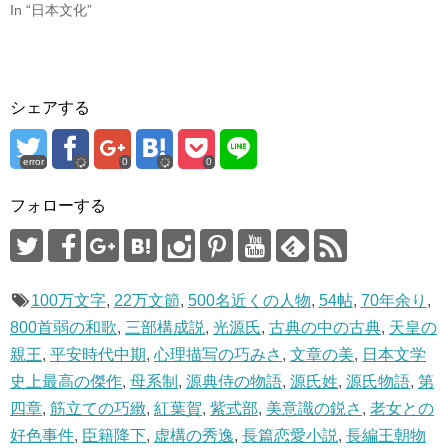
In “日本文化”
す
ウ
)
ィ
ン
ド
ウ
で
開
き
ま
シェアする
す
)
error
0
0
フォローする
100万文字
,
22万文節
,
500名近くの人物
,
54帖
,
70年余り
,
800首弱の和歌
,
三部構成説
,
光源氏
,
古典の中の古典
,
天皇の
親王
,
平安時代中期
,
心理描写の巧みさ
,
文章の美
,
日本文学
史上最高の傑作
,
母系制
,
源典侍の物語
,
源氏姓
,
源氏物語
,
第
四章
,
筋立ての巧緻
,
紅葉賀
,
紫式部
,
美意識の鋭さ
,
老女との
好色事件
,
臣籍降下
,
虚構の秀逸
,
長篇恋愛小説
,
長編王朝物