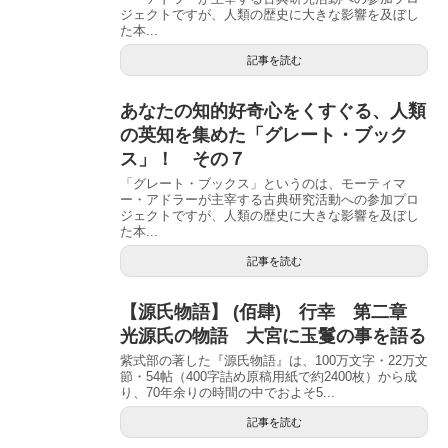
ジェクトですが、人類の歴史に大きな影響を及ぼし
た本...
記事を読む
あなたの知的好奇心をくすぐる、人類
の英知を集めた「グレート・ブック
ス」！ その７
「グレート・ブックス」というのは、モーティマ
ー・アドラーが主宰する古典研究活動への参加プロ
ジェクトですが、人類の歴史に大きな影響を及ぼし
た本...
記事を読む
【源氏物語】 (佰肆) 行幸 第二章
光源氏の物語 大宮に玉鬘の事を語る
紫式部の著した『源氏物語』は、100万文字・22万文
節・54帖（400字詰め原稿用紙で約2400枚）から成
り、70年余りの時間の中でおよそ5...
記事を読む