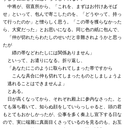
中将が、宿直所から、「これを、まずはお付けあそば
せ」といって、包んで寄こしたのを、「どうやって、持っ
て行ったのか」と憎らしく思う。「この帯を獲らなかった
ら、大変だった」とお思いになる。同じ色の紙に包んで、
「仲が切れたらわたしのせいだと非難されようかと思っ
たが
縹の帯などわたしには関係ありません」
といって、お遣りになる。折り返し、
「あなたにこのように取られてしまった帯ですから
こんな具合に仲も切れてしまったものとしましょうよ
逃れることはできませんよ」
とある。
日が高くなってから、それぞれ殿上に参内なさった。と
ても落ち着いて、知らぬ顔をしていらっしゃると、頭の君
もとてもおかしかったが、公事を多く奏上し宣下する日な
ので、実に端麗に真面目くさっているのを見るのも、お互