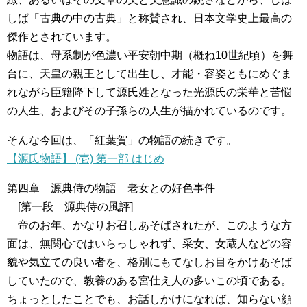
しば「古典の中の古典」と称賛され、日本文学史上最高の
傑作とされています。
物語は、母系制が色濃い平安朝中期（概ね10世紀頃）を舞
台に、天皇の親王として出生し、才能・容姿ともにめぐま
れながら臣籍降下して源氏姓となった光源氏の栄華と苦悩
の人生、およびその子孫らの人生が描かれているのです。
そんな今回は、「紅葉賀」の物語の続きです。
【源氏物語】 (壱) 第一部 はじめ
第四章 源典侍の物語 老女との好色事件
[第一段 源典侍の風評]
帝のお年、かなりお召しあそばされたが、このような方
面は、無関心ではいらっしゃれず、采女、女蔵人などの容
貌や気立ての良い者を、格別にもてなしお目をかけあそば
していたので、教養のある宮仕え人の多いこの頃である。
ちょっとしたことでも、お話しかけになれば、知らない顔