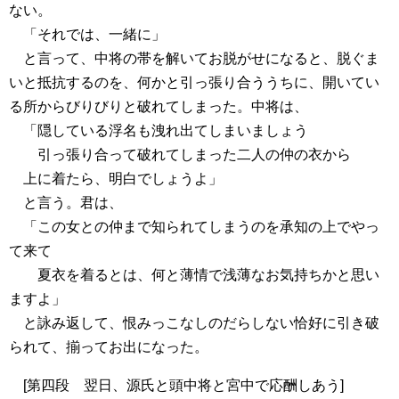
ない。
「それでは、一緒に」
と言って、中将の帯を解いてお脱がせになると、脱ぐま
いと抵抗するのを、何かと引っ張り合ううちに、開いてい
る所からびりびりと破れてしまった。中将は、
「隠している浮名も洩れ出てしまいましょう
引っ張り合って破れてしまった二人の仲の衣から
上に着たら、明白でしょうよ」
と言う。君は、
「この女との仲まで知られてしまうのを承知の上でやっ
て来て
夏衣を着るとは、何と薄情で浅薄なお気持ちかと思い
ますよ」
と詠み返して、恨みっこなしのだらしない恰好に引き破
られて、揃ってお出になった。
[第四段 翌日、源氏と頭中将と宮中で応酬しあう]