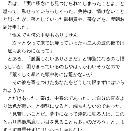
君は、「実に残念にも見つけられてしまったことよ」と
思って、臥せっていらっしゃった。典侍は、情けないこと
と思ったが、落としていった御指貫や、帯などを、翌朝お
届け申した。
「恨んでも何の甲斐もありません
次々とやって来ては帰っていったお二人の波の後では
底もあらわになって」
とある。「臆面もないありさまだ」と御覧になるのも憎
らしいが、困りきっているのもやはりかわいそうなので、
「荒々しく暴れた頭中将には驚かないが
その彼を寄せつけたあなたをどうして恨まずにはいら
れようか」
とだけあった。帯は、中将のであった。ご自分の直衣よ
りは色が濃い、と御覧になると、端袖もないのであった。
「見苦しいことだ。夢中になって浮気に耽る人は、この
とおり馬鹿馬鹿しい目を見ることも多いのだろう」と、ま
すます自重せずにはいらっしゃれない。