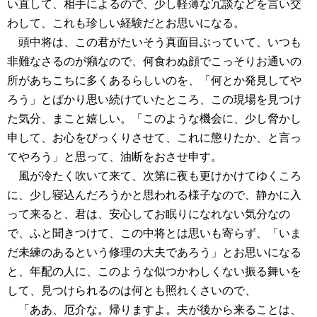
い直して、相手によるので、少し軽薄な冗談などを言い交
わして、これも珍しい経験だとお思いになる。
頭中将は、この君がたいそう真面目ぶっていて、いつも
非難なさるのが癪なので、何食わぬ顔でこっそりお通いの
所があちこちに多くあるらしいのを、「何とか発見してや
ろう」とばかり思い続けていたところ、この現場を見つけ
た気分、まこと嬉しい。「このような機会に、少し脅かし
申して、お心をびっくりさせて、これに懲りたか、と言っ
てやろう」と思って、油断をおさせ申す。
風が冷たく吹いて来て、次第に夜も更けかけてゆくころ
に、少し寝込んだろうかと思われる様子なので、静かに入
って来ると、君は、安心してお眠りになれない気分なの
で、ふと聞きつけて、この中将とは思いも寄らず、「いま
だ未練のあるという修理の大夫であろう」とお思いになる
と、年配の人に、このような似つかわしくない振る舞いを
して、見つけられるのは何とも照れくさいので、
「ああ、厄介な。帰りますよ。夫が後から来ることは、