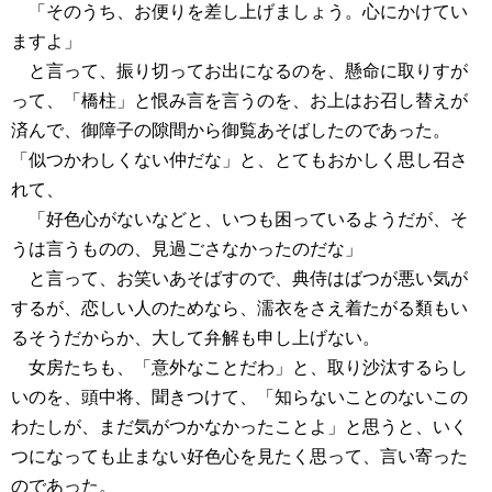
「そのうち、お便りを差し上げましょう。心にかけてい
ますよ」
と言って、振り切ってお出になるのを、懸命に取りすが
って、「橋柱」と恨み言を言うのを、お上はお召し替えが
済んで、御障子の隙間から御覧あそばしたのであった。
「似つかわしくない仲だな」と、とてもおかしく思し召さ
れて、
「好色心がないなどと、いつも困っているようだが、そ
うは言うものの、見過ごさなかったのだな」
と言って、お笑いあそばすので、典侍はばつが悪い気が
するが、恋しい人のためなら、濡衣をさえ着たがる類もい
るそうだからか、大して弁解も申し上げない。
女房たちも、「意外なことだわ」と、取り沙汰するらし
いのを、頭中将、聞きつけて、「知らないことのないこの
わたしが、まだ気がつかなかったことよ」と思うと、いく
つになっても止まない好色心を見たく思って、言い寄った
のであった。