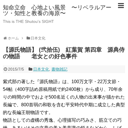
知命立命 心地よい風景 〜リベラルアー
ツ・知性と教養の海原〜
This is THE Shutou's SIGHT
ホーム
日本文化
【源氏物語】 (弐拾伍) 紅葉賀 第四章 源典侍
の物語 老女との好色事件
2015/7/5
日本文化
,
書物雑記
紫式部の著した『源氏物語』は、100万文字・22万文節・
54帖（400字詰め原稿用紙で約2400枚）から成り、70年余
りの時間の中でおよそ500名近くの人物の出来事が描かれた
長編で、800首弱の和歌を含む平安時代中期に成立した典型
的な長編王朝物語です。
物語としての虚構の秀逸、心理描写の巧みさ、筋立ての巧
緻、あるいはその文章の美と美意識の鋭さなどから、しば