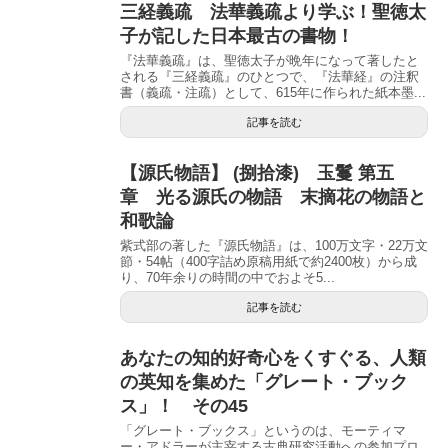
三経義疏 法華義疏より学ぶ！聖徳太
子が記した日本最古の書物！
『法華義疏』は、聖徳太子が晩年になって著したと
される『三経義疏』のひとつで、『法華経』の注釈
書（義疏・注疏）として、615年に作られた紙本墨...
記事を読む
【源氏物語】 (捌拾漆) 玉鬘 第五
章 光る源氏の物語 末摘花の物語と
和歌論
紫式部の著した『源氏物語』は、100万文字・22万文
節・54帖（400字詰め原稿用紙で約2400枚）から成
り、70年余りの時間の中でおよそ5...
記事を読む
あなたの知的好奇心をくすぐる、人類
の英知を集めた「グレート・ブック
ス」！ その45
「グレート・ブックス」というのは、モーティマ
ー・アドラーが主宰する古典研究活動への参加プロ