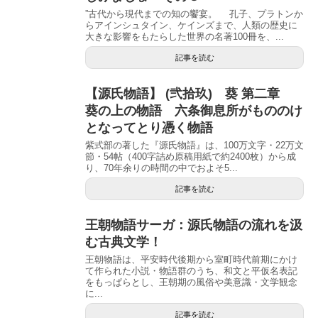
”古代から現代までの知の饗宴。 孔子、プラトンか
らアインシュタイン、ケインズまで、人類の歴史に
大きな影響をもたらした世界の名著100冊を、...
記事を読む
【源氏物語】 (弐拾玖) 葵 第二章
葵の上の物語 六条御息所がもののけ
となってとり憑く物語
紫式部の著した『源氏物語』は、100万文字・22万文
節・54帖（400字詰め原稿用紙で約2400枚）から成
り、70年余りの時間の中でおよそ5...
記事を読む
王朝物語サーガ：源氏物語の流れを汲
む古典文学！
王朝物語は、平安時代後期から室町時代前期にかけ
て作られた小説・物語群のうち、和文と平仮名表記
をもっぱらとし、王朝期の風俗や美意識・文学観念
に...
記事を読む