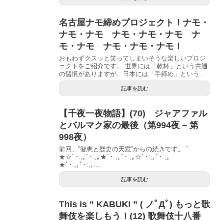
名古屋ナモ締めプロジェクト！ナモ・
ナモ・ナモ ナモ・ナモ・ナモ ナ
モ・ナモ ナモ・ナモ・ナモ！
おもわずクスッと笑ってしまいそうな楽しいプロジ
ェクトをご紹介です。 世界には「乾杯」という共通
の習慣がありますが、日本には「手締め」という...
記事を読む
【千夜一夜物語】(70) ジャアファル
とバルマク家の最後（第994夜 – 第
998夜）
前回、”智恵と歴史の天窓”からの続きです。 ﾟ
★☆ﾟ･:,｡ﾟ･:,｡★ﾟ･:,｡ﾟ･:,｡☆ﾟ･:,｡ﾟ･:,｡
★ﾟ･:,｡ﾟ･:,｡...
記事を読む
This is ” KABUKI ” ( ノﾟДﾟ) もっと歌
舞伎を楽しもう！(12) 歌舞伎十八番