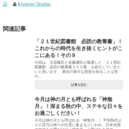
語
Kiyonori Shutou
関連記事
「２１世紀図書館 必読の教養書」！
これからの時代を生き抜くヒントがこ
こにある！その９
今回は、立花隆氏と佐藤優氏が厳選した「２１世紀
図書館 必読の教養書２００冊」を紹介していきた
いと思います。 過去の偉大な思想を知ることは世
の...
記事を読む
今月は神の月とも呼ばれる「神無
月」！深まる秋の中、ステキな日々を
お過ごしください！
今月は神の月とも呼ばれる「神無月」！ 平安時代よ
り八百万の神々が出雲に集まるといわれ、日本全国