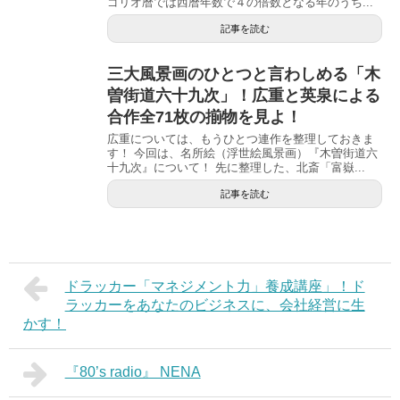
ゴリオ暦では西暦年数で４の倍数となる年のうち...
記事を読む
三大風景画のひとつと言わしめる「木
曽街道六十九次」！広重と英泉による
合作全71枚の揃物を見よ！
広重については、もうひとつ連作を整理しておきま
す！ 今回は、名所絵（浮世絵風景画）『木曽街道六
十九次』について！ 先に整理した、北斎「富嶽...
記事を読む
ドラッカー「マネジメント力」養成講座」！ド
ラッカーをあなたのビジネスに、会社経営に生
かす！
『80’s radio』 NENA