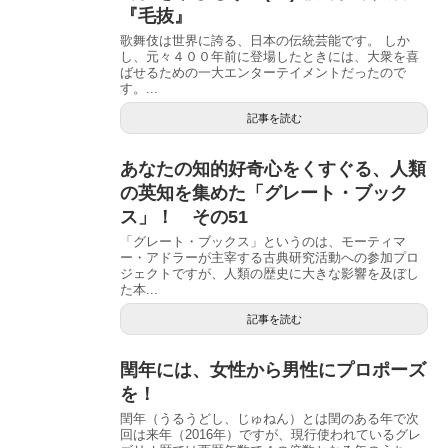
『毛抜』
歌舞伎は世界に誇る、日本の伝統芸能です。 しか
し、元々４００年前に登場したときには、大衆を喜
ばせるための一大エンターテイメントだったので
す。...
記事を読む
あなたの知的好奇心をくすぐる、人類
の英知を集めた「グレート・ブック
ス」！ その51
「グレート・ブックス」というのは、モーティマ
ー・アドラーが主宰する古典研究活動への参加プロ
ジェクトですが、人類の歴史に大きな影響を及ぼし
た本...
記事を読む
閏年には、女性から男性にプロポーズ
を！
閏年（うるうどし、じゅねん）とは閏のある年で次
回は来年（2016年）ですが、現行使われているグレ