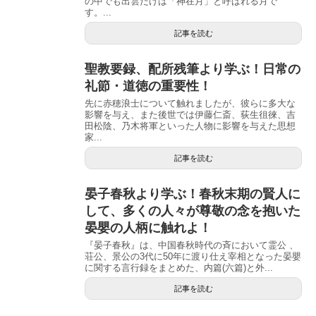
の中でも出雲だけは「神在月」と呼ばれる月で
す。...
記事を読む
聖教要録、配所残筆より学ぶ！日常の
礼節・道徳の重要性！
先に赤穂浪士について触れましたが、彼らに多大な
影響を与え、また後世では伊藤仁斎、荻生徂徠、吉
田松陰、乃木将軍といった人物に影響を与えた思想
家...
記事を読む
晏子春秋より学ぶ！春秋末期の賢人に
して、多くの人々が尊敬の念を抱いた
晏嬰の人柄に触れよ！
『晏子春秋』は、中国春秋時代の斉において霊公 、
荘公、景公の3代に50年に渡り仕え宰相となった晏嬰
に関する言行録をまとめた、内篇(六篇)と外...
記事を読む