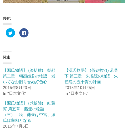
共有:
ク
F
リ
a
ッ
c
ク
e
し
b
て
o
T
o
w
k
関連
i
で
t
共
t
有
e
す
【源氏物語】 (漆拾肆) 朝顔
【源氏物語】 (佰参拾漆) 若菜
r
る
第二章 朝顔姫君の物語 老
下 第三章 朱雀院の物語 朱
で
に
共
は
いてなお旧りせぬ好色心
雀院の五十賀の計画
有
ク
(
リ
2015年8月23日
2015年10月25日
新
ッ
In “日本文化”
In “日本文化”
し
ク
い
し
ウ
て
【源氏物語】 (弐拾陸) 紅葉
ィ
く
ン
だ
賀 第五章 藤壷の物語
ド
さ
（三） 秋、藤壷は中宮、源
ウ
い
で
(
氏は宰相となる
開
新
き
し
2015年7月6日
ま
い