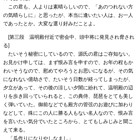
この君も、人よりは素晴らしいので、「あのつれない方
の気晴らしに」と思ったが、本当に逢いたい人は、お一人
であったとか。大変な選り好みだことよ。
[第三段 温明殿付近で密会中、頭中将に発見され脅され
る]
たいそう秘密にしているので、源氏の君はご存知ない。
お見かけ申しては、まず恨み言を申すので、お年の程もか
わいそうなので、慰めてやろうとお思いになるが、その気
になれない億劫さで、たいそう日数が経ってしまったが、
夕立があって、その後の涼しい夕闇に紛れて、温明殿の辺
りを歩き回っていられると、この典侍、琵琶をとても美し
く弾いていた。御前などでも殿方の管弦のお遊びに加わり
などして、殊にこの人に勝る人もない名人なので、恨み言
を言いたい気分でいたところから、とてもしみじみと聞こ
えて来る。
「瓜作りになりやしなまし」