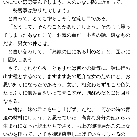
いについほほ笑んでしまう。人のいない隙に近寄って、
「秘密事は懲りたでしょう」
と言って、とても憎らしそうな流し目である。
「どうして、そんなことがありましょう。そのまま帰っ
てしまったあなたこそ、お気の毒だ。本当の話、嫌なもの
だよ、男女の仲とは」
と言い交わして、「鳥籠の山にある川の名」と、互いに
口固めしあう。
さて、それから後、ともすれば何かの折毎に、話に持ち
出す種とするので、ますますあの厄介な女のためにと、お
思い知りになったであろう。女は、相変わらずまこと色気
たっぷりに恨み言をいって寄こすが、興醒めだと逃げ回り
なさる。
中将は、妹の君にも申し上げず、ただ、「何かの時の脅
迫の材料にしよう」と思っていた。高貴な身分の妃からお
生まれになった親王たちでさえ、お上の御待遇がこの上な
いのを憚って、とても御遠慮申し上げていらっしゃるの