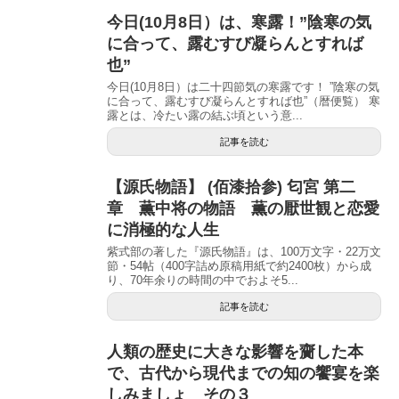
今日(10月8日）は、寒露！”陰寒の気
に合って、露むすび凝らんとすれば
也”
今日(10月8日）は二十四節気の寒露です！ ”陰寒の気
に合って、露むすび凝らんとすれば也”（暦便覧） 寒
露とは、冷たい露の結ぶ頃という意...
記事を読む
【源氏物語】 (佰漆拾参) 匂宮 第二
章 薫中将の物語 薫の厭世観と恋愛
に消極的な人生
紫式部の著した『源氏物語』は、100万文字・22万文
節・54帖（400字詰め原稿用紙で約2400枚）から成
り、70年余りの時間の中でおよそ5...
記事を読む
人類の歴史に大きな影響を齎した本
で、古代から現代までの知の饗宴を楽
しみましょ その３