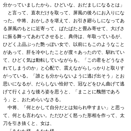
分かっていましたから。ひどいな、おだましになるとは」
と言って、直衣だけを取って、屏風の後ろにお入りにな
った。中将、おかしさを堪えて、お引き廻らしになってあ
る屏風のもとに近寄って、ばたばたと畳み寄せて、大げさ
に振る舞ってあわてさせると、典侍は、年取っているが、
ひどく上品ぶった艶っぽい女で、以前にもこのようなこと
があって、肝を冷やしたことが度々あったので、馴れてい
て、ひどく気は動転していながらも、「この君をどうなさ
れてしまうのか」と心配で、震えながらしっかりと取りす
がっている。「誰とも分からないように逃げ出そう」とお
思いになるが、だらしない恰好で、冠などをひん曲げて逃
げて行くような後ろ姿を思うと、「まことに醜態であろ
う」と、おためらいなさる。
中将、「何とかして自分だとは知られ申すまい」と思っ
て、何とも言わない。ただひどく怒った形相を作って、太
刀を引き抜くと、女は、