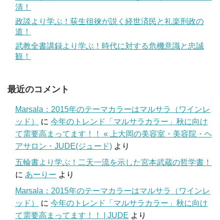
清！
政談より学ぶ！荻生徂徠が説く経世済民と礼楽刑政の
道！
武教全書講録より学ぶ！時代に対する危機意識と忠誠
観！
最近のコメント
Marsala：2015年のテーマカラーはマルサラ（ワインレ
ッド）
に
今年のトレンド「マルサラカラー」秋に向け
て需要高まってます！！ « 上大岡の美容室・美容院・ヘ
アサロン・JUDE(ジュード)
より
五輪書より学ぶ！二天一流を示した宮本武蔵の哲学書！
に
あーりー
より
Marsala：2015年のテーマカラーはマルサラ（ワインレ
ッド）
に
今年のトレンド「マルサラカラー」秋に向け
て需要高まってます！！ | JUDE
より