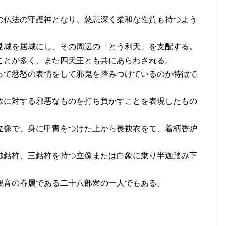
仏法の守護神となり、慈悲深く柔和な性質も持つよう
城を居城にし、その周辺の「とう利天」を支配する。
とが多く、また四天王とも共にあらわされる。
て忿怒の表情をして邪鬼を踏みつけているのが特徴で
に対する邪悪なものを打ち負かすことを表現したもの
。
像で、身に甲冑をつけた上から長袂衣をて、着柄香炉
鈷杵、三鈷杵を持つ立像または白象に乗り半迦踏み下
音の眷属である二十八部衆の一人でもある。