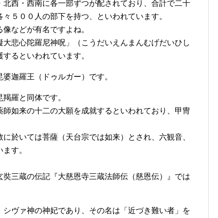
・北西・西南に各一部ずつが配されており、合計で二十
各々５００人の部下を持つ、といわれています。
る像などが有名ですよね。
礙大悲心陀羅尼神呪」（こうだいえんまんむげだいひし
護するといわれています。
毘婆迦羅王（ドゥルガー）です。
毘羯羅と同体です。
薬師如来の十二の大願を成就するといわれており、甲冑
教に於いては菩薩（天台宗では如来）とされ、六観音、
います。
玄奘三蔵の伝記『大慈恩寺三蔵法師伝（慈恩伝）』では
、シヴァ神の神妃であり、その名は「近づき難い者」を