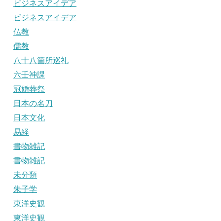
ビジネスアイデア
ビジネスアイデア
仏教
儒教
八十八箇所巡礼
六壬神課
冠婚葬祭
日本の名刀
日本文化
易経
書物雑記
書物雑記
未分類
朱子学
東洋史観
東洋史観