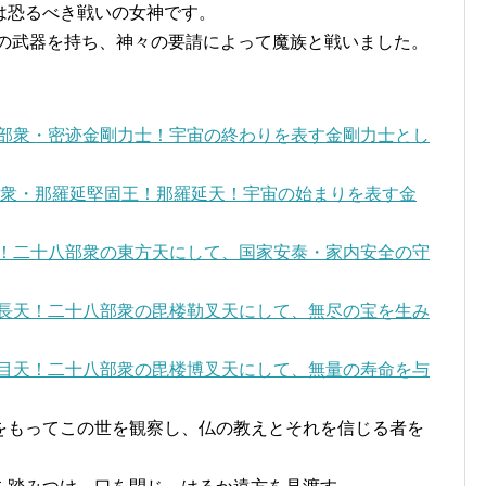
は恐るべき戦いの女神です。
授の武器を持ち、神々の要請によって魔族と戦いました。
部衆・密迹金剛力士！宇宙の終わりを表す金剛力士とし
衆・那羅延堅固王！那羅延天！宇宙の始まりを表す金
！二十八部衆の東方天にして、国家安泰・家内安全の守
長天！二十八部衆の毘楼勒叉天にして、無尽の宝を生み
目天！二十八部衆の毘楼博叉天にして、無量の寿命を与
もってこの世を観察し、仏の教えとそれを信じる者を