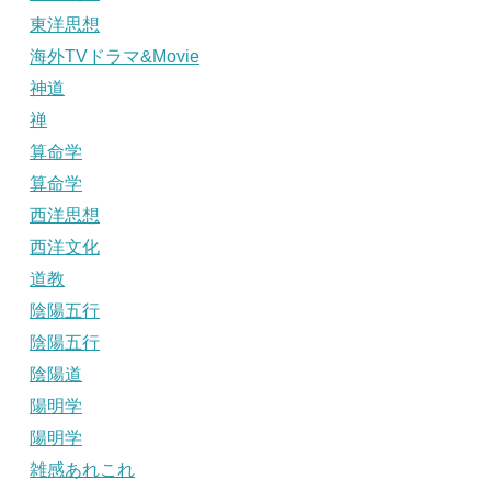
東洋思想
海外TVドラマ&Movie
神道
禅
算命学
算命学
西洋思想
西洋文化
道教
陰陽五行
陰陽五行
陰陽道
陽明学
陽明学
雑感あれこれ