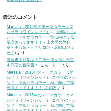
最近のコメント
Marsala：2015年のテーマカラーはマ
ルサラ（ワインレッド）
に
今年のトレ
ンド「マルサラカラー」秋に向けて需
要高まってます！！ « 上大岡の美容
室・美容院・ヘアサロン・JUDE(ジュ
ード)
より
五輪書より学ぶ！二天一流を示した宮
本武蔵の哲学書！
に
あーりー
より
Marsala：2015年のテーマカラーはマ
ルサラ（ワインレッド）
に
今年のトレ
ンド「マルサラカラー」秋に向けて需
要高まってます！！ | JUDE
より
Marsala：2015年のテーマカラーはマ
ルサラ（ワインレッド）
に
今年のトレ
ンド「マルサラカラー」秋に向けて需
要高まってます！！ | 上大岡 美容室