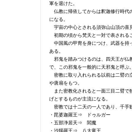
軍を退けた。
仏教に帰依してからは釈迦修行時代の
になる。
宇宙の中心とされる須弥山山頂の喜見
初期の頃から梵天と一対で表されるこ
中国風の甲冑を身につけ、武器を持っ
ある。
邪鬼を踏みつけるのは、四天王が仏教
で、この邪鬼を一般的に天邪鬼と呼ぶ
密教に取り入れられる以前は二臂の立
や唐扇をもつ。
また密教化されると一面三目二臂で独
げとするものが主流になる。
密教では十二天の一人であり、千手観
・毘婆迦羅王⇒ ドゥルガー
・五部浄居天⇒ 閻魔
・沙羯羅王⇒ 八大竜王