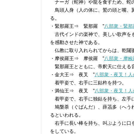
ナーガ（蛇神）や龍を食すため、蛇の
鳥頭人身（人の体に、鷲の頭と嘴、翼
る。
・緊那羅王⇒ 緊那羅 ”
八部衆・緊那
古代インドの楽神で、美しい歌声をも
を感動させた神である。
仏教に取り入れられてからは、乾闥婆
・摩侯羅王⇒ 摩侯羅 ”
八部衆・摩睺
緊那羅王とともに、帝釈天に仕える
・金大王⇒ 夜叉 ”
八部衆・夜叉！人
着甲姿で、右手に三鈷杵を持つ。
・満仙王⇒ 夜叉 ”
八部衆・夜叉！人
着甲姿で、右手に独鈷を持ち、左手
鳩槃荼（ぐばんだ）、薛茘多（へうれ
るといわれる。
右手に長い棒を持ち、叫ぶように口を
をしている。