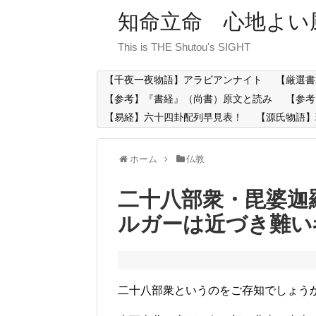
知命立命 心地よい
This is THE Shutou's SIGHT
【千夜一夜物語】アラビアンナイト
【厳選書
【参考】『書経』（尚書）原文と読み
【参考
【易経】六十四卦配列早見表！
【源氏物語】
ホーム
仏教
二十八部衆・毘婆迦
ルガーは近づき難い
二十八部衆というのをご存知でしょう