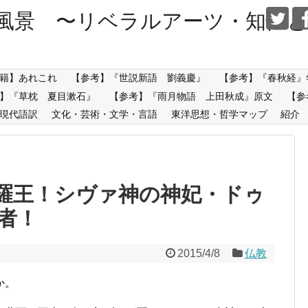
風景 〜リベラルアーツ・知性と
籍】あれこれ
【参考】『世説新語 劉義慶』
【参考】『春秋経』
】『草枕 夏目漱石』
【参考】『雨月物語 上田秋成』原文
【参
現代語訳
文化・芸術・文学・言語
東洋思想・哲学マップ
紹介
羅王！シヴァ神の神妃・ドゥ
者！
2015/4/8
仏教
か。