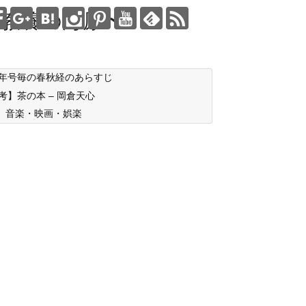
教養の海原〜
年号毎の春秋経のあらすじ
考】茶の本 – 岡倉天心
音楽・映画・娯楽