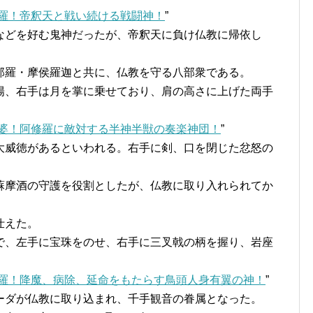
羅！帝釈天と戦い続ける戦闘神！
”
どを好む鬼神だったが、帝釈天に負け仏教に帰依し
羅・摩侯羅迦と共に、仏教を守る八部衆である。
、右手は月を掌に乗せており、肩の高さに上げた両手
婆！阿修羅に敵対する半神半獣の奏楽神団！
”
威徳があるといわれる。右手に剣、口を閉じた忿怒の
摩酒の守護を役割としたが、仏教に取り入れられてか
仕えた。
、左手に宝珠をのせ、右手に三叉戟の柄を握り、岩座
羅！降魔、病除、延命をもたらす鳥頭人身有翼の神！
”
ダが仏教に取り込まれ、千手観音の眷属となった。