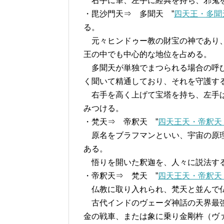
右手に筆、左手に経典を持ち、邪鬼を
・毘沙門天⇒ 多聞天 ”
四天王・多聞
る。
元々ヒンドゥー教の財宝の神であり、
王の中でも中心的な地位を占める。
多聞天が単独でまつられる場合の呼び
く聞いて精通しており、それを守護す
右手を高く上げて宝塔を持ち、左手は
みつける。
・梵天⇒ 帝釈天 ”
四天王天・帝釈天
原名をブラフマンといい、宇宙の原理
ある。
悟りを開いた釈迦を、人々に説法す
・帝釈天⇒ 梵天 ”
四天王天・帝釈天
仏教に取り入れられ、梵天と並んで
古代インドのヴェーダ神話の天界最強
金の戦車、または象に乗り金剛杵（ヴ