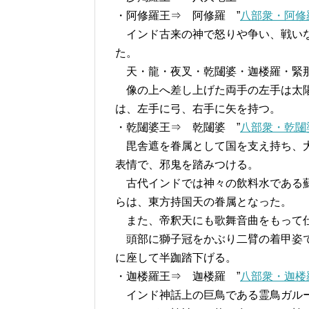
・阿修羅王⇒ 阿修羅 ”
八部衆・阿修
インド古来の神で怒りや争い、戦いな
た。
天・龍・夜叉・乾闥婆・迦楼羅・緊那
像の上へ差し上げた両手の左手は太陽
は、左手に弓、右手に矢を持つ。
・乾闥婆王⇒ 乾闥婆 ”
八部衆・乾闥
毘舎遮を眷属として国を支え持ち、大
表情で、邪鬼を踏みつける。
古代インドでは神々の飲料水である蘇
らは、東方持国天の眷属となった。
また、帝釈天にも歌舞音曲をもって
頭部に獅子冠をかぶり二臂の着甲姿で
に座して半跏踏下げる。
・迦楼羅王⇒ 迦楼羅 ”
八部衆・迦楼
インド神話上の巨鳥である霊鳥ガルー