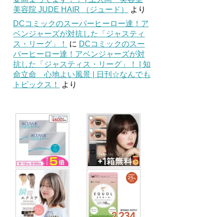
美容院 JUDE HAIR （ジュード）
より
DCコミックのスーパーヒーロー達！ア
ベンジャーズが対抗した「ジャスティ
ス・リーグ」！
に
DCコミックのスー
パーヒーロー達！アベンジャーズが対
抗した「ジャスティス・リーグ」！ | 知
命立命 心地よい風景 | 日刊☆なんでも
トピックス！
より