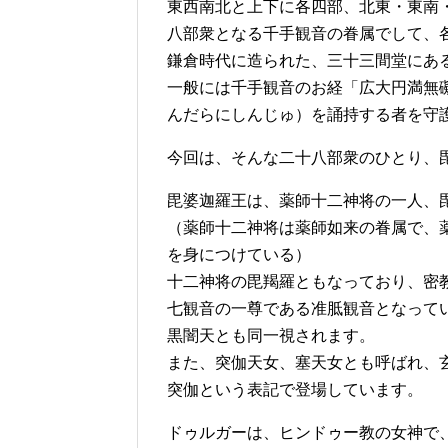
東西南北と上下に各四部、北東・東南
八部衆となる千手観音の眷属でして、
鎌倉時代に造られた、三十三間堂にあ
一般には千手観音のお経「広大円満無
んだらにしんじゅ）を誦持する者を守
今回は、そんな二十八部衆のひとり、
毘婆迦羅王は、薬師十二神将の一人、
（薬師十二神将は薬師如来の眷属で、
を身につけている）
十二神将の毘羯羅ともなっており、密
七観音の一尊である准胝観音となって
黒闇天とも同一視されます。
また、突伽天女、塞天女とも呼ばれ、
突伽という表記で登場しています。
ドゥルガーは、ヒンドゥー教の女神で