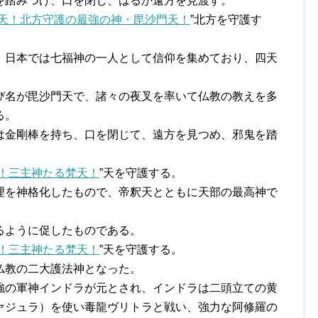
踏みつけ、口を閉じ、はるか遠方を見渡す。
天！北方守護の最強の神・毘沙門天！
”北方を守護す
日本では七福神の一人として信仰を集めており、四天
名が毘沙門天で、諸々の夜叉を率いて仏教の教えを多
る。
金剛棒を持ち、口を閉じて、遠方を見つめ、邪鬼を踏
！三主神たる梵天！
”天を守護する。
を神格化したもので、帝釈天とともに天部の最高神で
るように促したものである。
！三主神たる梵天！
”天を守護する。
仏教の二大護法神となった。
の軍神インドラが元とされ、インドラは二頭立ての黄
ァジュラ）を使い毒龍ヴリトラと戦い、強力な阿修羅の