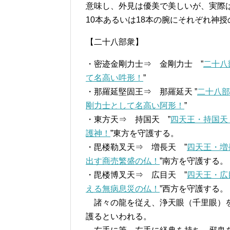
意味し、外見は優美で美しいが、実際
10本あるいは18本の腕にそれぞれ神
【二十八部衆】
・密迹金剛力士⇒ 金剛力士 ”
二十八
て名高い吽形！
”
・那羅延堅固王⇒ 那羅延天 ”
二十八部
剛力士として名高い阿形！
”
・東方天⇒ 持国天 ”
四天王・持国天
護神！
”東方を守護する。
・毘楼勒叉天⇒ 増長天 ”
四天王・増
出す商売繁盛の仏！
”南方を守護する。
・毘楼博叉天⇒ 広目天 ”
四天王・広
える無病息災の仏！
”西方を守護する。
諸々の龍を従え、浄天眼（千里眼）を
護るといわれる。