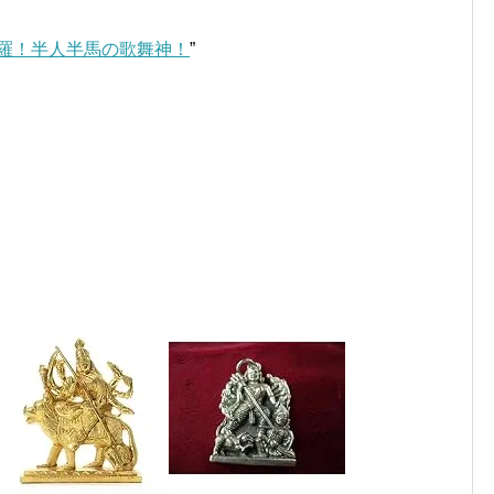
羅！半人半馬の歌舞神！
”