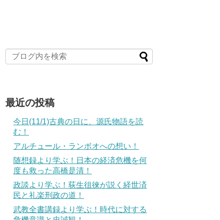
最近の投稿
今日(11/1)古典の日に、源氏物語を読
む！
アルチュール・ランボオへの想い！
随想録より学ぶ！日本の経済危機を何
度も救った高橋是清！
政談より学ぶ！荻生徂徠が説く経世済
民と礼楽刑政の道！
武教全書講録より学ぶ！時代に対する
危機意識と忠誠観！