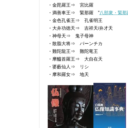
・金毘羅王⇒ 宮比羅
・満善車王⇒ 緊那羅 ”
八部衆・緊那
・金色孔雀王⇒ 孔雀明王
・大弁功徳天⇒ 吉祥天/弁才天
・神母天⇒ 鬼子母神
・散脂大将⇒ パーンチカ
・難陀龍王⇒ 難陀竜王
・摩醯首羅王⇒ 大自在天
・婆藪仙人⇒ リシ
・摩和羅女⇒ 地天