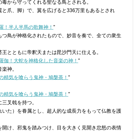
毒から守ってくれる聖なる鳥とされる。
と爪、脚）で、翼を広げると336万里もあるとされ
羅！半人半馬の歌舞神！
”
つ鳥が神格化されたもので、妙音を奏で、全ての衆生
王とともに帝釈天または毘沙門天に仕える。
羅伽！大蛇を神格化した音楽の神！
”
音楽神。
の精気を喰らう鬼神・鳩槃荼！
”
の精気を喰らう鬼神・鳩槃荼！
”
に三叉戟を持つ。
いた）を眷属とし、超人的な成長力をもって仏教を護
開け、邪鬼を踏みつけ、目を大きく見開き忿怒の表情