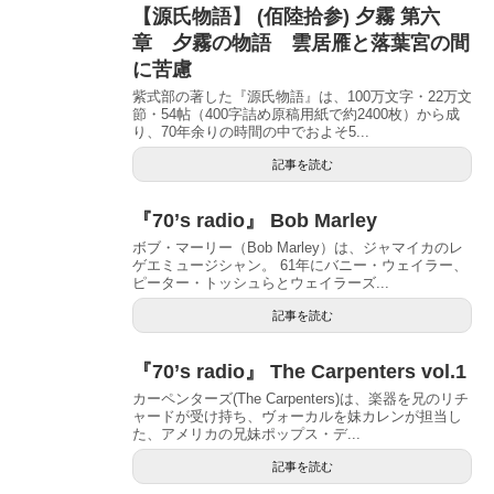
【源氏物語】 (佰陸拾参) 夕霧 第六
章 夕霧の物語 雲居雁と落葉宮の間
に苦慮
紫式部の著した『源氏物語』は、100万文字・22万文
節・54帖（400字詰め原稿用紙で約2400枚）から成
り、70年余りの時間の中でおよそ5...
記事を読む
『70’s radio』 Bob Marley
ボブ・マーリー（Bob Marley）は、ジャマイカのレ
ゲエミュージシャン。 61年にバニー・ウェイラー、
ピーター・トッシュらとウェイラーズ...
記事を読む
『70’s radio』 The Carpenters vol.1
カーペンターズ(The Carpenters)は、楽器を兄のリチ
ャードが受け持ち、ヴォーカルを妹カレンが担当し
た、アメリカの兄妹ポップス・デ...
記事を読む