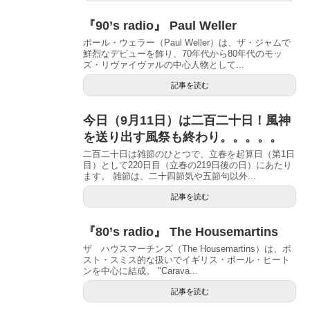
『90’s radio』 Paul Weller
ポール・ウェラー（Paul Weller）は、ザ・ジャムで
鮮烈なデビューを飾り、70年代から80年代のモッ
ズ・リヴァイヴァルの中心人物として...
記事を読む
今日（9月11日）は二百二十日！風神
を送り出す風祭も終わり。。。。。
二百二十日は雑節のひとつで、立春を起算日（第1日
目）として220日目（立春の219日後の日）にあたり
ます。 雑節は、二十四節気や五節句以外...
記事を読む
『80’s radio』 The Housemartins
ザ ハウスマーチンズ（The Housemartins）は、ポ
スト・スミス的な扱いでイギリス・ポール・ヒート
ンを中心に結成。 "Carava...
記事を読む