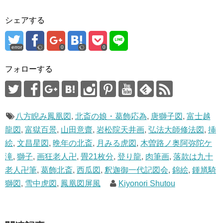
て
o
T
o
w
k
i
で
シェアする
t
共
t
有
e
す
r
る
で
に
error
0
0
共
は
有
ク
(
リ
フォローする
新
ッ
し
ク
い
し
ウ
て
ィ
く
ン
だ
ド
さ
ウ
い
八方睨み鳳凰図
,
北斎の娘・葛飾応為
,
唐獅子図
,
富士越
で
(
開
新
龍図
,
富獄百景
,
山田意齋
,
岩松院天井画
,
弘法大師修法図
,
挿
き
し
ま
い
絵
,
文昌星図
,
晩年の北斎
,
月みる虎図
,
木曽路ノ奥阿弥陀ケ
す
ウ
)
ィ
ン
滝
,
獅子
,
画狂老人卍
,
畳21枚分
,
登り龍
,
肉筆画
,
落款は九十
ド
ウ
老人卍筆
,
葛飾北斎
,
西瓜図
,
釈迦御一代記図会
,
錦絵
,
鍾馗騎
で
開
獅図
,
雪中虎図
,
鳳凰図屏風
Kiyonori Shutou
き
ま
す
)