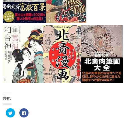
共有:
ク
F
リ
a
ッ
c
ク
e
し
b