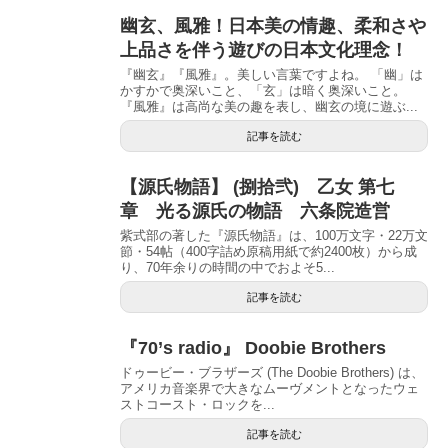
幽玄、風雅！日本美の情趣、柔和さや
上品さを伴う遊びの日本文化理念！
『幽玄』『風雅』。美しい言葉ですよね。 「幽」は
かすかで奥深いこと、「玄」は暗く奥深いこと。
『風雅』は高尚な美の趣を表し、幽玄の境に遊ぶ...
記事を読む
【源氏物語】 (捌拾弐) 乙女 第七
章 光る源氏の物語 六条院造営
紫式部の著した『源氏物語』は、100万文字・22万文
節・54帖（400字詰め原稿用紙で約2400枚）から成
り、70年余りの時間の中でおよそ5...
記事を読む
『70’s radio』 Doobie Brothers
ドゥービー・ブラザーズ (The Doobie Brothers) は、
アメリカ音楽界で大きなムーヴメントとなったウェ
ストコースト・ロックを...
記事を読む