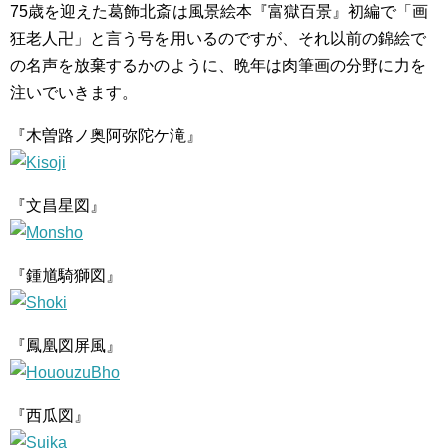
75歳を迎えた葛飾北斎は風景絵本『富獄百景』初編で「画
狂老人卍」と言う号を用いるのですが、それ以前の錦絵で
の名声を放棄するかのように、晩年は肉筆画の分野に力を
注いでいきます。
『木曽路ノ奥阿弥陀ケ滝』
『文昌星図』
『鍾馗騎獅図』
『鳳凰図屏風』
『西瓜図』