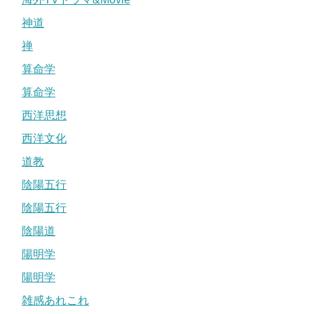
神道
禅
算命学
算命学
西洋思想
西洋文化
道教
陰陽五行
陰陽五行
陰陽道
陽明学
陽明学
雑感あれこれ