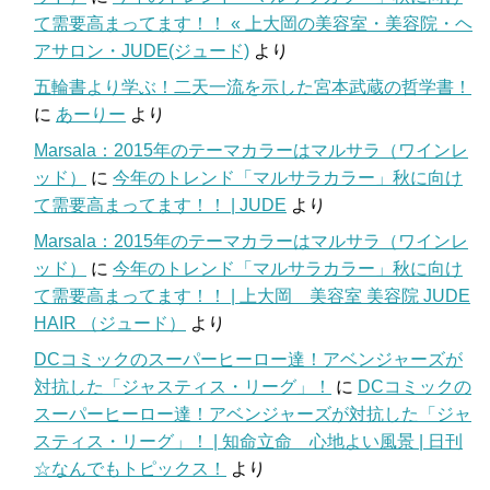
て需要高まってます！！ « 上大岡の美容室・美容院・ヘ
アサロン・JUDE(ジュード)
より
五輪書より学ぶ！二天一流を示した宮本武蔵の哲学書！
に
あーりー
より
Marsala：2015年のテーマカラーはマルサラ（ワインレ
ッド）
に
今年のトレンド「マルサラカラー」秋に向け
て需要高まってます！！ | JUDE
より
Marsala：2015年のテーマカラーはマルサラ（ワインレ
ッド）
に
今年のトレンド「マルサラカラー」秋に向け
て需要高まってます！！ | 上大岡 美容室 美容院 JUDE
HAIR （ジュード）
より
DCコミックのスーパーヒーロー達！アベンジャーズが
対抗した「ジャスティス・リーグ」！
に
DCコミックの
スーパーヒーロー達！アベンジャーズが対抗した「ジャ
スティス・リーグ」！ | 知命立命 心地よい風景 | 日刊
☆なんでもトピックス！
より