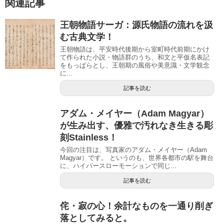
関連記事
王朝物語サーガ：源氏物語の流れを汲
む古典文学！
王朝物語は、平安時代後期から室町時代前期にかけ
て作られた小説・物語群のうち、和文と平仮名表記
をもっぱらとし、王朝期の風俗や美意識・文学観念
に...
記事を読む
アダム・メイヤー（Adam Magyar）
が生み出す、優雅で汚れなき生きる彫
刻Stainless！
今回の注目は、写真家のアダム・メイヤー（Adam
Magyar）です。 というのも、世界各都市の駅を舞台
に、ハイパースローモーションで同じ...
記事を読む
侘・寂の心！余計なものを一通り削ぎ
落としてみると。