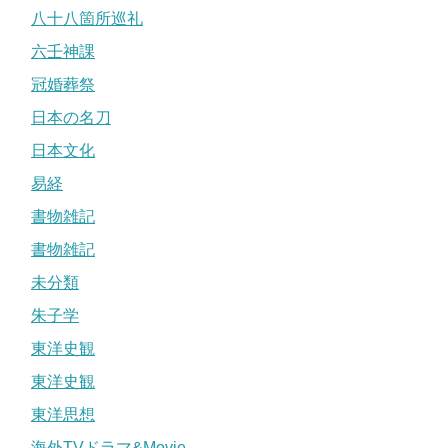
八十八箇所巡礼
六壬神課
冠婚葬祭
日本の名刀
日本文化
易経
書物雑記
書物雑記
未分類
朱子学
東洋史観
東洋史観
東洋思想
海外TVドラマ&Movie