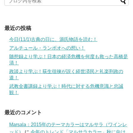
最近の投稿
今日(11/1)古典の日に、源氏物語を読む！
アルチュール・ランボオへの想い！
随想録より学ぶ！日本の経済危機を何度も救った高橋是
清！
政談より学ぶ！荻生徂徠が説く経世済民と礼楽刑政の
道！
武教全書講録より学ぶ！時代に対する危機意識と忠誠
観！
最近のコメント
Marsala：2015年のテーマカラーはマルサラ（ワインレ
ッド）
に
今年のトレンド「マルサラカラー」秋に向け