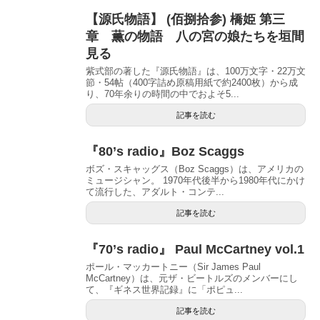
【源氏物語】 (佰捌拾参) 橋姫 第三
章 薫の物語 八の宮の娘たちを垣間
見る
紫式部の著した『源氏物語』は、100万文字・22万文
節・54帖（400字詰め原稿用紙で約2400枚）から成
り、70年余りの時間の中でおよそ5...
記事を読む
『80’s radio』Boz Scaggs
ボズ・スキャッグス（Boz Scaggs）は、アメリカの
ミュージシャン。 1970年代後半から1980年代にかけ
て流行した、アダルト・コンテ...
記事を読む
『70’s radio』 Paul McCartney vol.1
ポール・マッカートニー（Sir James Paul
McCartney）は、元ザ・ビートルズのメンバーにし
て、『ギネス世界記録』に「ポピュ...
記事を読む