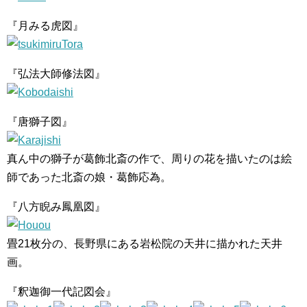
『月みる虎図』
『弘法大師修法図』
『唐獅子図』
真ん中の獅子が葛飾北斎の作で、周りの花を描いたのは絵
師であった北斎の娘・葛飾応為。
『八方睨み鳳凰図』
畳21枚分の、長野県にある岩松院の天井に描かれた天井
画。
『釈迦御一代記図会』