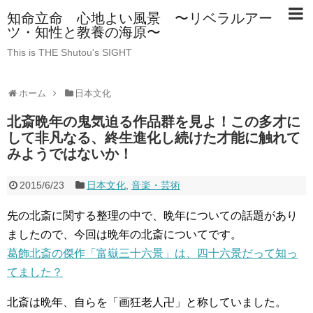
知命立命 心地よい風景 〜リベラルアー
ツ・知性と教養の海原〜
This is THE Shutou's SIGHT
ホーム
日本文化
北斎晩年の鬼気迫る作品群を見よ！この多才に
して非凡なる、終生進化し続けた才能に触れて
みようではないか！
2015/6/23
日本文化
,
音楽・芸術
先の北斎に関する整理の中で、晩年についての話題があり
ましたので、今回は晩年の北斎についてです。
葛飾北斎の傑作「富嶽三十六景」は、四十六景だって知っ
てました？
北斎は晩年、自らを「画狂老人卍」と称していました。