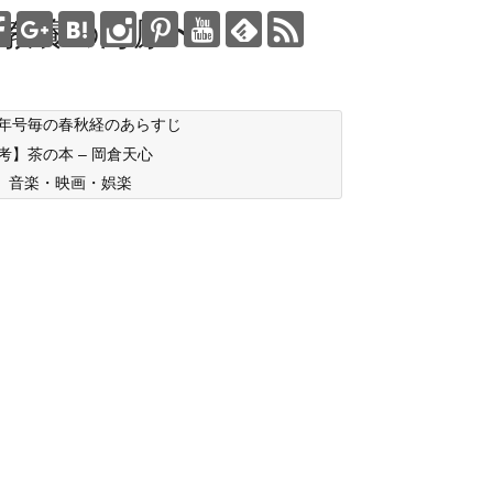
教養の海原〜
年号毎の春秋経のあらすじ
考】茶の本 – 岡倉天心
音楽・映画・娯楽