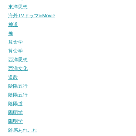
東洋思想
海外TVドラマ&Movie
神道
禅
算命学
算命学
西洋思想
西洋文化
道教
陰陽五行
陰陽五行
陰陽道
陽明学
陽明学
雑感あれこれ