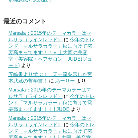
最近のコメント
Marsala：2015年のテーマカラーはマ
ルサラ（ワインレッド）
に
今年のトレ
ンド「マルサラカラー」秋に向けて需
要高まってます！！ « 上大岡の美容
室・美容院・ヘアサロン・JUDE(ジュ
ード)
より
五輪書より学ぶ！二天一流を示した宮
本武蔵の哲学書！
に
あーりー
より
Marsala：2015年のテーマカラーはマ
ルサラ（ワインレッド）
に
今年のトレ
ンド「マルサラカラー」秋に向けて需
要高まってます！！ | JUDE
より
Marsala：2015年のテーマカラーはマ
ルサラ（ワインレッド）
に
今年のトレ
ンド「マルサラカラー」秋に向けて需
要高まってます！！ | 上大岡 美容室