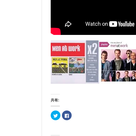
共有:
ク
F
リ
a
ッ
c
ク
e
し
b
て
o