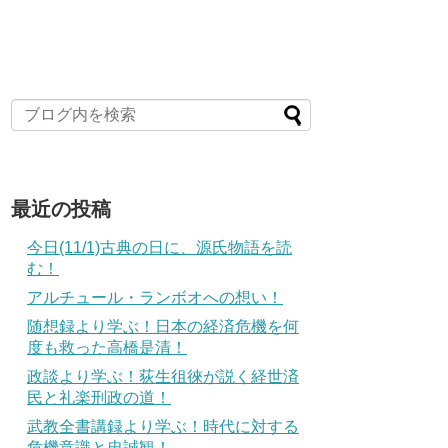
最近の投稿
今日(11/1)古典の日に、源氏物語を読
む！
アルチュール・ランボオへの想い！
随想録より学ぶ！日本の経済危機を何
度も救った高橋是清！
政談より学ぶ！荻生徂徠が説く経世済
民と礼楽刑政の道！
武教全書講録より学ぶ！時代に対する
危機意識と忠誠観！