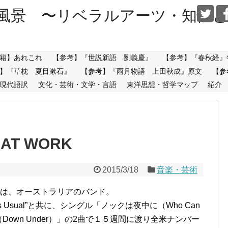
風景 〜リベラルアーツ・知性と
籍】あれこれ
【参考】『世説新語 劉義慶』
【参考】『春秋経』
】『草枕 夏目漱石』
【参考】『雨月物語 上田秋成』原文
【参
現代語訳
文化・芸術・文学・言語
東洋思想・哲学マップ
紹介
N AT WORK
2015/3/18
音楽・芸術
rk）は、オーストラリアのバンド。
As Usual”と共に、シングル「ノックは夜中に（Who Can
ー（Down Under）」の2曲で１５週間に渡り全米ナンバー