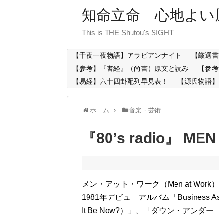
知命立命 心地よい
This is THE Shutou's SIGHT
【千夜一夜物語】アラビアンナイト
【厳選書
【参考】『書経』（尚書）原文と読み
【参考
【易経】六十四卦配列早見表！
【源氏物語】
ホーム
音楽・芸術
『80’s radio』 ME
メン・アット・ワーク（Men at Wo
1981年デビューアルバム「Business 
It Be Now?）」、「ダウン・アンダ