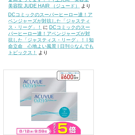
美容院 JUDE HAIR （ジュード）
より
DCコミックのスーパーヒーロー達！ア
ベンジャーズが対抗した「ジャスティ
ス・リーグ」！
に
DCコミックのスー
パーヒーロー達！アベンジャーズが対
抗した「ジャスティス・リーグ」！ | 知
命立命 心地よい風景 | 日刊☆なんでも
トピックス！
より