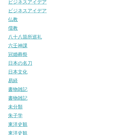
ビジネスアイデア
ビジネスアイデア
仏教
儒教
八十八箇所巡礼
六壬神課
冠婚葬祭
日本の名刀
日本文化
易経
書物雑記
書物雑記
未分類
朱子学
東洋史観
東洋史観