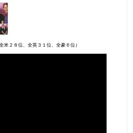
 Jive」（全米２８位、全英３１位、全豪６位）