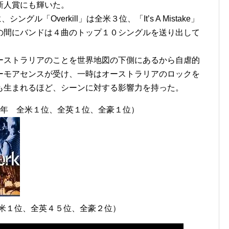
新人賞にも輝いた。
グル「Overkill」は全米３位、「It’s A Mistake」
の間にバンドは４曲のトップ１０シングルを送り出して
ーストラリアのことを世界地図の下側にあるから自虐的
ーモアセンスが受け、一時はオーストラリアのロックを
も生まれるほど、シーンに対する影響力を持った。
」（1982年 全米１位、全英１位、全豪１位）
?」（全米１位、全英４５位、全豪２位）