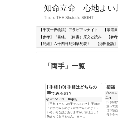
知命立命 心地よい
This is THE Shutou's SIGHT
【千夜一夜物語】アラビアンナイト
【厳選書
【参考】『書経』（尚書）原文と読み
【参考
【易経】六十四卦配列早見表！
【源氏物語】
「
両手
」
一覧
[ 手相 ] (0) 手相はどちらの
招福
手でみるの？
2014/
これ
2015/5/13
手相
招き猫は
【手相はどちらの手でみるの？】 手相は
渡って愛
「右手でみるのか？左手でみるのか？」
日本独自
いろいろな説がありますが、実は正しく
蚕を食べ
決まっておりません。 ヨー...