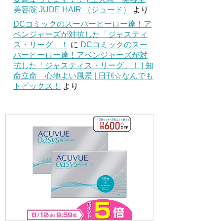
美容院 JUDE HAIR （ジュード）
より
DCコミックのスーパーヒーロー達！ア
ベンジャーズが対抗した「ジャスティ
ス・リーグ」！
に
DCコミックのスー
パーヒーロー達！アベンジャーズが対
抗した「ジャスティス・リーグ」！ | 知
命立命 心地よい風景 | 日刊☆なんでも
トピックス！
より