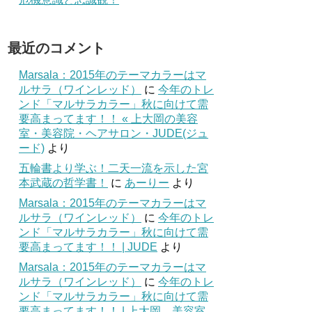
最近のコメント
Marsala：2015年のテーマカラーはマ
ルサラ（ワインレッド）
に
今年のトレ
ンド「マルサラカラー」秋に向けて需
要高まってます！！ « 上大岡の美容
室・美容院・ヘアサロン・JUDE(ジュ
ード)
より
五輪書より学ぶ！二天一流を示した宮
本武蔵の哲学書！
に
あーりー
より
Marsala：2015年のテーマカラーはマ
ルサラ（ワインレッド）
に
今年のトレ
ンド「マルサラカラー」秋に向けて需
要高まってます！！ | JUDE
より
Marsala：2015年のテーマカラーはマ
ルサラ（ワインレッド）
に
今年のトレ
ンド「マルサラカラー」秋に向けて需
要高まってます！！ | 上大岡 美容室