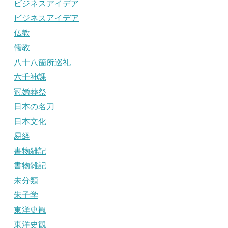
ビジネスアイデア
ビジネスアイデア
仏教
儒教
八十八箇所巡礼
六壬神課
冠婚葬祭
日本の名刀
日本文化
易経
書物雑記
書物雑記
未分類
朱子学
東洋史観
東洋史観