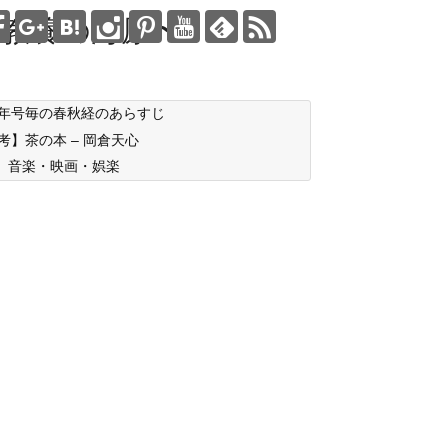
教養の海原〜
年号毎の春秋経のあらすじ
考】茶の本 – 岡倉天心
音楽・映画・娯楽