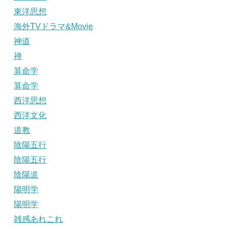
東洋思想
海外TVドラマ&Movie
神道
禅
算命学
算命学
西洋思想
西洋文化
道教
陰陽五行
陰陽五行
陰陽道
陽明学
陽明学
雑感あれこれ