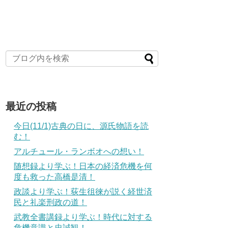
最近の投稿
今日(11/1)古典の日に、源氏物語を読
む！
アルチュール・ランボオへの想い！
随想録より学ぶ！日本の経済危機を何
度も救った高橋是清！
政談より学ぶ！荻生徂徠が説く経世済
民と礼楽刑政の道！
武教全書講録より学ぶ！時代に対する
危機意識と忠誠観！