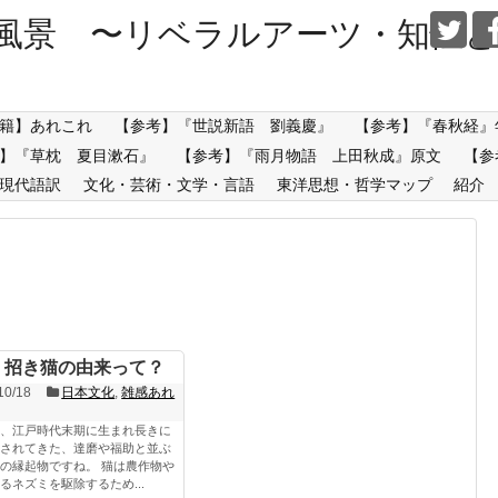
風景 〜リベラルアーツ・知性と
籍】あれこれ
【参考】『世説新語 劉義慶』
【参考】『春秋経』
】『草枕 夏目漱石』
【参考】『雨月物語 上田秋成』原文
【参
現代語訳
文化・芸術・文学・言語
東洋思想・哲学マップ
紹介
 招き猫の由来って？
10/18
日本文化
,
雑感あれ
、江戸時代末期に生まれ長きに
されてきた、達磨や福助と並ぶ
の縁起物ですね。 猫は農作物や
るネズミを駆除するため...