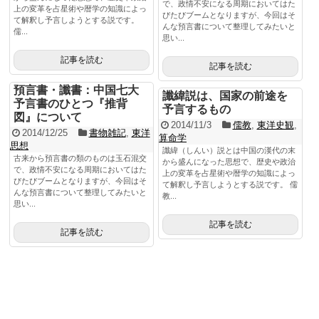
で、政情不安になる周期においてはた
上の変革を占星術や暦学の知識によっ
びたびブームとなりますが、今回はそ
て解釈し予言しようとする説です。
んな預言書について整理してみたいと
儒...
思い...
記事を読む
記事を読む
預言書・讖書：中国七大
讖緯説は、国家の前途を
予言書のひとつ『推背
予言するもの
図』について
2014/11/3
儒教
,
東洋史観
,
2014/12/25
書物雑記
,
東洋
算命学
思想
讖緯（しんい）説とは中国の漢代の末
古来から預言書の類のものは玉石混交
から盛んになった思想で、歴史や政治
で、政情不安になる周期においてはた
上の変革を占星術や暦学の知識によっ
びたびブームとなりますが、今回はそ
て解釈し予言しようとする説です。 儒
んな預言書について整理してみたいと
教...
思い...
記事を読む
記事を読む