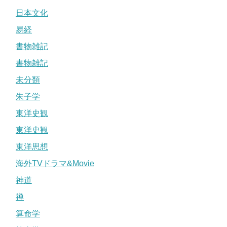
日本文化
易経
書物雑記
書物雑記
未分類
朱子学
東洋史観
東洋史観
東洋思想
海外TVドラマ&Movie
神道
禅
算命学