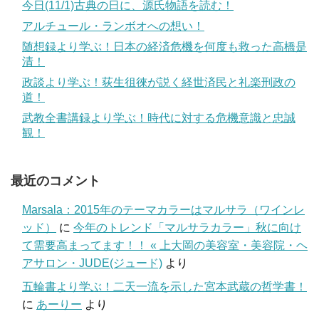
今日(11/1)古典の日に、源氏物語を読む！
アルチュール・ランボオへの想い！
随想録より学ぶ！日本の経済危機を何度も救った高橋是
清！
政談より学ぶ！荻生徂徠が説く経世済民と礼楽刑政の
道！
武教全書講録より学ぶ！時代に対する危機意識と忠誠
観！
最近のコメント
Marsala：2015年のテーマカラーはマルサラ（ワインレ
ッド）
に
今年のトレンド「マルサラカラー」秋に向け
て需要高まってます！！ « 上大岡の美容室・美容院・ヘ
アサロン・JUDE(ジュード)
より
五輪書より学ぶ！二天一流を示した宮本武蔵の哲学書！
に
あーりー
より