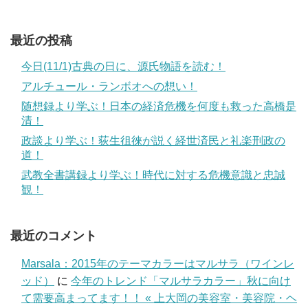
最近の投稿
今日(11/1)古典の日に、源氏物語を読む！
アルチュール・ランボオへの想い！
随想録より学ぶ！日本の経済危機を何度も救った高橋是
清！
政談より学ぶ！荻生徂徠が説く経世済民と礼楽刑政の
道！
武教全書講録より学ぶ！時代に対する危機意識と忠誠
観！
最近のコメント
Marsala：2015年のテーマカラーはマルサラ（ワインレ
ッド）
に
今年のトレンド「マルサラカラー」秋に向け
て需要高まってます！！ « 上大岡の美容室・美容院・ヘ