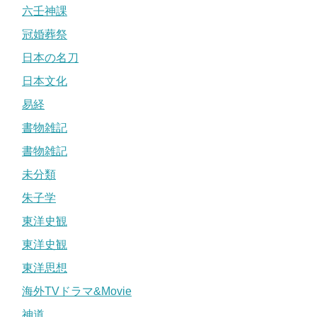
六壬神課
冠婚葬祭
日本の名刀
日本文化
易経
書物雑記
書物雑記
未分類
朱子学
東洋史観
東洋史観
東洋思想
海外TVドラマ&Movie
神道