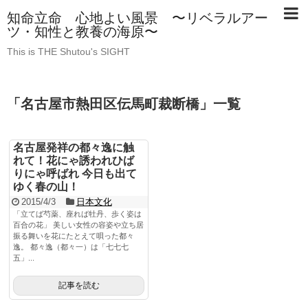
知命立命 心地よい風景 〜リベラルアー
ツ・知性と教養の海原〜
This is THE Shutou's SIGHT
「
名古屋市熱田区伝馬町裁断橋
」
一覧
名古屋発祥の都々逸に触
れて！花にゃ誘われひば
りにゃ呼ばれ 今日も出て
ゆく春の山！
2015/4/3
日本文化
「立てば芍薬、座れば牡丹、歩く姿は
百合の花」 美しい女性の容姿や立ち居
振る舞いを花にたとえて唄った都々
逸。 都々逸（都々一）は「七七七
五」...
記事を読む