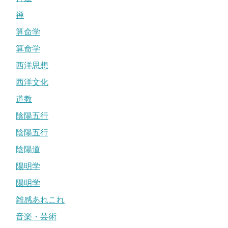
禅
算命学
算命学
西洋思想
西洋文化
道教
陰陽五行
陰陽五行
陰陽道
陽明学
陽明学
雑感あれこれ
音楽・芸術