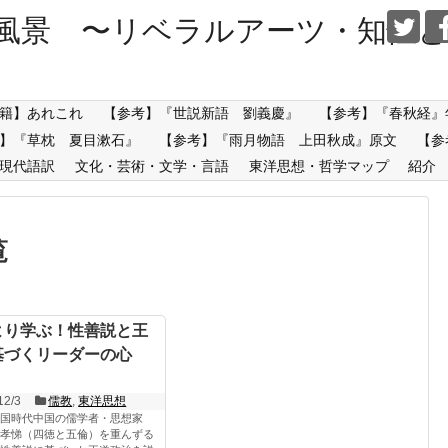
風景 〜リベラルアーツ・知性と
籍】あれこれ
【参考】『世説新語 劉義慶』
【参考】『春秋経』
】『草枕 夏目漱石』
【参考】『雨月物語 上田秋成』原文
【参
現代語訳
文化・芸術・文学・言語
東洋思想・哲学マップ
紹介
覧
より学ぶ！性善説と王
基づくリーダーの心
12/3
儒教
,
東洋思想
国時代中国の儒学者・思想家
孝悌（四徳と五倫）を重んずる