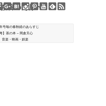
教養の海原〜
年号毎の春秋経のあらすじ
考】茶の本 – 岡倉天心
音楽・映画・娯楽