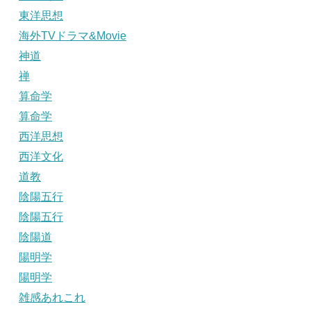
東洋思想
海外TVドラマ&Movie
神道
禅
算命学
算命学
西洋思想
西洋文化
道教
陰陽五行
陰陽五行
陰陽道
陽明学
陽明学
雑感あれこれ