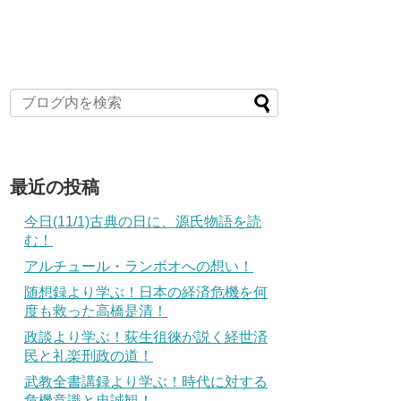
最近の投稿
今日(11/1)古典の日に、源氏物語を読
む！
アルチュール・ランボオへの想い！
随想録より学ぶ！日本の経済危機を何
度も救った高橋是清！
政談より学ぶ！荻生徂徠が説く経世済
民と礼楽刑政の道！
武教全書講録より学ぶ！時代に対する
危機意識と忠誠観！