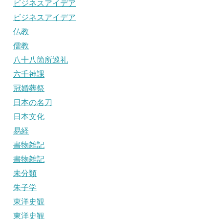
ビジネスアイデア
ビジネスアイデア
仏教
儒教
八十八箇所巡礼
六壬神課
冠婚葬祭
日本の名刀
日本文化
易経
書物雑記
書物雑記
未分類
朱子学
東洋史観
東洋史観