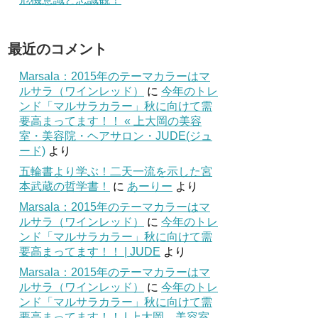
最近のコメント
Marsala：2015年のテーマカラーはマ
ルサラ（ワインレッド）
に
今年のトレ
ンド「マルサラカラー」秋に向けて需
要高まってます！！ « 上大岡の美容
室・美容院・ヘアサロン・JUDE(ジュ
ード)
より
五輪書より学ぶ！二天一流を示した宮
本武蔵の哲学書！
に
あーりー
より
Marsala：2015年のテーマカラーはマ
ルサラ（ワインレッド）
に
今年のトレ
ンド「マルサラカラー」秋に向けて需
要高まってます！！ | JUDE
より
Marsala：2015年のテーマカラーはマ
ルサラ（ワインレッド）
に
今年のトレ
ンド「マルサラカラー」秋に向けて需
要高まってます！！ | 上大岡 美容室