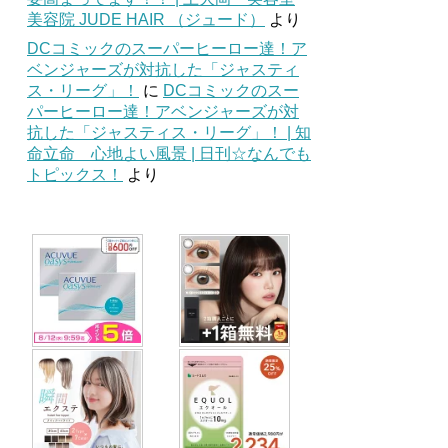
美容院 JUDE HAIR （ジュード）
より
DCコミックのスーパーヒーロー達！ア
ベンジャーズが対抗した「ジャスティ
ス・リーグ」！
に
DCコミックのスー
パーヒーロー達！アベンジャーズが対
抗した「ジャスティス・リーグ」！ | 知
命立命 心地よい風景 | 日刊☆なんでも
トピックス！
より