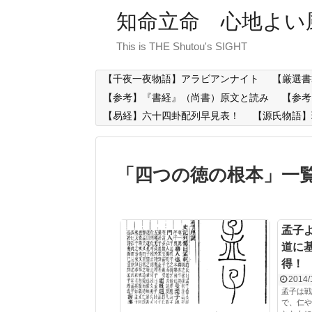
知命立命 心地よい
This is THE Shutou's SIGHT
【千夜一夜物語】アラビアンナイト
【厳選書
【参考】『書経』（尚書）原文と読み
【参考
【易経】六十四卦配列早見表！
【源氏物語】
「
四つの徳の根本
」
一
孟子
道に
得！
2014/
孟子は戦
で、仁や