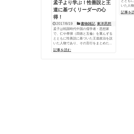
とともに
孟子より学ぶ！性善説と王
いた人物
道に基づくリーダーの心
記事を
得！
2017/8/19
書物雑記
,
東洋思想
孟子は戦国時代中国の儒学者・思想家
で、仁や孝悌（四徳と五倫）を重んずる
とともに性善説に基づいた王道政治を説
いた人物であり、その言行をまとめた...
記事を読む