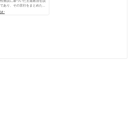
性善説に基づいた王道政治を説
であり、その言行をまとめた...
読む