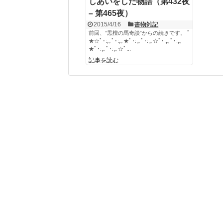
しあいをした物語（第432夜
– 第465夜）
2015/4/16
書物雑記
前回、”黒檀の馬奇談”からの続きです。 ﾟ
★☆ﾟ･:,｡ﾟ･:,｡★ﾟ･:,｡ﾟ･:,｡☆ﾟ･:,｡ﾟ･:,｡
★ﾟ･:,｡ﾟ･:,｡☆ﾟ...
記事を読む