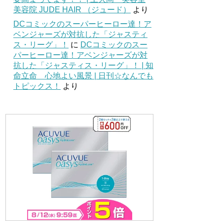
美容院 JUDE HAIR （ジュード）
より
DCコミックのスーパーヒーロー達！ア
ベンジャーズが対抗した「ジャスティ
ス・リーグ」！
に
DCコミックのスー
パーヒーロー達！アベンジャーズが対
抗した「ジャスティス・リーグ」！ | 知
命立命 心地よい風景 | 日刊☆なんでも
トピックス！
より