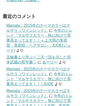
最近のコメント
Marsala：2015年のテーマカラーはマ
ルサラ（ワインレッド）
に
今年のトレ
ンド「マルサラカラー」秋に向けて需
要高まってます！！ « 上大岡の美容
室・美容院・ヘアサロン・JUDE(ジュ
ード)
より
五輪書より学ぶ！二天一流を示した宮
本武蔵の哲学書！
に
あーりー
より
Marsala：2015年のテーマカラーはマ
ルサラ（ワインレッド）
に
今年のトレ
ンド「マルサラカラー」秋に向けて需
要高まってます！！ | JUDE
より
Marsala：2015年のテーマカラーはマ
ルサラ（ワインレッド）
に
今年のトレ
ンド「マルサラカラー」秋に向けて需
要高まってます！！ | 上大岡 美容室