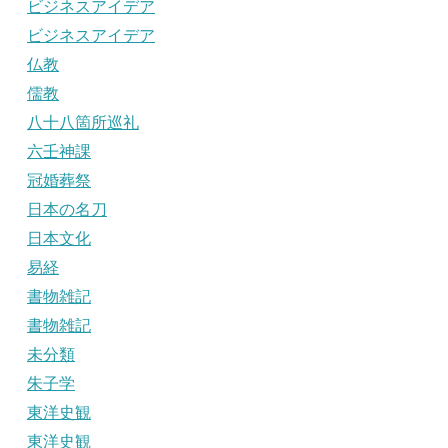
ビジネスアイデア
ビジネスアイデア
仏教
儒教
八十八箇所巡礼
六壬神課
冠婚葬祭
日本の名刀
日本文化
易経
書物雑記
書物雑記
未分類
朱子学
東洋史観
東洋史観