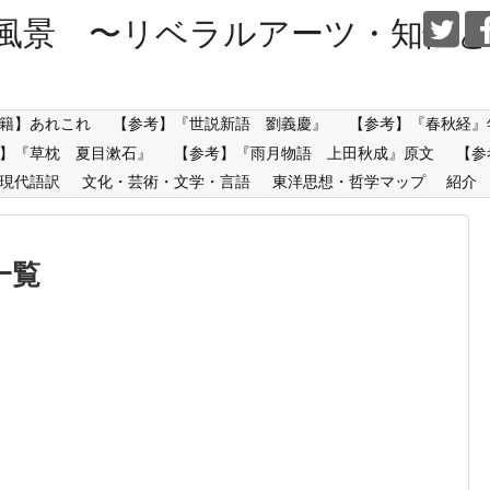
風景 〜リベラルアーツ・知性と
籍】あれこれ
【参考】『世説新語 劉義慶』
【参考】『春秋経』
】『草枕 夏目漱石』
【参考】『雨月物語 上田秋成』原文
【参
現代語訳
文化・芸術・文学・言語
東洋思想・哲学マップ
紹介
一覧