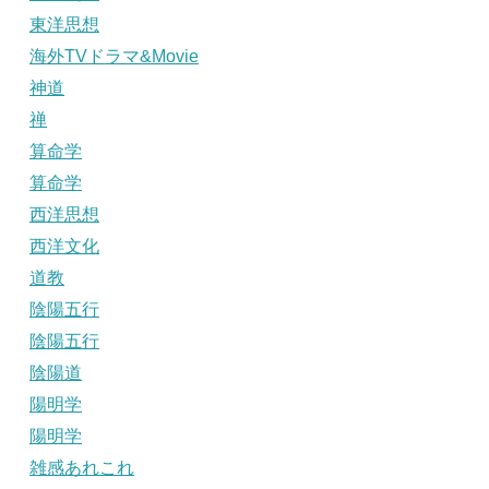
東洋思想
海外TVドラマ&Movie
神道
禅
算命学
算命学
西洋思想
西洋文化
道教
陰陽五行
陰陽五行
陰陽道
陽明学
陽明学
雑感あれこれ