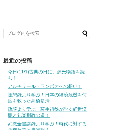
最近の投稿
今日(11/1)古典の日に、源氏物語を読
む！
アルチュール・ランボオへの想い！
随想録より学ぶ！日本の経済危機を何
度も救った高橋是清！
政談より学ぶ！荻生徂徠が説く経世済
民と礼楽刑政の道！
武教全書講録より学ぶ！時代に対する
危機意識と忠誠観！