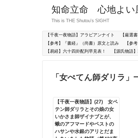
知命立命 心地よい
This is THE Shutou's SIGHT
【千夜一夜物語】アラビアンナイト
【厳選書
【参考】『書経』（尚書）原文と読み
【参考
【易経】六十四卦配列早見表！
【源氏物語】
「
女ぺてん師ダリラ
」
【千夜一夜物語】(27) 女ペ
テン師ダリラとその娘の女
いかさま師ザイナブとが、
蛾のアフマードやペストの
ハサンや水銀のアリとだま