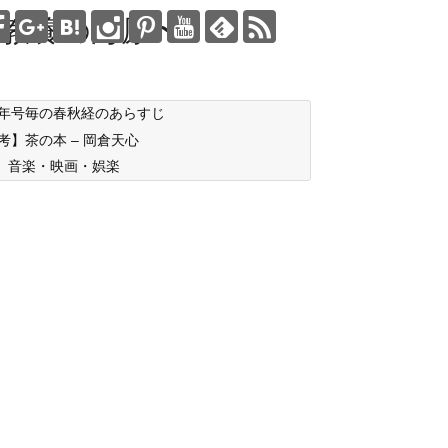
教養の海原〜
年号毎の春秋経のあらすじ
考】茶の本 – 岡倉天心
音楽・映画・娯楽