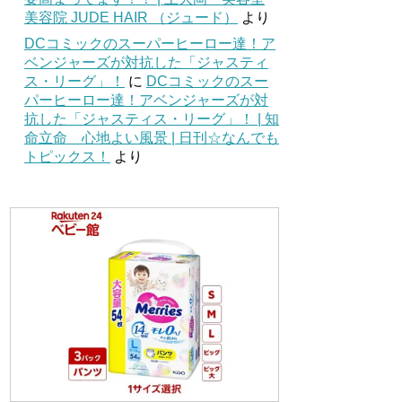
美容院 JUDE HAIR （ジュード）
より
DCコミックのスーパーヒーロー達！ア
ベンジャーズが対抗した「ジャスティ
ス・リーグ」！
に
DCコミックのスー
パーヒーロー達！アベンジャーズが対
抗した「ジャスティス・リーグ」！ | 知
命立命 心地よい風景 | 日刊☆なんでも
トピックス！
より