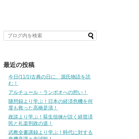
最近の投稿
今日(11/1)古典の日に、源氏物語を読
む！
アルチュール・ランボオへの想い！
随想録より学ぶ！日本の経済危機を何
度も救った高橋是清！
政談より学ぶ！荻生徂徠が説く経世済
民と礼楽刑政の道！
武教全書講録より学ぶ！時代に対する
危機意識と忠誠観！