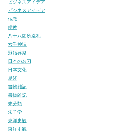
ビジネスアイデア
ビジネスアイデア
仏教
儒教
八十八箇所巡礼
六壬神課
冠婚葬祭
日本の名刀
日本文化
易経
書物雑記
書物雑記
未分類
朱子学
東洋史観
東洋史観