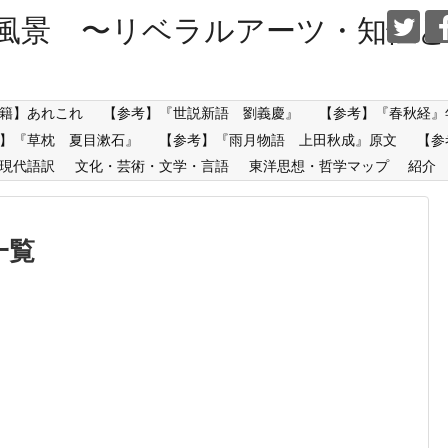
風景 〜リベラルアーツ・知性と
籍】あれこれ
【参考】『世説新語 劉義慶』
【参考】『春秋経』
】『草枕 夏目漱石』
【参考】『雨月物語 上田秋成』原文
【参
現代語訳
文化・芸術・文学・言語
東洋思想・哲学マップ
紹介
一覧