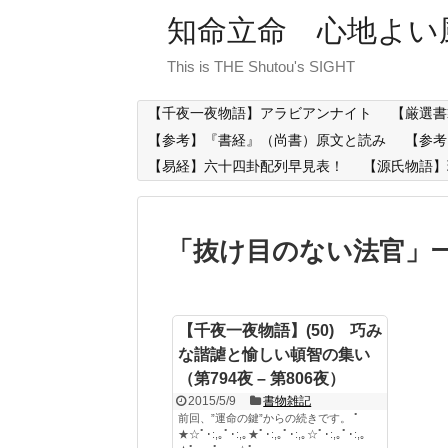
知命立命 心地よい
This is THE Shutou's SIGHT
【千夜一夜物語】アラビアンナイト
【厳選書
【参考】『書経』（尚書）原文と読み
【参考
【易経】六十四卦配列早見表！
【源氏物語】
「
抜け目のない法官
」
【千夜一夜物語】(50) 巧み
な諧謔と愉しい頓智の集い
（第794夜 – 第806夜）
2015/5/9
書物雑記
前回、”運命の鍵”からの続きです。 ﾟ
★☆ﾟ･:,｡ﾟ･:,｡★ﾟ･:,｡ﾟ･:,｡☆ﾟ･:,｡ﾟ･:,｡