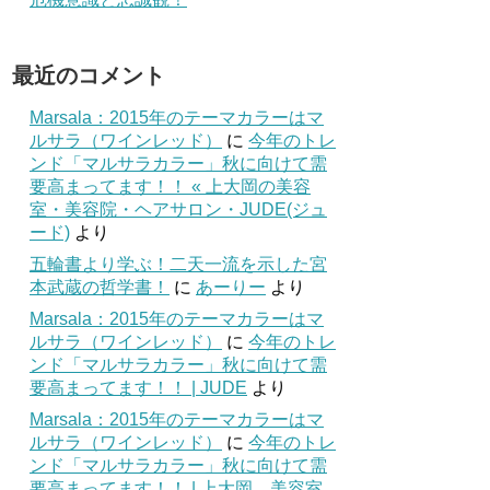
最近のコメント
Marsala：2015年のテーマカラーはマ
ルサラ（ワインレッド）
に
今年のトレ
ンド「マルサラカラー」秋に向けて需
要高まってます！！ « 上大岡の美容
室・美容院・ヘアサロン・JUDE(ジュ
ード)
より
五輪書より学ぶ！二天一流を示した宮
本武蔵の哲学書！
に
あーりー
より
Marsala：2015年のテーマカラーはマ
ルサラ（ワインレッド）
に
今年のトレ
ンド「マルサラカラー」秋に向けて需
要高まってます！！ | JUDE
より
Marsala：2015年のテーマカラーはマ
ルサラ（ワインレッド）
に
今年のトレ
ンド「マルサラカラー」秋に向けて需
要高まってます！！ | 上大岡 美容室