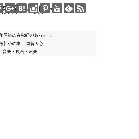
教養の海原〜
年号毎の春秋経のあらすじ
考】茶の本 – 岡倉天心
音楽・映画・娯楽