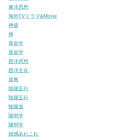
東洋思想
海外TVドラマ&Movie
神道
禅
算命学
算命学
西洋思想
西洋文化
道教
陰陽五行
陰陽五行
陰陽道
陽明学
陽明学
雑感あれこれ