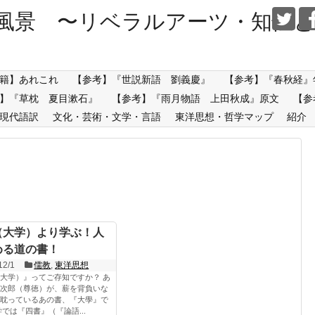
風景 〜リベラルアーツ・知性と
籍】あれこれ
【参考】『世説新語 劉義慶』
【参考】『春秋経』
】『草枕 夏目漱石』
【参考】『雨月物語 上田秋成』原文
【参
現代語訳
文化・芸術・文学・言語
東洋思想・哲学マップ
紹介
（大学）より学ぶ！人
める道の書！
12/1
儒教
,
東洋思想
大学）』ってご存知ですか？ あ
次郎（尊徳）が、薪を背負いな
耽っているあの書、『大學』で
学では『四書』（『論語...