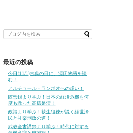
最近の投稿
今日(11/1)古典の日に、源氏物語を読
む！
アルチュール・ランボオへの想い！
随想録より学ぶ！日本の経済危機を何
度も救った高橋是清！
政談より学ぶ！荻生徂徠が説く経世済
民と礼楽刑政の道！
武教全書講録より学ぶ！時代に対する
危機意識と忠誠観！