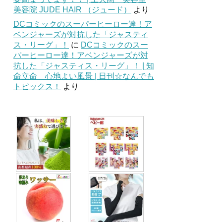
美容院 JUDE HAIR （ジュード）
より
DCコミックのスーパーヒーロー達！ア
ベンジャーズが対抗した「ジャスティ
ス・リーグ」！
に
DCコミックのスー
パーヒーロー達！アベンジャーズが対
抗した「ジャスティス・リーグ」！ | 知
命立命 心地よい風景 | 日刊☆なんでも
トピックス！
より