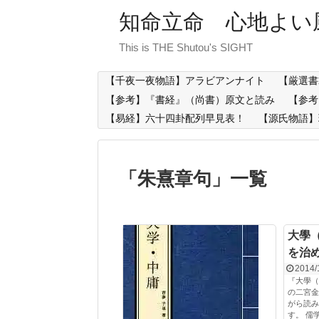
知命立命 心地よい
This is THE Shutou's SIGHT
【千夜一夜物語】アラビアンナイト
【厳選書
【参考】『書経』（尚書）原文と読み
【参考
【易経】六十四卦配列早見表！
【源氏物語】
「
朱熹章句
」
一覧
大學
を治
2014/
『大學（
の二宮金
がら読み
す。 儒