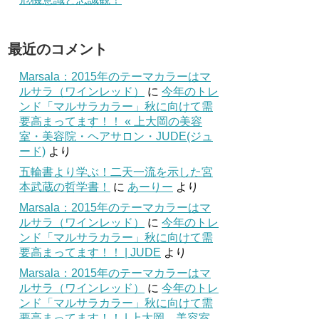
最近のコメント
Marsala：2015年のテーマカラーはマ
ルサラ（ワインレッド）
に
今年のトレ
ンド「マルサラカラー」秋に向けて需
要高まってます！！ « 上大岡の美容
室・美容院・ヘアサロン・JUDE(ジュ
ード)
より
五輪書より学ぶ！二天一流を示した宮
本武蔵の哲学書！
に
あーりー
より
Marsala：2015年のテーマカラーはマ
ルサラ（ワインレッド）
に
今年のトレ
ンド「マルサラカラー」秋に向けて需
要高まってます！！ | JUDE
より
Marsala：2015年のテーマカラーはマ
ルサラ（ワインレッド）
に
今年のトレ
ンド「マルサラカラー」秋に向けて需
要高まってます！！ | 上大岡 美容室