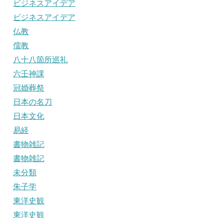
ビジネスアイデア
ビジネスアイデア
仏教
儒教
八十八箇所巡礼
六壬神課
冠婚葬祭
日本の名刀
日本文化
易経
書物雑記
書物雑記
未分類
朱子学
東洋史観
東洋史観