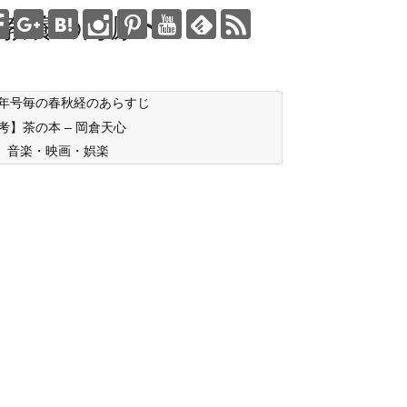
教養の海原〜
年号毎の春秋経のあらすじ
考】茶の本 – 岡倉天心
音楽・映画・娯楽