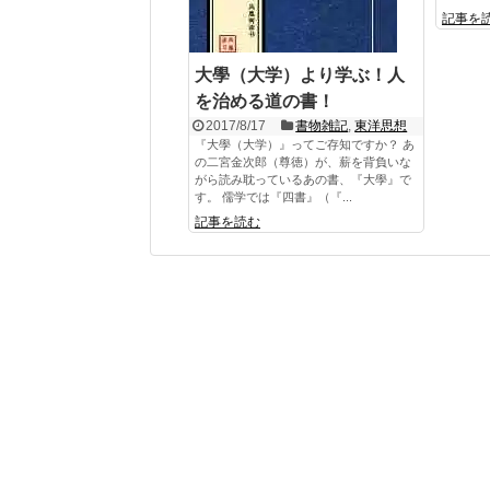
記事を
大學（大学）より学ぶ！人
を治める道の書！
2017/8/17
書物雑記
,
東洋思想
『大學（大学）』ってご存知ですか？ あ
の二宮金次郎（尊徳）が、薪を背負いな
がら読み耽っているあの書、『大學』で
す。 儒学では『四書』（『...
記事を読む