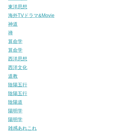
東洋思想
海外TVドラマ&Movie
神道
禅
算命学
算命学
西洋思想
西洋文化
道教
陰陽五行
陰陽五行
陰陽道
陽明学
陽明学
雑感あれこれ