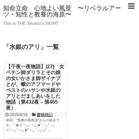
知命立命 心地よい風景 〜リベラルアー
ツ・知性と教養の海原〜
This is THE Shutou's SIGHT
「
水銀のアリ
」
一覧
【千夜一夜物語】(27) 女
ペテン師ダリラとその娘
の女いかさま師ザイナブ
とが、蛾のアフマードや
ペストのハサンや水銀の
アリとだましあいをした
物語（第432夜 – 第465
夜）
2015/4/16
書物雑記
前回、”黒檀の馬奇談”からの続きで
す。 ﾟ★☆ﾟ･:,｡ﾟ･:,｡★ﾟ･:,｡ﾟ･:,｡
☆ﾟ･:,｡ﾟ･:,｡★ﾟ･:,｡ﾟ･:,｡☆ﾟ...