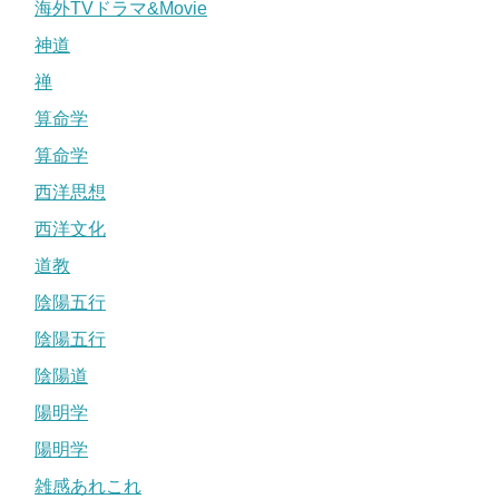
海外TVドラマ&Movie
神道
禅
算命学
算命学
西洋思想
西洋文化
道教
陰陽五行
陰陽五行
陰陽道
陽明学
陽明学
雑感あれこれ