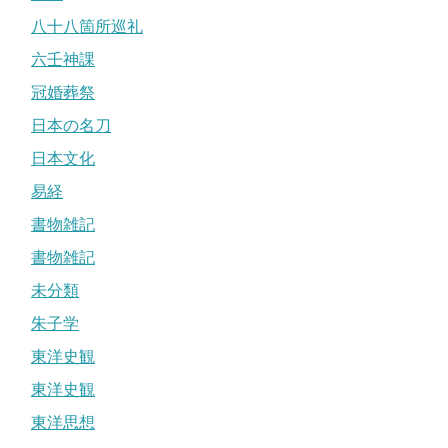
八十八箇所巡礼
六壬神課
冠婚葬祭
日本の名刀
日本文化
易経
書物雑記
書物雑記
未分類
朱子学
東洋史観
東洋史観
東洋思想