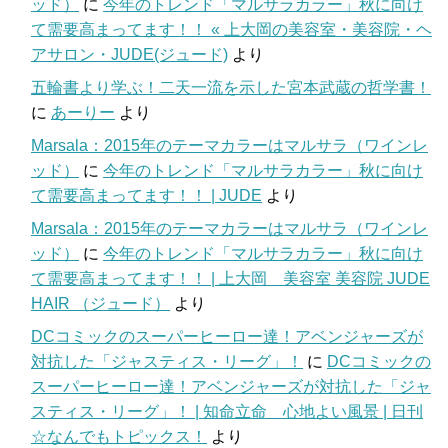
ッド）
に
今年のトレンド「マルサラカラー」秋に向け
て需要高まってます！！ « 上大岡の美容室・美容院・ヘ
アサロン・JUDE(ジュード)
より
五輪書より学ぶ！二天一流を示した宮本武蔵の哲学書！
に
あーりー
より
Marsala：2015年のテーマカラーはマルサラ（ワインレ
ッド）
に
今年のトレンド「マルサラカラー」秋に向け
て需要高まってます！！ | JUDE
より
Marsala：2015年のテーマカラーはマルサラ（ワインレ
ッド）
に
今年のトレンド「マルサラカラー」秋に向け
て需要高まってます！！ | 上大岡 美容室 美容院 JUDE
HAIR （ジュード）
より
DCコミックのスーパーヒーロー達！アベンジャーズが
対抗した「ジャスティス・リーグ」！
に
DCコミックの
スーパーヒーロー達！アベンジャーズが対抗した「ジャ
スティス・リーグ」！ | 知命立命 心地よい風景 | 日刊
☆なんでもトピックス！
より