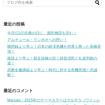
最近の投稿
今日(11/1)古典の日に、源氏物語を読む！
アルチュール・ランボオへの想い！
随想録より学ぶ！日本の経済危機を何度も救った高橋是
清！
政談より学ぶ！荻生徂徠が説く経世済民と礼楽刑政の
道！
武教全書講録より学ぶ！時代に対する危機意識と忠誠
観！
最近のコメント
Marsala：2015年のテーマカラーはマルサラ（ワインレ