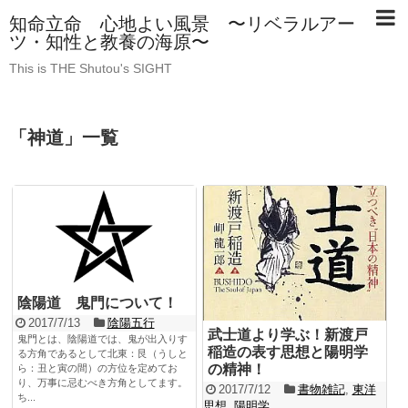
知命立命 心地よい風景 〜リベラルアー
ツ・知性と教養の海原〜
This is THE Shutou's SIGHT
「
神道
」
一覧
陰陽道 鬼門について！
2017/7/13
陰陽五行
武士道より学ぶ！新渡戸
鬼門とは、陰陽道では、鬼が出入りす
稲造の表す思想と陽明学
る方角であるとして北東：艮（うしと
の精神！
ら：丑と寅の間）の方位を定めてお
り、万事に忌むべき方角としてます。
2017/7/12
書物雑記
,
東洋
ち...
思想
,
陽明学