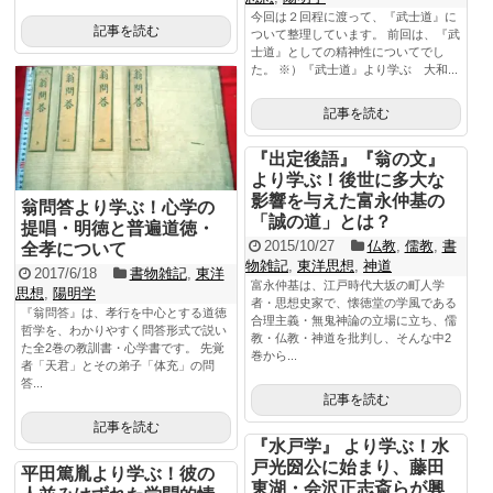
今回は２回程に渡って、『武士道』に
記事を読む
ついて整理しています。 前回は、『武
士道』としての精神性についてでし
た。 ※）『武士道』より学ぶ 大和...
記事を読む
『出定後語』『翁の文』
より学ぶ！後世に多大な
影響を与えた富永仲基の
翁問答より学ぶ！心学の
「誠の道」とは？
提唱・明徳と普遍道徳・
2015/10/27
仏教
,
儒教
,
書
全孝について
物雑記
,
東洋思想
,
神道
2017/6/18
書物雑記
,
東洋
富永仲基は、江戸時代大坂の町人学
思想
,
陽明学
者・思想史家で、懐徳堂の学風である
『翁問答』は、孝行を中心とする道徳
合理主義・無鬼神論の立場に立ち、儒
哲学を、わかりやすく問答形式で説い
教・仏教・神道を批判し、そんな中2
た全2巻の教訓書・心学書です。 先覚
巻から...
者「天君」とその弟子「体充」の問
答...
記事を読む
記事を読む
『水戸学』 より学ぶ！水
戸光圀公に始まり、藤田
平田篤胤より学ぶ！彼の
東湖・会沢正志斎らが興