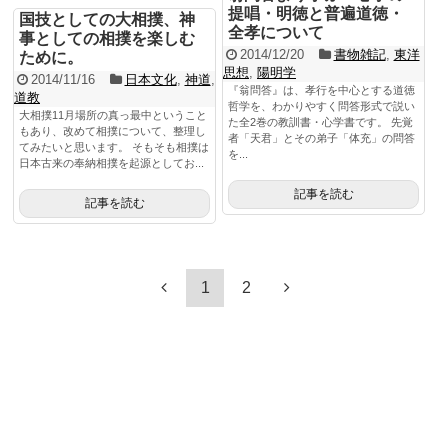
提唱・明徳と普遍道徳・
国技としての大相撲、神
全孝について
事としての相撲を楽しむ
2014/12/20
書物雑記
,
東洋
ために。
思想
,
陽明学
2014/11/16
日本文化
,
神道
,
『翁問答』は、孝行を中心とする道徳
道教
哲学を、わかりやすく問答形式で説い
大相撲11月場所の真っ最中ということ
た全2巻の教訓書・心学書です。 先覚
もあり、改めて相撲について、整理し
者「天君」とその弟子「体充」の問答
てみたいと思います。 そもそも相撲は
を...
日本古来の奉納相撲を起源としてお...
記事を読む
記事を読む
1
2