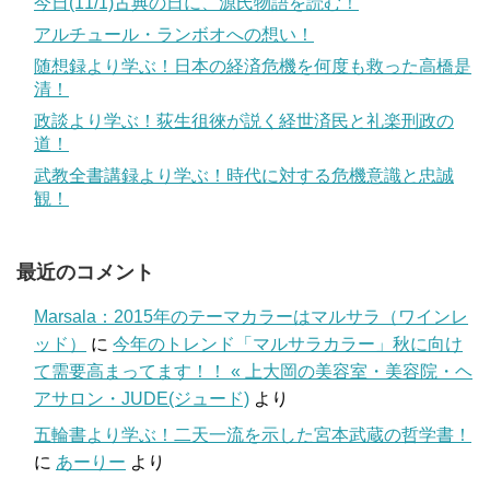
今日(11/1)古典の日に、源氏物語を読む！
アルチュール・ランボオへの想い！
随想録より学ぶ！日本の経済危機を何度も救った高橋是
清！
政談より学ぶ！荻生徂徠が説く経世済民と礼楽刑政の
道！
武教全書講録より学ぶ！時代に対する危機意識と忠誠
観！
最近のコメント
Marsala：2015年のテーマカラーはマルサラ（ワインレ
ッド）
に
今年のトレンド「マルサラカラー」秋に向け
て需要高まってます！！ « 上大岡の美容室・美容院・ヘ
アサロン・JUDE(ジュード)
より
五輪書より学ぶ！二天一流を示した宮本武蔵の哲学書！
に
あーりー
より