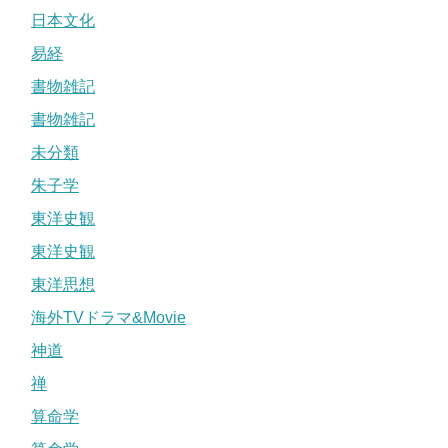
日本文化
易経
書物雑記
書物雑記
未分類
朱子学
東洋史観
東洋史観
東洋思想
海外TVドラマ&Movie
神道
禅
算命学