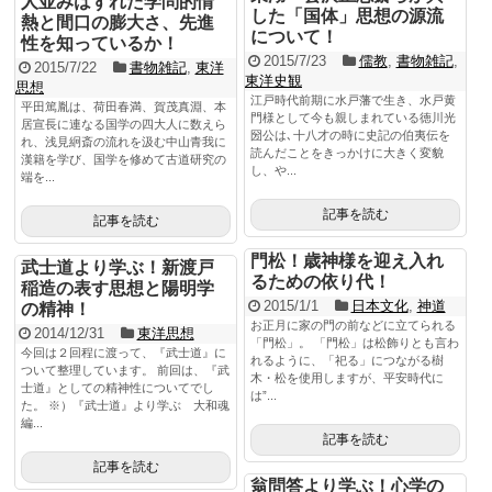
人並みはずれた学問的情
した「国体」思想の源流
熱と間口の膨大さ、先進
について！
性を知っているか！
2015/7/23
儒教
,
書物雑記
,
2015/7/22
書物雑記
,
東洋
東洋史観
思想
江戸時代前期に水戸藩で生き、水戸黄
平田篤胤は、荷田春満、賀茂真淵、本
門様として今も親しまれている徳川光
居宣長に連なる国学の四大人に数えら
圀公は､十八才の時に史記の伯夷伝を
れ、浅見絅斎の流れを汲む中山青我に
読んだことをきっかけに大きく変貌
漢籍を学び、国学を修めて古道研究の
し、や...
端を...
記事を読む
記事を読む
門松！歳神様を迎え入れ
武士道より学ぶ！新渡戸
るための依り代！
稲造の表す思想と陽明学
2015/1/1
日本文化
,
神道
の精神！
お正月に家の門の前などに立てられる
2014/12/31
東洋思想
「門松」。 「門松」は松飾りとも言わ
今回は２回程に渡って、『武士道』に
れるように、「祀る」につながる樹
ついて整理しています。 前回は、『武
木・松を使用しますが、平安時代に
士道』としての精神性についてでし
は”...
た。 ※）『武士道』より学ぶ 大和魂
編...
記事を読む
記事を読む
翁問答より学ぶ！心学の