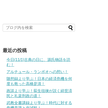
最近の投稿
今日(11/1)古典の日に、源氏物語を読
む！
アルチュール・ランボオへの想い！
随想録より学ぶ！日本の経済危機を何
度も救った高橋是清！
政談より学ぶ！荻生徂徠が説く経世済
民と礼楽刑政の道！
武教全書講録より学ぶ！時代に対する
危機意識と忠誠観！