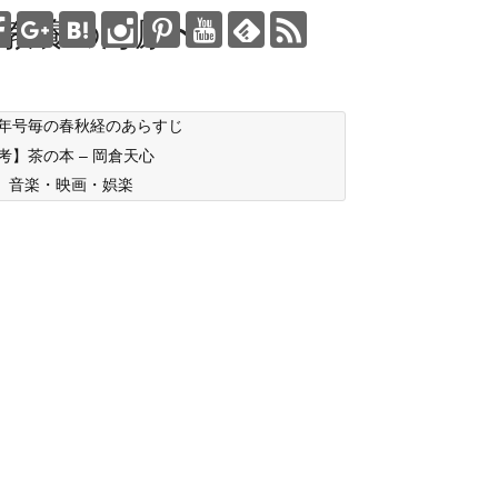
教養の海原〜
年号毎の春秋経のあらすじ
考】茶の本 – 岡倉天心
音楽・映画・娯楽