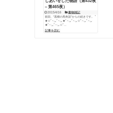
しあいをした物語（第432夜
– 第465夜）
2015/4/16
書物雑記
前回、”黒檀の馬奇談”からの続きです。 ﾟ
★☆ﾟ･:,｡ﾟ･:,｡★ﾟ･:,｡ﾟ･:,｡☆ﾟ･:,｡ﾟ･:,｡
★ﾟ･:,｡ﾟ･:,｡☆ﾟ...
記事を読む