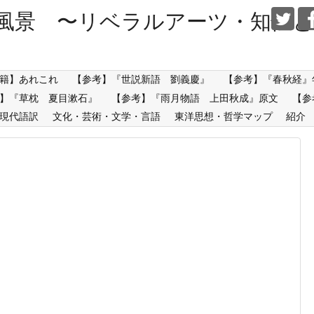
風景 〜リベラルアーツ・知性と
籍】あれこれ
【参考】『世説新語 劉義慶』
【参考】『春秋経』
】『草枕 夏目漱石』
【参考】『雨月物語 上田秋成』原文
【参
現代語訳
文化・芸術・文学・言語
東洋思想・哲学マップ
紹介