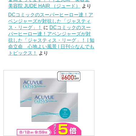
美容院 JUDE HAIR （ジュード）
より
DCコミックのスーパーヒーロー達！ア
ベンジャーズが対抗した「ジャスティ
ス・リーグ」！
に
DCコミックのスー
パーヒーロー達！アベンジャーズが対
抗した「ジャスティス・リーグ」！ | 知
命立命 心地よい風景 | 日刊☆なんでも
トピックス！
より