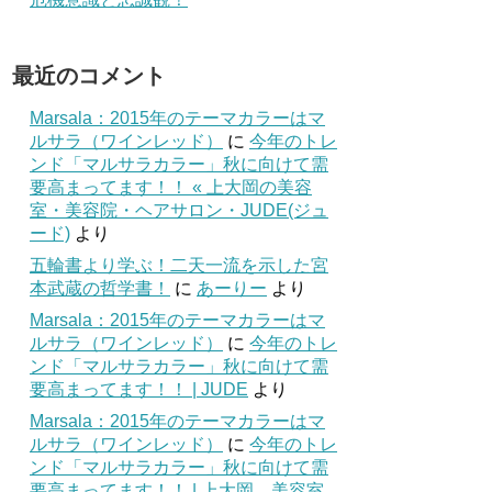
最近のコメント
Marsala：2015年のテーマカラーはマ
ルサラ（ワインレッド）
に
今年のトレ
ンド「マルサラカラー」秋に向けて需
要高まってます！！ « 上大岡の美容
室・美容院・ヘアサロン・JUDE(ジュ
ード)
より
五輪書より学ぶ！二天一流を示した宮
本武蔵の哲学書！
に
あーりー
より
Marsala：2015年のテーマカラーはマ
ルサラ（ワインレッド）
に
今年のトレ
ンド「マルサラカラー」秋に向けて需
要高まってます！！ | JUDE
より
Marsala：2015年のテーマカラーはマ
ルサラ（ワインレッド）
に
今年のトレ
ンド「マルサラカラー」秋に向けて需
要高まってます！！ | 上大岡 美容室