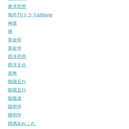
東洋思想
海外TVドラマ&Movie
神道
禅
算命学
算命学
西洋思想
西洋文化
道教
陰陽五行
陰陽五行
陰陽道
陽明学
陽明学
雑感あれこれ