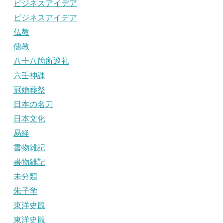
ビジネスアイデア
ビジネスアイデア
仏教
儒教
八十八箇所巡礼
六壬神課
冠婚葬祭
日本の名刀
日本文化
易経
書物雑記
書物雑記
未分類
朱子学
東洋史観
東洋史観