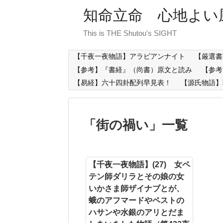
知命立命 心地よい
This is THE Shutou's SIGHT
【千夜一夜物語】アラビアンナイト
【厳選書
【参考】『書経』（尚書）原文と読み
【参考
【易経】六十四卦配列早見表！
【源氏物語】
「
街の禍い
」
一覧
【千夜一夜物語】(27) 女ペ
テン師ダリラとその娘の女
いかさま師ザイナブとが、
蛾のアフマードやペストの
ハサンや水銀のアリとだま