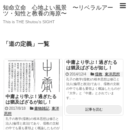
知命立命 心地よい風景 〜リベラルアー
ツ・知性と教養の海原〜
This is THE Shutou's SIGHT
「
道の定義
」
一覧
中庸より学ぶ！過ぎたる
は猶及ばざるが如し！
2014/12/4
儒教
,
東洋思想
孔子の教学(儒教)の根本思想は修己と
治人(倫理と政治)であり、儒教の文献
の中でも最も要領よく概論したものが
『大学』と『中庸』とされていま
中庸より学ぶ！過ぎたる
す。...
は猶及ばざるが如し！
2017/8/18
書物雑記
,
東洋
記事を読む
思想
孔子の教学(儒教)の根本思想は修己と
治人(倫理と政治)であり、儒教の文献
の中でも最も要領よく概論したものが