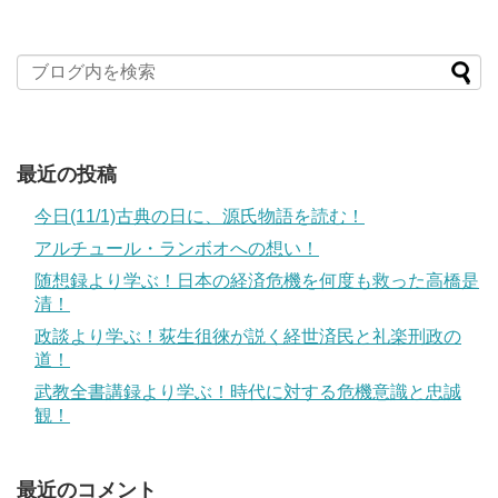
最近の投稿
今日(11/1)古典の日に、源氏物語を読む！
アルチュール・ランボオへの想い！
随想録より学ぶ！日本の経済危機を何度も救った高橋是
清！
政談より学ぶ！荻生徂徠が説く経世済民と礼楽刑政の
道！
武教全書講録より学ぶ！時代に対する危機意識と忠誠
観！
最近のコメント