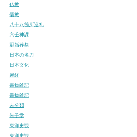
仏教
儒教
八十八箇所巡礼
六壬神課
冠婚葬祭
日本の名刀
日本文化
易経
書物雑記
書物雑記
未分類
朱子学
東洋史観
東洋史観