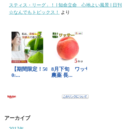
スティス・リーグ」！ | 知命立命 心地よい風景 | 日刊
☆なんでもトピックス！
より
アーカイブ
2017年