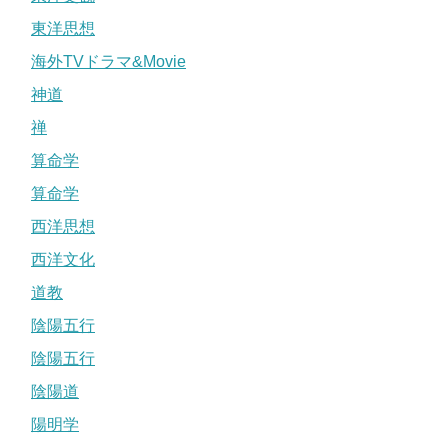
東洋思想
海外TVドラマ&Movie
神道
禅
算命学
算命学
西洋思想
西洋文化
道教
陰陽五行
陰陽五行
陰陽道
陽明学