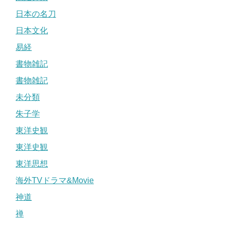
日本の名刀
日本文化
易経
書物雑記
書物雑記
未分類
朱子学
東洋史観
東洋史観
東洋思想
海外TVドラマ&Movie
神道
禅