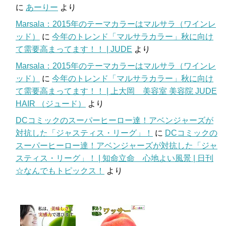
に
あーりー
より
Marsala：2015年のテーマカラーはマルサラ（ワインレ
ッド）
に
今年のトレンド「マルサラカラー」秋に向け
て需要高まってます！！ | JUDE
より
Marsala：2015年のテーマカラーはマルサラ（ワインレ
ッド）
に
今年のトレンド「マルサラカラー」秋に向け
て需要高まってます！！ | 上大岡 美容室 美容院 JUDE
HAIR （ジュード）
より
DCコミックのスーパーヒーロー達！アベンジャーズが
対抗した「ジャスティス・リーグ」！
に
DCコミックの
スーパーヒーロー達！アベンジャーズが対抗した「ジャ
スティス・リーグ」！ | 知命立命 心地よい風景 | 日刊
☆なんでもトピックス！
より