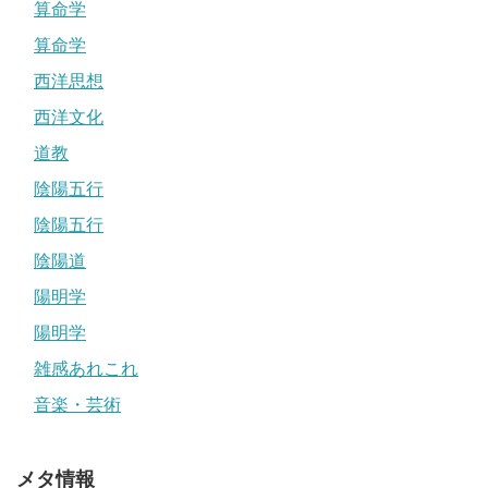
算命学
算命学
西洋思想
西洋文化
道教
陰陽五行
陰陽五行
陰陽道
陽明学
陽明学
雑感あれこれ
音楽・芸術
メタ情報