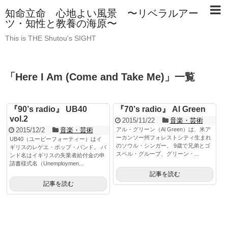
知命立命 心地よい風景 〜リベラルアー
ツ・知性と教養の海原〜
This is THE Shutou's SIGHT
「
Here I Am (Come and Take Me)
」
一覧
『90’s radio』 UB40
『70’s radio』 Al Green
vol.2
2015/11/22
音楽・芸術
2015/12/2
音楽・芸術
アル・グリーン（Al Green）は、米ア
ーカンソー州フォレストシティ生まれ
UB40（ユービーフォーティー）はイ
のソウル・シンガー。 9歳で兄弟とゴ
ギリスのレゲエ・ポップ・バンド。 バ
スペル・グループ、グリーン・...
ンド名はイギリスの失業者給付金の申
請書様式名（Unemploymen...
記事を読む
記事を読む