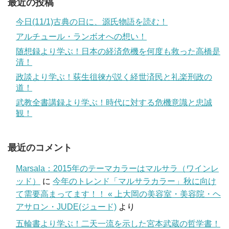
最近の投稿
今日(11/1)古典の日に、源氏物語を読む！
アルチュール・ランボオへの想い！
随想録より学ぶ！日本の経済危機を何度も救った高橋是
清！
政談より学ぶ！荻生徂徠が説く経世済民と礼楽刑政の
道！
武教全書講録より学ぶ！時代に対する危機意識と忠誠
観！
最近のコメント
Marsala：2015年のテーマカラーはマルサラ（ワインレ
ッド）
に
今年のトレンド「マルサラカラー」秋に向け
て需要高まってます！！ « 上大岡の美容室・美容院・ヘ
アサロン・JUDE(ジュード)
より
五輪書より学ぶ！二天一流を示した宮本武蔵の哲学書！