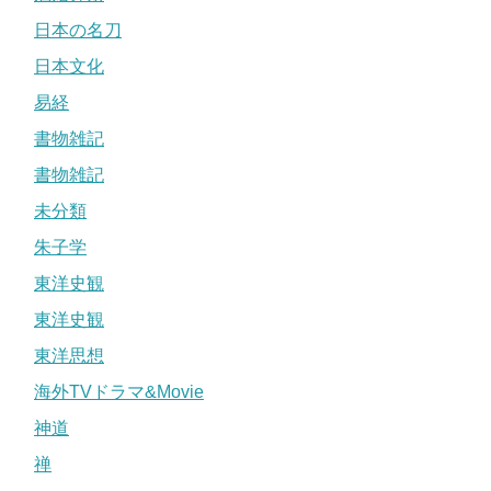
日本の名刀
日本文化
易経
書物雑記
書物雑記
未分類
朱子学
東洋史観
東洋史観
東洋思想
海外TVドラマ&Movie
神道
禅