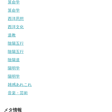
算命学
算命学
西洋思想
西洋文化
道教
陰陽五行
陰陽五行
陰陽道
陽明学
陽明学
雑感あれこれ
音楽・芸術
メタ情報