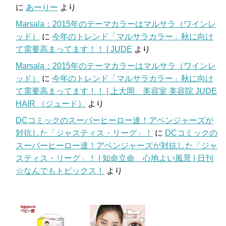
に
あーりー
より
Marsala：2015年のテーマカラーはマルサラ（ワインレ
ッド）
に
今年のトレンド「マルサラカラー」秋に向け
て需要高まってます！！ | JUDE
より
Marsala：2015年のテーマカラーはマルサラ（ワインレ
ッド）
に
今年のトレンド「マルサラカラー」秋に向け
て需要高まってます！！ | 上大岡 美容室 美容院 JUDE
HAIR （ジュード）
より
DCコミックのスーパーヒーロー達！アベンジャーズが
対抗した「ジャスティス・リーグ」！
に
DCコミックの
スーパーヒーロー達！アベンジャーズが対抗した「ジャ
スティス・リーグ」！ | 知命立命 心地よい風景 | 日刊
☆なんでもトピックス！
より