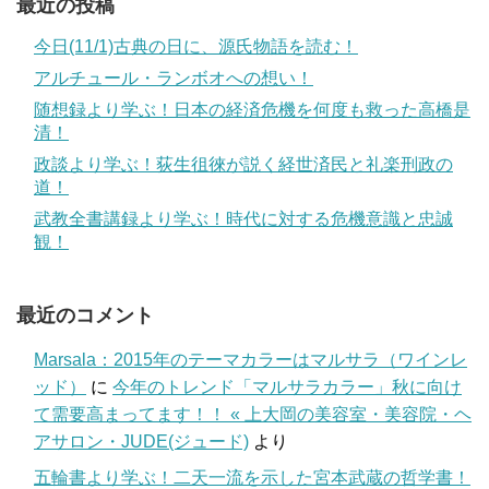
最近の投稿
今日(11/1)古典の日に、源氏物語を読む！
アルチュール・ランボオへの想い！
随想録より学ぶ！日本の経済危機を何度も救った高橋是
清！
政談より学ぶ！荻生徂徠が説く経世済民と礼楽刑政の
道！
武教全書講録より学ぶ！時代に対する危機意識と忠誠
観！
最近のコメント
Marsala：2015年のテーマカラーはマルサラ（ワインレ
ッド）
に
今年のトレンド「マルサラカラー」秋に向け
て需要高まってます！！ « 上大岡の美容室・美容院・ヘ
アサロン・JUDE(ジュード)
より
五輪書より学ぶ！二天一流を示した宮本武蔵の哲学書！