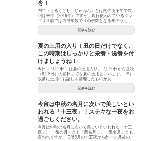
を！
閏年（うるうどし、じゅねん）とは閏のある年で次
回は来年（2016年）ですが、現行使われているグレ
ゴリオ暦では西暦年数で４の倍数となる年のうち...
記事を読む
夏の土用の入り！丑の日だけでなく、
この時期はしっかりと栄養・滋養を付
けましょうね！
今日（7月20日）は夏の土用入り。 7月20日から立秋
（8月8日）の前日までを夏の土用といいます。 ※）
以前に土用のお話しを整理したものがあ...
記事を読む
今宵は中秋の名月に次いで美しいとい
われる「十三夜」！ステキな一夜をお
過ごしください。
今宵は中秋の名月に次いで美しいといわれる「十三
夜」。 「後の月」とも「栗名月」、「裏名月」とも
言われますが、旧暦8月の十五夜から約一ヶ月後の...