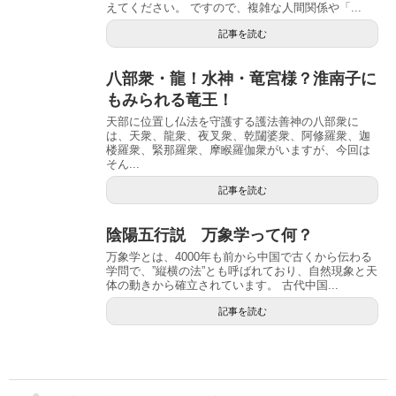
えてください。 ですので、複雑な人間関係や「...
記事を読む
八部衆・龍！水神・竜宮様？淮南子に
もみられる竜王！
天部に位置し仏法を守護する護法善神の八部衆に
は、天衆、龍衆、夜叉衆、乾闥婆衆、阿修羅衆、迦
楼羅衆、緊那羅衆、摩睺羅伽衆がいますが、今回は
そん...
記事を読む
陰陽五行説 万象学って何？
万象学とは、4000年も前から中国で古くから伝わる
学問で、”縦横の法”とも呼ばれており、自然現象と天
体の動きから確立されています。 古代中国...
記事を読む