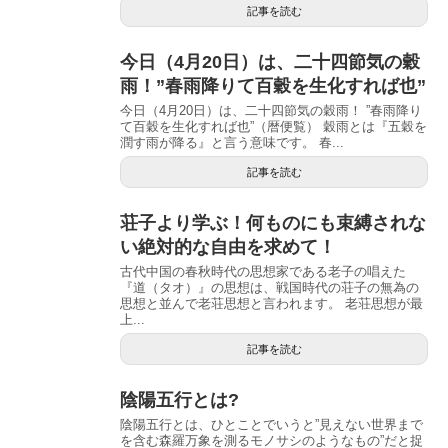
記事を読む
今日（4月20日）は、二十四節気の穀
雨！”春雨降りて百穀を生化すれば也”
今日（4月20日）は、二十四節気の穀雨！ ”春雨降り
て百穀を生化すれば也”（暦便覧） 穀雨とは『五穀を
潤す雨が降る』と言う意味です。 春...
記事を読む
荘子より学ぶ！何ものにも束縛されな
い絶対的な自由を求めて！
古代中国の春秋時代の思想家である老子の唱えた
『道（タオ）』の思想は、戦国時代の荘子の無為の
思想と並んで老荘思想と言われます。 老荘思想が最
上...
記事を読む
陰陽五行とは?
陰陽五行とは、ひとことでいうと”見えない世界まで
を含む森羅万象を測るモノサシのようなもの”だと捉