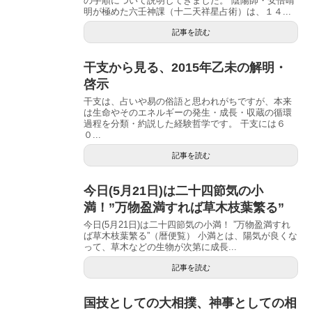
の手順について説明してきました。 陰陽師・安倍晴
明が極めた六壬神課（十二天祥星占術）は、１４...
記事を読む
干支から見る、2015年乙未の解明・
啓示
干支は、占いや易の俗語と思われがちですが、本来
は生命やそのエネルギーの発生・成長・収蔵の循環
過程を分類・約説した経験哲学です。 干支には６
０...
記事を読む
今日(5月21日)は二十四節気の小
満！”万物盈満すれば草木枝葉繁る”
今日(5月21日)は二十四節気の小満！ ”万物盈満すれ
ば草木枝葉繁る”（暦便覧） 小満とは、陽気が良くな
って、草木などの生物が次第に成長...
記事を読む
国技としての大相撲、神事としての相