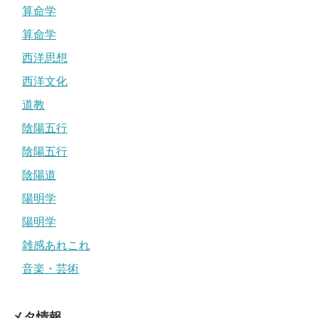
算命学
算命学
西洋思想
西洋文化
道教
陰陽五行
陰陽五行
陰陽道
陽明学
陽明学
雑感あれこれ
音楽・芸術
メタ情報