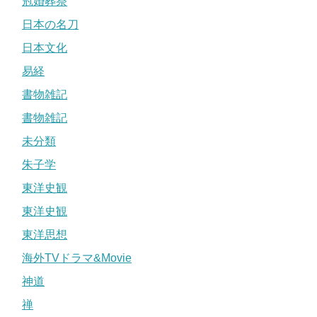
冠婚葬祭
日本の名刀
日本文化
易経
書物雑記
書物雑記
未分類
朱子学
東洋史観
東洋史観
東洋思想
海外TVドラマ&Movie
神道
禅