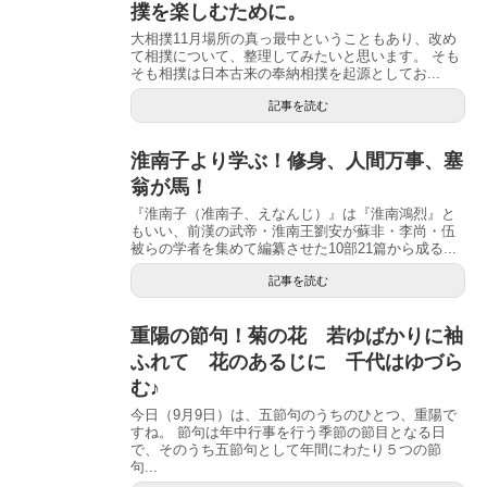
撲を楽しむために。
大相撲11月場所の真っ最中ということもあり、改め
て相撲について、整理してみたいと思います。 そも
そも相撲は日本古来の奉納相撲を起源としてお...
記事を読む
淮南子より学ぶ！修身、人間万事、塞
翁が馬！
『淮南子（准南子、えなんじ）』は『淮南鴻烈』と
もいい、前漢の武帝・淮南王劉安が蘇非・李尚・伍
被らの学者を集めて編纂させた10部21篇から成る...
記事を読む
重陽の節句！菊の花 若ゆばかりに袖
ふれて 花のあるじに 千代はゆづら
む♪
今日（9月9日）は、五節句のうちのひとつ、重陽で
すね。 節句は年中行事を行う季節の節目となる日
で、そのうち五節句として年間にわたり５つの節
句...