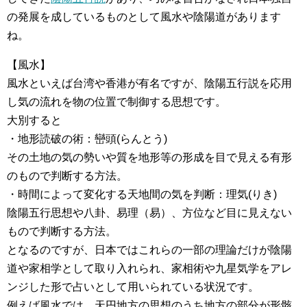
の発展を成しているものとして風水や陰陽道があります
ね。
【風水】
風水といえば台湾や香港が有名ですが、陰陽五行説を応用
し気の流れを物の位置で制御する思想です。
大別すると
・地形読破の術：巒頭(らんとう)
その土地の気の勢いや質を地形等の形成を目で見える有形
のもので判断する方法。
・時間によって変化する天地間の気を判断：理気(りき)
陰陽五行思想や八卦、易理（易）、方位など目に見えない
もので判断する方法。
となるのですが、日本ではこれらの一部の理論だけが陰陽
道や家相学として取り入れられ、家相術や九星気学をアレ
ンジした形で占いとして用いられている状況です。
例えば風水では、天円地方の思想のうち地方の部分が形骸