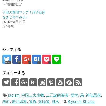
し
ク
い
し
In “書物雑記”
ウ
て
ィ
く
ン
だ
子部の整理マップ！諸子百家
ド
さ
をまとめてみる！
ウ
い
で
(
2015年3月30日
開
新
き
し
In “儒教”
ま
い
す
ウ
)
ィ
ン
ド
ウ
で
開
シェアする
き
ま
す
)
error
0
0
フォローする
Taoism
,
中国三大宗教
,
二元論的要素
,
儒学
,
易
,
神仙思想
,
老荘
,
老荘思想
,
道教
,
陰陽道
,
風水
Kiyonori Shutou