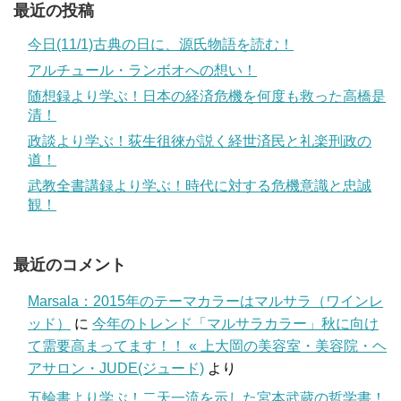
最近の投稿
今日(11/1)古典の日に、源氏物語を読む！
アルチュール・ランボオへの想い！
随想録より学ぶ！日本の経済危機を何度も救った高橋是
清！
政談より学ぶ！荻生徂徠が説く経世済民と礼楽刑政の
道！
武教全書講録より学ぶ！時代に対する危機意識と忠誠
観！
最近のコメント
Marsala：2015年のテーマカラーはマルサラ（ワインレ
ッド）
に
今年のトレンド「マルサラカラー」秋に向け
て需要高まってます！！ « 上大岡の美容室・美容院・ヘ
アサロン・JUDE(ジュード)
より
五輪書より学ぶ！二天一流を示した宮本武蔵の哲学書！