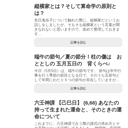
縦横家とは？そして算命学の原則と
は？
先日鬼谷子について触れた際に、縦横家だというお
話しをしましたが、そもそも縦横家という言葉が聞
きなれないと思いますので、改めて整理しておきま
す...
記事を読む
端午の節句／夏の節分！柱の傷は お
ととしの 五月五日の 背くらべ♪
今日（5月5日）は、端午の節句です。 節句は年中行
事を行う季節の節目となる日で、そのうち五節句と
して年間にわたり５つの節句が存在していますが...
記事を読む
六壬神課 【己巳日】 (6,66) あなたの
持って生まれた運命と、そのときの運
命について
これまでに、六壬神課で占う際の課式の求め方とそ