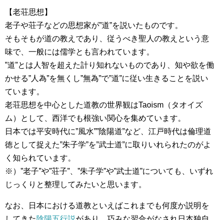
【老荘思想】
老子や荘子などの思想家が”道”を説いたものです。
そもそもが道の教えであり、従うべき聖人の教えという意
味で、一般には儒学とも言われています。
”道”とは人智を超えた計り知れないものであり、知や欲を働
かせる”人為”を無くし”無為”で”道”に従い生きることを説い
ています。
老荘思想を中心とした道教の世界観はTaoism（タオイズ
ム）として、西洋でも根強い関心を集めています。
日本では平安時代に”風水””陰陽道”など、江戸時代は倫理道
徳として捉えた”朱子学”を”武士道”に取りいれられたのがよ
く知られています。
※）”老子”や”荘子”、”朱子学”や”武士道”についても、いずれ
じっくりと整理してみたいと思います。
なお、日本における道教といえばこれまでも何度か説明を
してきた
陰陽五行説
があり、巧みな習合がなされ日本独自