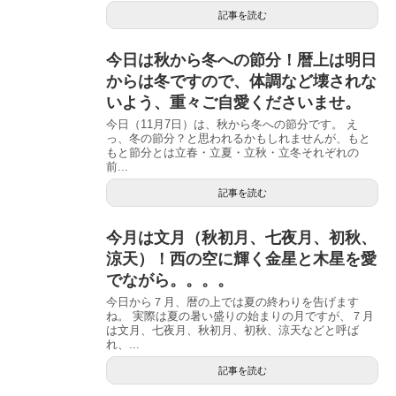
記事を読む
今日は秋から冬への節分！暦上は明日
からは冬ですので、体調など壊されな
いよう、重々ご自愛くださいませ。
今日（11月7日）は、秋から冬への節分です。 え
っ、冬の節分？と思われるかもしれませんが、もと
もと節分とは立春・立夏・立秋・立冬それぞれの
前...
記事を読む
今月は文月（秋初月、七夜月、初秋、
涼天）！西の空に輝く金星と木星を愛
でながら。。。。
今日から７月、暦の上では夏の終わりを告げます
ね。 実際は夏の暑い盛りの始まりの月ですが、７月
は文月、七夜月、秋初月、初秋、涼天などと呼ば
れ、...
記事を読む