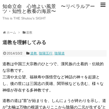
知命立命 心地よい風景 〜リベラルアー
ツ・知性と教養の海原〜
This is THE Shutou's SIGHT
ホーム
道教
道教を理解してみる
2014/10/2
道教
,
陰陽五行
,
陰陽道
道教は中国三大宗教のひとつで、漢民族の土着的・伝統的
な宗教です。
三清や太公望、福禄寿や孫悟空など神話の神々を起源と
し、後の世には三国志の英雄、関羽候なども含む、様々な
神様が存在する多神教です。
道教の道は”首”が始まりを、しんにょうが終わりを示し、道
が”太極は万物の根源でありここから陰陽の二元が生ずる”と