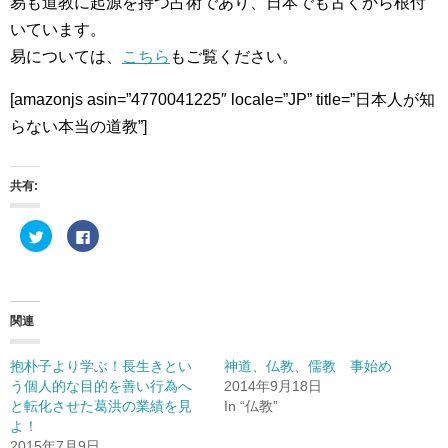
易も道教に起源を持つ占術であり、日本でも古くから根付
いています。
易については、
こちら
もご覧ください。
[amazonjs asin=”4770041225″ locale=”JP” title=”日本人が知
らない本当の道教”]
共有:
ク
F
リ
a
ッ
c
ク
e
し
b
て
o
T
o
w
k
関連
i
で
t
共
t
有
e
す
抱朴子より学ぶ！長生きとい
神道、仏教、儒教 事始め
r
る
う個人的な目的を善い行為へ
2014年9月18日
で
に
共
は
と転化させた葛洪の業績を見
In “仏教”
有
ク
(
リ
よ！
新
ッ
2015年7月9日