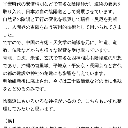
平安時代の安倍晴明などで有名な陰陽師が、道術の要素を
取り入れ、日本独自の陰陽道として発展させています。
自然界の陰陽と五行の変化を観察して瑞祥・災厄を判断
し、人間界の吉凶を占う実用的技術として用いられてきま
した。
ですので、中国の占術・天文学の知識を元に、神道、道
教、仏教などからも様々な影響を受け取っています。
青龍、白虎、朱雀、玄武で有名な四神相応も陰陽道の思想
であり、沖縄の首里城、平城京・平安京・長岡京など古代
の都の建設や神社の創建にも影響を与えています。
明治維新後に廃止され、今では二十四節気などの暦に名残
をとどめるのみです。
陰陽道にもいろいろな神様がいるので、こちらもいずれ整
理してみたいと思います。
【易】