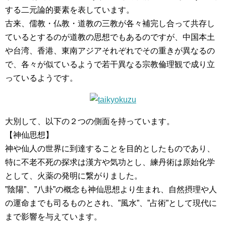
する二元論的要素を表しています。
古来、儒教・仏教・道教の三教が各々補完し合って共存し
ているとするのが道教の思想でもあるのですが、中国本土
や台湾、香港、東南アジアそれぞれでその重きが異なるの
で、各々が似ているようで若干異なる宗教倫理観で成り立
っているようです。
大別して、以下の２つの側面を持っています。
【神仙思想】
神や仙人の世界に到達することを目的としたものであり、
特に不老不死の探求は漢方や気功とし、練丹術は原始化学
として、火薬の発明に繋がりました。
”陰陽”、”八卦”の概念も神仙思想より生まれ、自然摂理や人
の運命までも司るものとされ、”風水”、”占術”として現代に
まで影響を与えています。