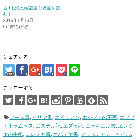
い
し
ウ
て
吉田松陰の愛読書と著書を読
ィ
く
ン
だ
む！
ド
さ
2015年1月13日
ウ
い
で
(
In “書物雑記”
開
新
き
し
ま
い
す
ウ
)
ィ
ン
ド
ウ
シェアする
で
開
き
ま
す
error
0
0
)
フォローする
アモス書
,
イザヤ書
,
エイリアン
,
エジプトの王家
,
エジプ
ト王ラムセス
,
エステル記
,
エズラ記
,
エゼキエル書
,
エレミ
ヤの手紙
,
エレミヤ書
,
オバデヤ書
,
クリスチャン・ベイル
,