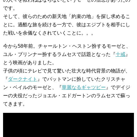
です。
そして、彼らのための新天地「約束の地」を探し求めるこ
とに。過酷な旅を続ける一方で、彼はエジプトを相手にし
た戦いを余儀なくされていくことに。。。
今から58年前。チャールトン・ヘストン扮するモーゼと、
ユル・ブリンナー扮するラムセスで話題となった『
十戒
』
とう映画がありました。
子供の頃にテレビで見て驚いた壮大な時代背景の物語が、
『
ダークナイト
』でバットマンに扮していたクリスチャ
ン・ベイルのモーゼと、『
華麗なるギャツビー
』でデイジ
ーの夫役だったジョエル・エドガートンのラムセスで蘇っ
てきます。