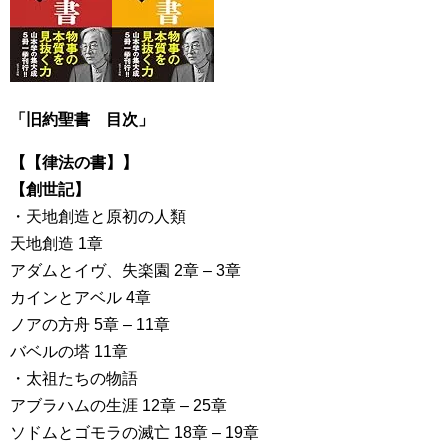
「旧約聖書 目次」
【【律法の書】】
【創世記】
・天地創造と原初の人類
天地創造 1章
アダムとイヴ、失楽園 2章 – 3章
カインとアベル 4章
ノアの方舟 5章 – 11章
バベルの塔 11章
・太祖たちの物語
アブラハムの生涯 12章 – 25章
ソドムとゴモラの滅亡 18章 – 19章