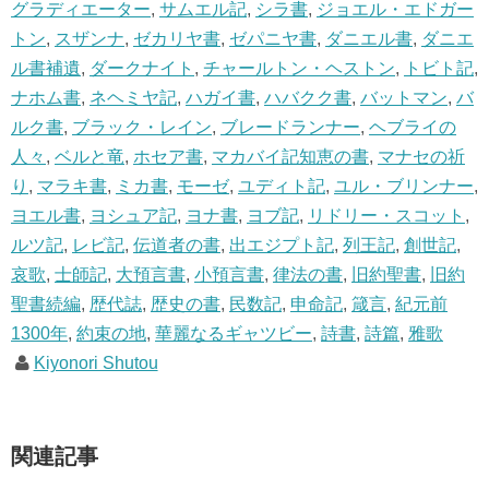
グラディエーター
,
サムエル記
,
シラ書
,
ジョエル・エドガー
トン
,
スザンナ
,
ゼカリヤ書
,
ゼパニヤ書
,
ダニエル書
,
ダニエ
ル書補遺
,
ダークナイト
,
チャールトン・ヘストン
,
トビト記
,
ナホム書
,
ネヘミヤ記
,
ハガイ書
,
ハバクク書
,
バットマン
,
バ
ルク書
,
ブラック・レイン
,
ブレードランナー
,
ヘブライの
人々
,
ベルと竜
,
ホセア書
,
マカバイ記知恵の書
,
マナセの祈
り
,
マラキ書
,
ミカ書
,
モーゼ
,
ユディト記
,
ユル・ブリンナー
,
ヨエル書
,
ヨシュア記
,
ヨナ書
,
ヨブ記
,
リドリー・スコット
,
ルツ記
,
レビ記
,
伝道者の書
,
出エジプト記
,
列王記
,
創世記
,
哀歌
,
士師記
,
大預言書
,
小預言書
,
律法の書
,
旧約聖書
,
旧約
聖書続編
,
歴代誌
,
歴史の書
,
民数記
,
申命記
,
箴言
,
紀元前
1300年
,
約束の地
,
華麗なるギャツビー
,
詩書
,
詩篇
,
雅歌
Kiyonori Shutou
関連記事