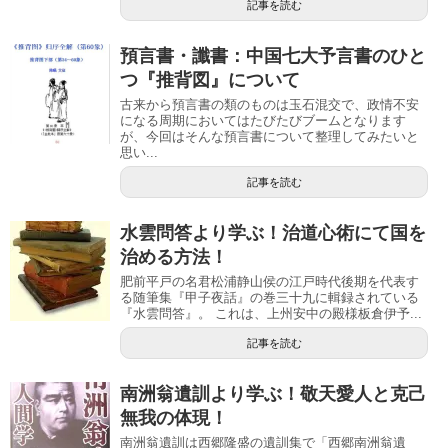
記事を読む
預言書・讖書：中国七大予言書のひと
つ『推背図』について
古来から預言書の類のものは玉石混交で、政情不安
になる周期においてはたびたびブームとなります
が、今回はそんな預言書について整理してみたいと
思い...
記事を読む
水雲問答より学ぶ！治道心術にて国を
治める方法！
肥前平戸の名君松浦静山侯の江戸時代後期を代表す
る随筆集『甲子夜話』の巻三十九に輯録されている
『水雲問答』。 これは、上州安中の殿様板倉伊予...
記事を読む
南洲翁遺訓より学ぶ！敬天愛人と克己
無我の体現！
南洲翁遺訓は西郷隆盛の遺訓集で「西郷南洲翁遺