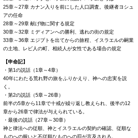
25章～27章 カナン入りを前にした人口調査。後継者ヨシュ
アの任命
28章～29章 献げ物に関する規定
30章～32章 ミディアンへの勝利、逃れの街の規定
33章～36章 エジプトを出てからの旅程、イスラエルの嗣業
の土地、レビ人の町、相続人が女性である場合の規定
【申命記】
・第1の説話（1章～4章）
40年にわたる荒れ野の旅をふりかえり、神への忠実を説
く。
・第2の説話（5章～26章）
前半の5章から11章で十戒が繰り返し教えられ、後半の12
章から26章で律法が与えられている。
・最後の説話（27章～30章）
神と律法への従順、神とイスラエルの契約の確認、従順な
ものへの報いと不従順なものへの罰が言及される。