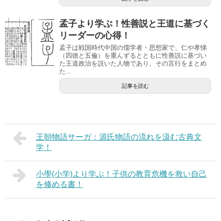
孟子より学ぶ！性善説と王道に基づく
リーダーの心得！
孟子は戦国時代中国の儒学者・思想家で、仁や孝悌
（四徳と五倫）を重んずるとともに性善説に基づい
た王道政治を説いた人物であり、その言行をまとめ
た...
記事を読む
王朝物語サーガ：源氏物語の流れを汲む古典文
学！
小學(小学)より学ぶ！子供の教育危機を救い自己
を修める書！