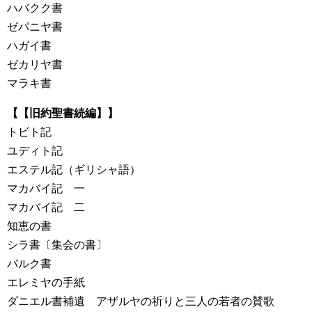
ハバクク書
ゼパニヤ書
ハガイ書
ゼカリヤ書
マラキ書
【【旧約聖書続編】】
トビト記
ユディト記
エステル記（ギリシャ語）
マカバイ記 一
マカバイ記 二
知恵の書
シラ書〔集会の書〕
バルク書
エレミヤの手紙
ダニエル書補遺 アザルヤの祈りと三人の若者の賛歌