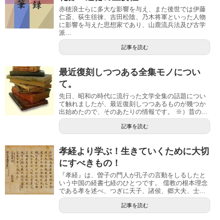
赤穂浪士らに多大な影響を与え、また後世では伊藤
仁斎、荻生徂徠、吉田松陰、乃木将軍といった人物
に影響を与えた思想家であり、山鹿流兵法及び古学
派...
記事を読む
最近復刻しつつある全集モノについ
て。
先日、昭和の時代に流行った文学全集の話題につい
て触れましたが、最近復刻しつつあるものが幾つか
出始めたので、そのあたりの情報です。 ※）昔の...
記事を読む
孝経より学ぶ！生きていくために大切
にすべきもの！
『孝経』は、曽子の門人が孔子の言動をしるしたと
いう中国の経書七経のひとつです。 儒教の根本理念
である孝を述べ、つぎに天子、諸侯、郷大夫、士...
記事を読む