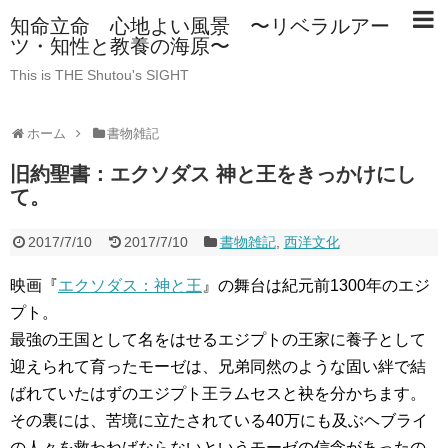
知命立命 心地よい風景 〜リベラルアー
ツ・知性と教養の海原〜
This is THE Shutou's SIGHT
ホーム
書物雑記
旧約聖書：エクソダス 神と王をきっかけにし
て。
2017/7/10
2017/7/10
書物雑記
,
西洋文化
映画『
エクソダス：神と王
』の舞台は紀元前1300年のエジ
プト。
最強の王国として名をはせるエジプトの王家に養子として
迎えられて育ったモーゼは、兄弟同然のような固い絆で結
ばれていたはずのエジプト王ラムセスと袂を分かちます。
その裏には、苦境に立たされている40万にも及ぶヘブライ
の人々を救わねばならないというモーゼの信念があったの