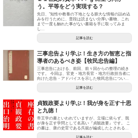
う。平等をどう実現する？
先日、”知性や教養の下地となる膨大な情報の詰め込
みを行うために、普段は読まない分厚い書物、これ
まで一度も触れた事がない書籍を手に取ってみま
し...
記事を読む
三事忠告より学ぶ！生き方の智恵と指
導者のあるべき姿【牧民忠告編】
三事忠告における、前回、前々回からの整理の続き
です。 今回は、官吏・地方長官・地方行政担当者に
向けた忠告・アドバイスを示した牧民忠告につい...
記事を読む
貞観政要より学ぶ！我が身を正す十思
と九徳！
帝王学の書といわれていますが、立場に依らず、我
が身を正す学問として名高い『貞観政要』です。 こ
の書は、唐の史官である呉兢が編成したとされる...
記事を読む