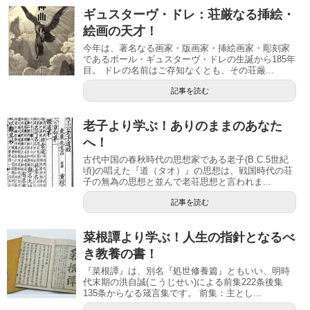
ギュスターヴ・ドレ：荘厳なる挿絵・
絵画の天才！
今年は、著名なる画家・版画家・挿絵画家・彫刻家
であるポール・ギュスターヴ・ドレの生誕から185年
目。 ドレの名前はご存知なくとも、その荘厳...
記事を読む
老子より学ぶ！ありのままのあなた
へ！
古代中国の春秋時代の思想家である老子(B.C.5世紀
頃)の唱えた『道（タオ）』の思想は、戦国時代の荘
子の無為の思想と並んで老荘思想と言われま...
記事を読む
菜根譚より学ぶ！人生の指針となるべ
き教養の書！
『菜根譚』は、別名『処世修養篇』ともいい、明時
代末期の洪自誠(こうじせい)による前集222条後集
135条からなる箴言集です。 前集：主とし...