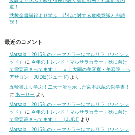
政談より学ぶ！荻生徂徠が説く経世済民と礼楽刑政の
道！
武教全書講録より学ぶ！時代に対する危機意識と忠誠
観！
最近のコメント
Marsala：2015年のテーマカラーはマルサラ（ワインレ
ッド）
に
今年のトレンド「マルサラカラー」秋に向け
て需要高まってます！！ « 上大岡の美容室・美容院・ヘ
アサロン・JUDE(ジュード)
より
五輪書より学ぶ！二天一流を示した宮本武蔵の哲学書！
に
あーりー
より
Marsala：2015年のテーマカラーはマルサラ（ワインレ
ッド）
に
今年のトレンド「マルサラカラー」秋に向け
て需要高まってます！！ | JUDE
より
Marsala：2015年のテーマカラーはマルサラ（ワインレ