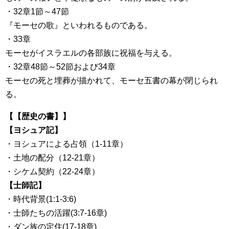
・32章1節～47節
『モーセの歌』といわれるものである。
・33章
モーセがイスラエルの各部族に祝福を与える。
・32章48節～52節および34章
モーセの死と埋葬が描かれて、モーセ五書の幕が閉じられ
る。
【【歴史の書】】
【ヨシュア記】
・ヨシュアによる占領（1-11章）
・土地の配分（12-21章）
・シケム契約（22-24章）
【士師記】
・時代背景(1:1-3:6)
・士師たちの活躍(3:7-16章)
・ダン族の定住(17-18章)