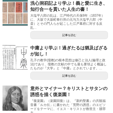
洗心洞箚記より学ぶ！義と愛に生き、
知行合一を貫いた人生の書！
大塩平八郎の乱は、江戸時代の天保8年（1837年）
に、大坂で大坂町奉行所の元与力大塩平八郎（中
斎）とその門人らが起こした江戸幕府に対する反
乱...
記事を読む
中庸より学ぶ！過ぎたるは猶及ばざる
が如し！
孔子の教学(儒教)の根本思想は修己と治人(倫理と政
治)であり、儒教の文献の中でも最も要領よく概論し
たものが『大学』と『中庸』とされています。...
記事を読む
意外とマイナー？キリストとサタンの
誘惑を描く復楽園！
『復楽園』（楽園回復）は、『新約聖書』の共観福
音書「ルカ伝」に書かれた「荒野の誘惑」のエピソ
ードをテーマに、イエス・キリストが救世主・贖罪
主...