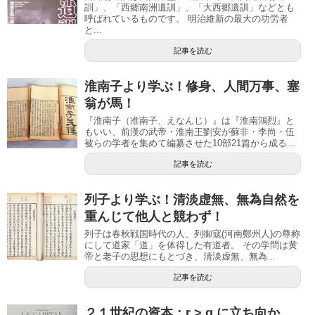
訓」、「西郷南洲遺訓」、「大西郷遺訓」などとも
呼ばれているものです。 明治維新の最大の功労者
と...
記事を読む
淮南子より学ぶ！修身、人間万事、塞
翁が馬！
『淮南子（准南子、えなんじ）』は『淮南鴻烈』と
もいい、前漢の武帝・淮南王劉安が蘇非・李尚・伍
被らの学者を集めて編纂させた10部21篇から成る...
記事を読む
列子より学ぶ！清淡虚無、無為自然を
重んじて他人と競わず！
列子は春秋戦国時代の人、列御寇(河南鄭州人)の尊称
にして道家「道」を体得した有道者。 その学問は黄
帝と老子の思想にもとづき、清淡虚無、無為...
記事を読む
２１世紀の資本：r > g に立ち向か