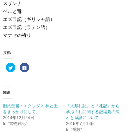
スザンナ
ベルと竜
エズラ記（ギリシャ語）
エズラ記（ラテン語）
マナセの祈り
共有:
ク
F
リ
a
ッ
c
ク
e
し
b
て
o
T
o
w
k
関連
i
で
t
共
t
有
e
す
旧約聖書：エクソダス 神と王
『大戴礼記』と『礼記』から
r
る
をきっかけにして。
学ぶ！礼に関する記編纂の流
で
に
共
は
2014年12月24日
れと系譜について！
有
ク
(
リ
In “書物雑記”
2015年7月18日
新
ッ
In “儒教”
し
ク