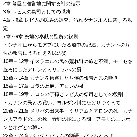
2章 幕屋と宿営地に関する神の指示
3章 レビ人の祭司としての職務
4章～6章 レビ人の氏族の調査、汚れやナジル人に関する規
定
7章～9章 祭壇の奉献と聖所の祝別
・シナイ山からモアブにいたる道中の記述、カナンへの斥
候の報告にうろたえる民の姿
10章～12章 イスラエルの民の荒れ野の旅と不満、モーセを
蔑ろにしたアロンとミリアムへの罰
13章～14章 カナンを偵察した斥候の報告と民の嘆き
15章～17章 コラの反逆、アロンの杖
18章～19章 アロンの子孫とレビ人の祭司としての役割
・カナンの民との戦い、ヨルダン川にたどりつくまで
20章～21章 メリバの出来事、ミリアムとアロンの死、カナ
ン人アラドの王の死、青銅の蛇による罰、アモリの王シホ
ンとオグとの戦い
22章～24章 バラクとバラムの物語、バラムとろば