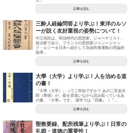
記事を読む
三酔人経綸問答より学ぶ！東洋のルソ
ーが説く友好重視の姿勢について！
中江兆民は、明治時代の思想家、ジャーナリスト、
政治家であり、フランスの思想家ジャン＝ジャッ
ク・ルソーを日本へ紹介して自由民権運動の理論的
指導...
記事を読む
大學（大学）より学ぶ！人を治める道
の書！
『大學（大学）』ってご存知ですか？ あの二宮金次
郎（尊徳）が、薪を背負いながら読み耽っているあ
の書、『大學』です。 儒学では『四書』（『...
記事を読む
聖教要録、配所残筆より学ぶ！日常の
礼節・道徳の重要性！