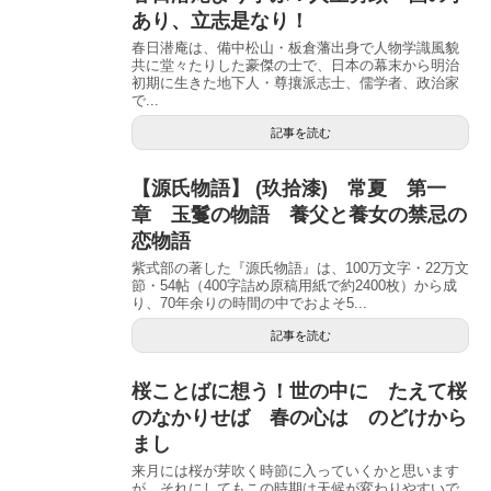
あり、立志是なり！
春日潜庵は、備中松山・板倉藩出身で人物学識風貌
共に堂々たりした豪傑の士で、日本の幕末から明治
初期に生きた地下人・尊攘派志士、儒学者、政治家
で...
記事を読む
【源氏物語】 (玖拾漆) 常夏 第一
章 玉鬘の物語 養父と養女の禁忌の
恋物語
紫式部の著した『源氏物語』は、100万文字・22万文
節・54帖（400字詰め原稿用紙で約2400枚）から成
り、70年余りの時間の中でおよそ5...
記事を読む
桜ことばに想う！世の中に たえて桜
のなかりせば 春の心は のどけから
まし
来月には桜が芽吹く時節に入っていくかと思います
が、それにしてもこの時期は天候が変わりやすいで