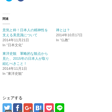
ッ
c
ク
e
し
b
て
o
T
o
w
k
関連
i
で
t
共
t
有
e
す
意気と粋！日本人の精神性を
禅とは？
r
る
支える美意識について
2014年10月17日
で
に
共
は
2014年11月21日
In “仏教”
有
ク
(
リ
In “日本文化”
新
ッ
し
ク
東洋史観 軍略的な観点から
い
し
ウ
て
見た、2015年の日本人が取り
ィ
く
ン
だ
組むべきこと！
ド
さ
2014年11月1日
ウ
い
で
(
In “東洋史観”
開
新
き
し
ま
い
す
ウ
)
ィ
ン
ド
ウ
シェアする
で
開
き
ま
す
error
0
0