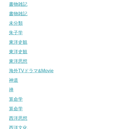
書物雑記
書物雑記
未分類
朱子学
東洋史観
東洋史観
東洋思想
海外TVドラマ&Movie
神道
禅
算命学
算命学
西洋思想
西洋文化