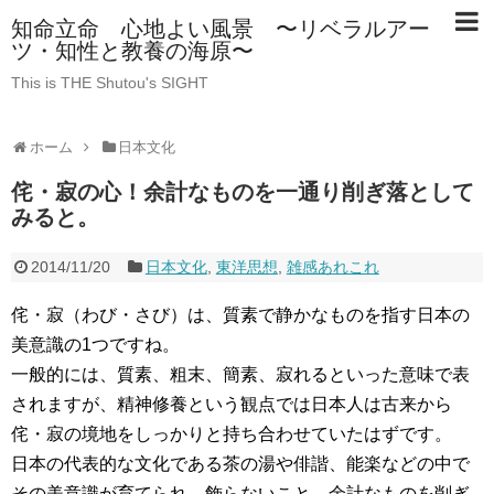
知命立命 心地よい風景 〜リベラルアー
ツ・知性と教養の海原〜
This is THE Shutou's SIGHT
ホーム
日本文化
侘・寂の心！余計なものを一通り削ぎ落として
みると。
2014/11/20
日本文化
,
東洋思想
,
雑感あれこれ
侘・寂（わび・さび）は、質素で静かなものを指す日本の
美意識の1つですね。
一般的には、質素、粗末、簡素、寂れるといった意味で表
されますが、精神修養という観点では日本人は古来から
侘・寂の境地をしっかりと持ち合わせていたはずです。
日本の代表的な文化である茶の湯や俳諧、能楽などの中で
その美意識が育てられ、飾らないこと、余計なものを削ぎ