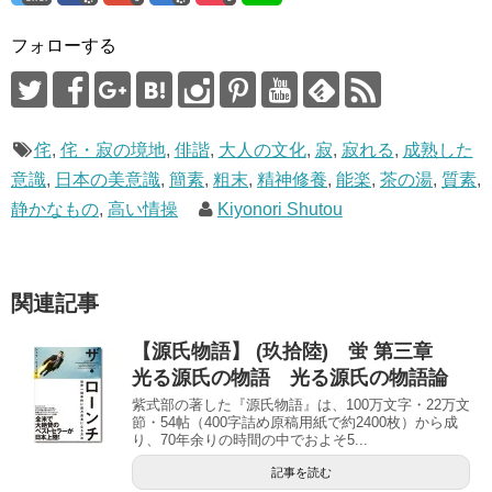
)
フォローする
侘
,
侘・寂の境地
,
俳諧
,
大人の文化
,
寂
,
寂れる
,
成熟した
意識
,
日本の美意識
,
簡素
,
粗末
,
精神修養
,
能楽
,
茶の湯
,
質素
,
静かなもの
,
高い情操
Kiyonori Shutou
関連記事
【源氏物語】 (玖拾陸) 蛍 第三章
光る源氏の物語 光る源氏の物語論
紫式部の著した『源氏物語』は、100万文字・22万文
節・54帖（400字詰め原稿用紙で約2400枚）から成
り、70年余りの時間の中でおよそ5...
記事を読む