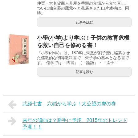
仲買・大名貸商人升屋を番頭の立場から立て直し、
ついに仙台藩の蔵元へと発展させた山片蟠桃は、同
時...
記事を読む
小學(小学)より学ぶ！子供の教育危機
を救い自己を修める書！
『小學(小学)』は、187年に朱熹が劉子澄に編纂させ
た儒教的な初等教科書で、朱子学の基本となる書で
す。 儒学では『四書』（『論語』・『孟子...
記事を読む
武経七書 六韜から学ぶ！太公望の虎の巻
来年の傾向は？勝手に予想、2015年のトレンド
予測！！