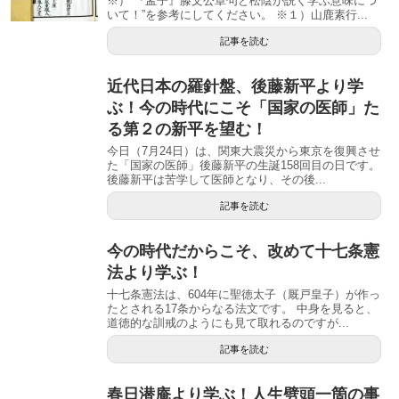
※）”『孟子』滕文公章句と松陰が説く学ぶ意味につ
いて！”を参考にしてください。 ※１）山鹿素行...
記事を読む
近代日本の羅針盤、後藤新平より学
ぶ！今の時代にこそ「国家の医師」た
る第２の新平を望む！
今日（7月24日）は、関東大震災から東京を復興させ
た「国家の医師」後藤新平の生誕158回目の日です。
後藤新平は苦学して医師となり、その後...
記事を読む
今の時代だからこそ、改めて十七条憲
法より学ぶ！
十七条憲法は、604年に聖徳太子（厩戸皇子）が作っ
たとされる17条からなる法文です。 中身を見ると、
道徳的な訓戒のようにも見て取れるのですが...
記事を読む
春日潜庵より学ぶ！人生劈頭一箇の事