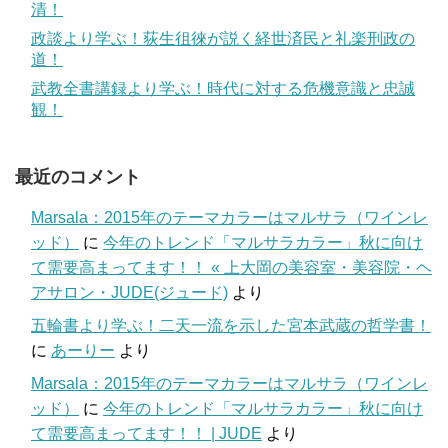
清！
政談より学ぶ！荻生徂徠が説く経世済民と礼楽刑政の
道！
武教全書講録より学ぶ！時代に対する危機意識と忠誠
観！
最近のコメント
Marsala：2015年のテーマカラーはマルサラ（ワインレ
ッド）
に
今年のトレンド「マルサラカラー」秋に向け
て需要高まってます！！ « 上大岡の美容室・美容院・ヘ
アサロン・JUDE(ジュード)
より
五輪書より学ぶ！二天一流を示した宮本武蔵の哲学書！
に
あーりー
より
Marsala：2015年のテーマカラーはマルサラ（ワインレ
ッド）
に
今年のトレンド「マルサラカラー」秋に向け
て需要高まってます！！ | JUDE
より