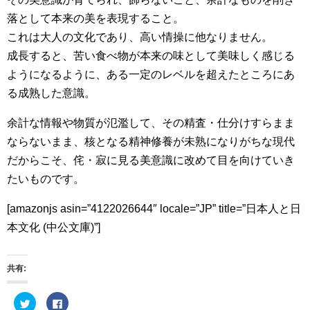
落として本来の美を表現すること。
これは大人の文化であり、高い情操に他なりません。
成長すると、苦い食べ物が本来の味として美味しく感じる
ようになるように、ある一定のレベルを超えたところにあ
る成熟した意識。
余計な情報や物質が氾濫して、その精査・仕分けすらまま
ならないまま、核となる精神修養が未熟になりがちな現代
だからこそ、侘・寂に見る美意識に改めて目を向けていき
たいものです。
[amazonjs asin=”4122026644″ locale=”JP” title=”日本人と日
本文化 (中公文庫)”]
共有:
ク
F
リ
a