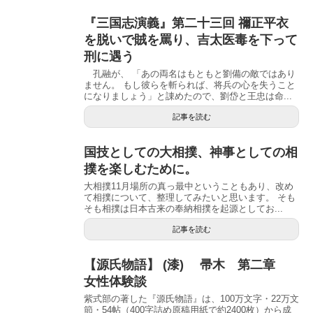
『三国志演義』第二十三回 禰正平衣
を脱いで賊を罵り、吉太医毒を下って
刑に遇う
孔融が、 「あの両名はもともと劉備の敵ではあり
ません。 もし彼らを斬られば、将兵の心を失うこと
になりましょう」と諌めたので、劉岱と王忠は命...
記事を読む
国技としての大相撲、神事としての相
撲を楽しむために。
大相撲11月場所の真っ最中ということもあり、改め
て相撲について、整理してみたいと思います。 そも
そも相撲は日本古来の奉納相撲を起源としてお...
記事を読む
【源氏物語】 (漆) 帚木 第二章
女性体験談
紫式部の著した『源氏物語』は、100万文字・22万文
節・54帖（400字詰め原稿用紙で約2400枚）から成