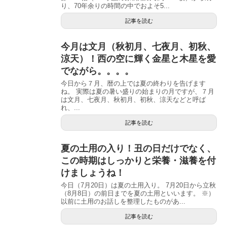
り、70年余りの時間の中でおよそ5...
記事を読む
今月は文月（秋初月、七夜月、初秋、
涼天）！西の空に輝く金星と木星を愛
でながら。。。。
今日から７月、暦の上では夏の終わりを告げます
ね。 実際は夏の暑い盛りの始まりの月ですが、７月
は文月、七夜月、秋初月、初秋、涼天などと呼ば
れ、...
記事を読む
夏の土用の入り！丑の日だけでなく、
この時期はしっかりと栄養・滋養を付
けましょうね！
今日（7月20日）は夏の土用入り。 7月20日から立秋
（8月8日）の前日までを夏の土用といいます。 ※）
以前に土用のお話しを整理したものがあ...
記事を読む