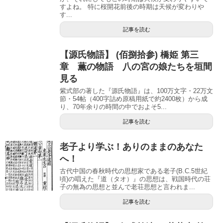
すよね。 特に桜開花前後の時期は天候が変わりや
す...
記事を読む
【源氏物語】 (佰捌拾参) 橋姫 第三
章 薫の物語 八の宮の娘たちを垣間
見る
紫式部の著した『源氏物語』は、100万文字・22万文
節・54帖（400字詰め原稿用紙で約2400枚）から成
り、70年余りの時間の中でおよそ5...
記事を読む
老子より学ぶ！ありのままのあなた
へ！
古代中国の春秋時代の思想家である老子(B.C.5世紀
頃)の唱えた『道（タオ）』の思想は、戦国時代の荘
子の無為の思想と並んで老荘思想と言われま...
記事を読む