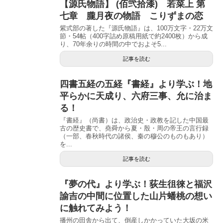
【源氏物語】 (佰弐拾漆) 若菜上 第
七章 朧月夜の物語 こりずまの恋
紫式部の著した『源氏物語』は、100万文字・22万文
節・54帖（400字詰め原稿用紙で約2400枚）から成
り、70年余りの時間の中でおよそ5...
記事を読む
四書五経の五経『書経』より学ぶ！地
平らかに天成り、六府三事、允に治ま
る！
『書経』（尚書）は、政治史・政教を記した中国最
古の歴史書で、堯舜から夏・殷・周の帝王の言行録
（一部、春秋時代の諸侯、秦の穆公のものもあり）
を...
記事を読む
『夢の代』より学ぶ！荻生徂徠と福沢
諭吉の中間に位置した山片蟠桃の想い
に触れてみよう！
播州の田舎から出て、倒産しかかっていた大坂の米