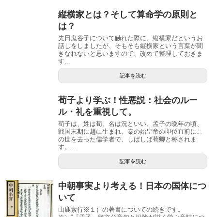
縦横家とは？そして算命学の原則と
は？
先日鬼谷子について触れた際に、縦横家だというお
話しをしましたが、そもそも縦横家という言葉が聞
きなれないと思いますので、改めて整理しておきま
す...
記事を読む
荀子より学ぶ！性悪説：社会のルー
ル・礼を重視して。
荀子は、姓は荀、名は況といい、孟子の晩年の頃、
戦国末期に趙に生まれ、秦の始皇帝の即位直前にこ
の世を去った儒学者で、しばしば荀卿と称されま
す。...
記事を読む
中朝事実より考える！日本の国体につ
いて
山鹿素行※１）の著書についての続きです。