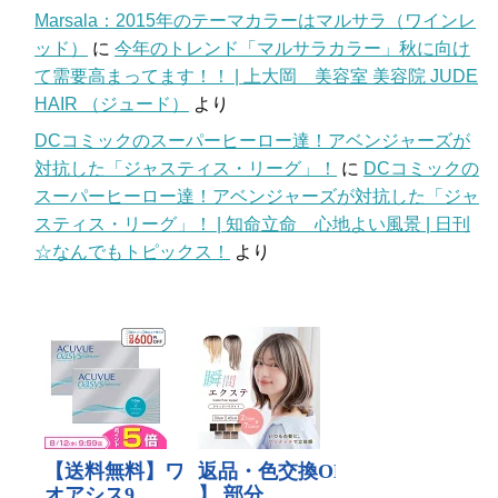
Marsala：2015年のテーマカラーはマルサラ（ワインレ
ッド）
に
今年のトレンド「マルサラカラー」秋に向け
て需要高まってます！！ | 上大岡 美容室 美容院 JUDE
HAIR （ジュード）
より
DCコミックのスーパーヒーロー達！アベンジャーズが
対抗した「ジャスティス・リーグ」！
に
DCコミックの
スーパーヒーロー達！アベンジャーズが対抗した「ジャ
スティス・リーグ」！ | 知命立命 心地よい風景 | 日刊
☆なんでもトピックス！
より