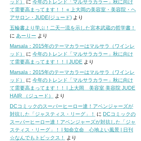
ッド）
に
今年のトレンド「マルサラカラー」秋に向け
て需要高まってます！！ « 上大岡の美容室・美容院・ヘ
アサロン・JUDE(ジュード)
より
五輪書より学ぶ！二天一流を示した宮本武蔵の哲学書！
に
あーりー
より
Marsala：2015年のテーマカラーはマルサラ（ワインレ
ッド）
に
今年のトレンド「マルサラカラー」秋に向け
て需要高まってます！！ | JUDE
より
Marsala：2015年のテーマカラーはマルサラ（ワインレ
ッド）
に
今年のトレンド「マルサラカラー」秋に向け
て需要高まってます！！ | 上大岡 美容室 美容院 JUDE
HAIR （ジュード）
より
DCコミックのスーパーヒーロー達！アベンジャーズが
対抗した「ジャスティス・リーグ」！
に
DCコミックの
スーパーヒーロー達！アベンジャーズが対抗した「ジャ
スティス・リーグ」！ | 知命立命 心地よい風景 | 日刊
☆なんでもトピックス！
より