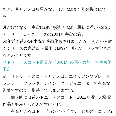
あと、月といえば狼男かな。（これはまた別の機会にで
も）
月だけでなく、宇宙に想いを馳せれば、最初に浮かぶのは
アーサー・C・クラークの2001年宇宙の旅。
50年近く昔のSF小説で映画化もされましたが、そこから続
くシリーズの完結篇（原作は1997年刊）が、ドラマ化され
るとのことです。
リドリー・スコット監督が「3001年終局への旅」を映像化
予定
※）リドリー・スコットといえば、エイリアンやブレード
ランナー、ブラック・レイン、グラディエーターで有名な
監督ですので、期待してしまいますね。
個人的には弟のトニー・スコット（2012年没）の監督
作品も好みだったんですけどね。
有名どころはトップガンとかビバリーヒルズ・コップ2