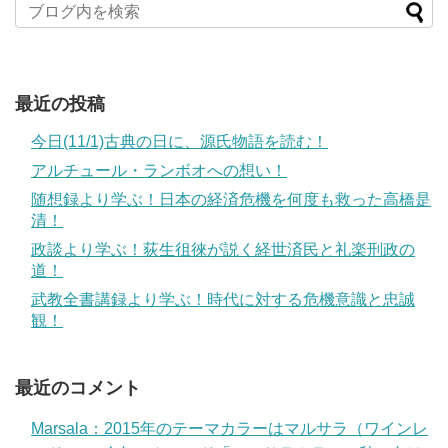
最近の投稿
今日(11/1)古典の日に、源氏物語を読む！
アルチュール・ランボオへの想い！
随想録より学ぶ！日本の経済危機を何度も救った高橋是
清！
政談より学ぶ！荻生徂徠が説く経世済民と礼楽刑政の
道！
武教全書講録より学ぶ！時代に対する危機意識と忠誠
観！
最近のコメント
Marsala：2015年のテーマカラーはマルサラ（ワインレ