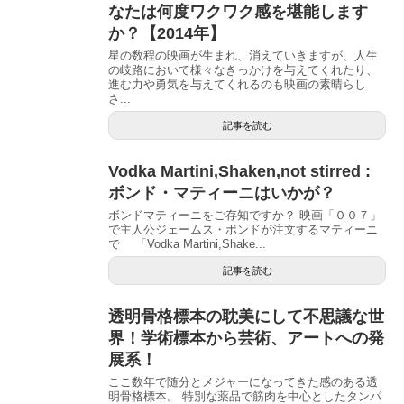
なたは何度ワクワク感を堪能します
か？【2014年】
星の数程の映画が生まれ、消えていきますが、人生
の岐路において様々なきっかけを与えてくれたり、
進む力や勇気を与えてくれるのも映画の素晴らし
さ...
記事を読む
Vodka Martini,Shaken,not stirred :
ボンド・マティーニはいかが？
ボンドマティーニをご存知ですか？ 映画「００７」
で主人公ジェームス・ボンドが注文するマティーニ
で 「Vodka Martini,Shake...
記事を読む
透明骨格標本の耽美にして不思議な世
界！学術標本から芸術、アートへの発
展系！
ここ数年で随分とメジャーになってきた感のある透
明骨格標本。 特別な薬品で筋肉を中心としたタンパ