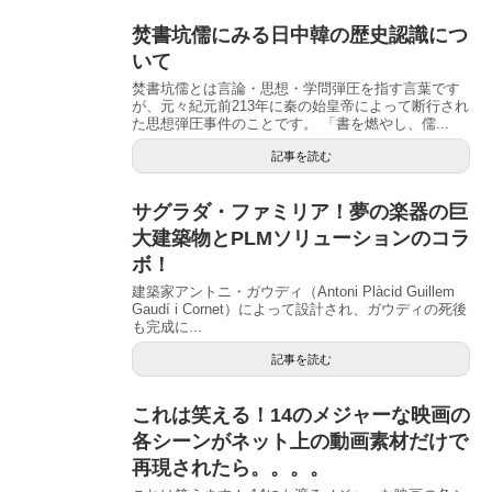
焚書坑儒にみる日中韓の歴史認識につ
いて
焚書坑儒とは言論・思想・学問弾圧を指す言葉です
が、元々紀元前213年に秦の始皇帝によって断行され
た思想弾圧事件のことです。 「書を燃やし、儒...
記事を読む
サグラダ・ファミリア！夢の楽器の巨
大建築物とPLMソリューションのコラ
ボ！
建築家アントニ・ガウディ（Antoni Plàcid Guillem
Gaudí i Cornet）によって設計され、ガウディの死後
も完成に...
記事を読む
これは笑える！14のメジャーな映画の
各シーンがネット上の動画素材だけで
再現されたら。。。。