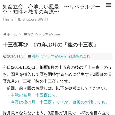
知命立命 心地よい風景 〜リベラルアー
ツ・知性と教養の海原〜
This is THE Shutou's SIGHT
ホーム
海外TVドラマ&Movie
十三夜再び 171年ぶりの「後の十三夜」
2014/11/5
海外TVドラマ&Movie
,
雑感あれこれ
今日(2014/11/5)は、旧暦8月の十五夜の後の「十三夜」のう
ち、閏月を挿入して暦を調整するために発生する2回目の旧
暦九月の十三夜「後の十三夜」です。
前回、前々回のお話しは、以下を参考にしてください。
・
中秋の名月 十五夜にて。
・
今宵は後の月「十三夜」ですが、台風のお話しでも。
片月見とならないよう、3度目の”月見で一杯”の名目を立て