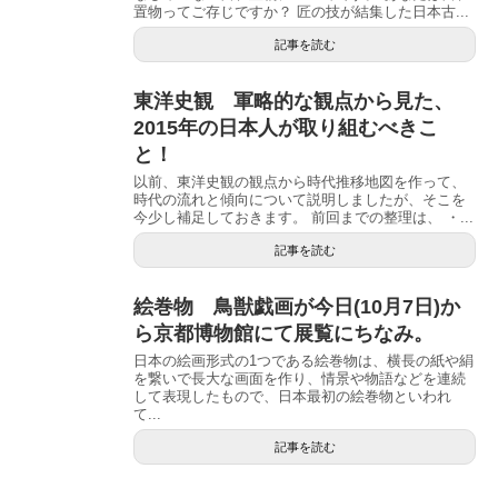
置物ってご存じですか？ 匠の技が結集した日本古...
記事を読む
東洋史観 軍略的な観点から見た、
2015年の日本人が取り組むべきこ
と！
以前、東洋史観の観点から時代推移地図を作って、
時代の流れと傾向について説明しましたが、そこを
今少し補足しておきます。 前回までの整理は、 ・...
記事を読む
絵巻物 鳥獣戯画が今日(10月7日)か
ら京都博物館にて展覧にちなみ。
日本の絵画形式の1つである絵巻物は、横長の紙や絹
を繋いで長大な画面を作り、情景や物語などを連続
して表現したもので、日本最初の絵巻物といわれ
て...
記事を読む