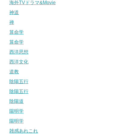
海外TVドラマ&Movie
神道
禅
算命学
算命学
西洋思想
西洋文化
道教
陰陽五行
陰陽五行
陰陽道
陽明学
陽明学
雑感あれこれ