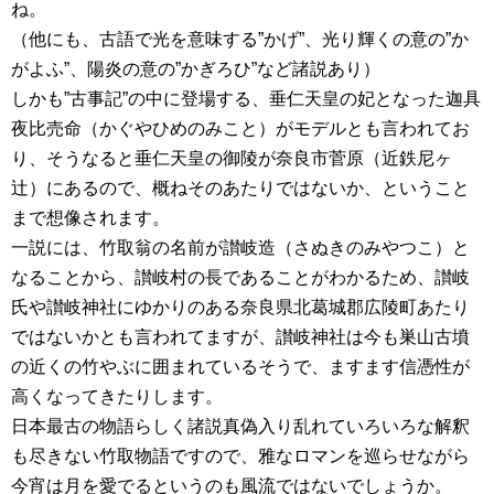
ね。
（他にも、古語で光を意味する”かげ”、光り輝くの意の”か
がよふ”、陽炎の意の”かぎろひ”など諸説あり）
しかも”古事記”の中に登場する、垂仁天皇の妃となった迦具
夜比売命（かぐやひめのみこと）がモデルとも言われてお
り、そうなると垂仁天皇の御陵が奈良市菅原（近鉄尼ヶ
辻）にあるので、概ねそのあたりではないか、ということ
まで想像されます。
一説には、竹取翁の名前が讃岐造（さぬきのみやつこ）と
なることから、讃岐村の長であることがわかるため、讃岐
氏や讃岐神社にゆかりのある奈良県北葛城郡広陵町あたり
ではないかとも言われてますが、讃岐神社は今も巣山古墳
の近くの竹やぶに囲まれているそうで、ますます信憑性が
高くなってきたりします。
日本最古の物語らしく諸説真偽入り乱れていろいろな解釈
も尽きない竹取物語ですので、雅なロマンを巡らせながら
今宵は月を愛でるというのも風流ではないでしょうか。