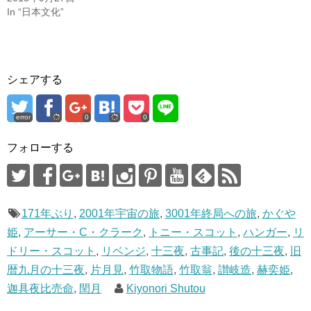
で
(
In “日本文化”
開
新
き
し
ま
い
す
ウ
)
ィ
ン
ド
ウ
シェアする
で
開
き
ま
す
error
0
0
)
フォローする
171年ぶり
,
2001年宇宙の旅
,
3001年終局への旅
,
かぐや
姫
,
アーサー・C・クラーク
,
トニー・スコット
,
ハンガー
,
リ
ドリー・スコット
,
リベンジ
,
十三夜
,
古事記
,
後の十三夜
,
旧
暦九月の十三夜
,
片月見
,
竹取物語
,
竹取翁
,
讃岐造
,
赫奕姫
,
迦具夜比売命
,
閏月
Kiyonori Shutou