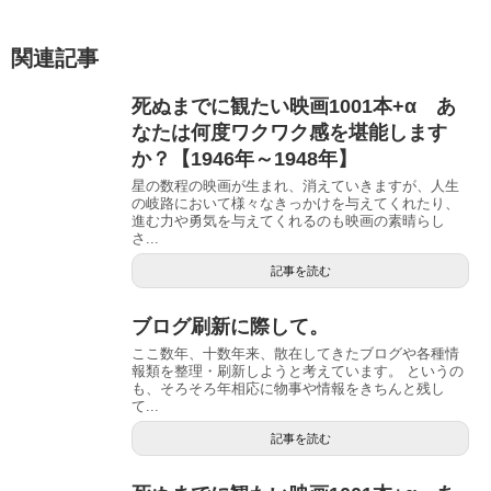
関連記事
死ぬまでに観たい映画1001本+α あ
なたは何度ワクワク感を堪能します
か？【1946年～1948年】
星の数程の映画が生まれ、消えていきますが、人生
の岐路において様々なきっかけを与えてくれたり、
進む力や勇気を与えてくれるのも映画の素晴らし
さ...
記事を読む
ブログ刷新に際して。
ここ数年、十数年来、散在してきたブログや各種情
報類を整理・刷新しようと考えています。 というの
も、そろそろ年相応に物事や情報をきちんと残し
て...
記事を読む