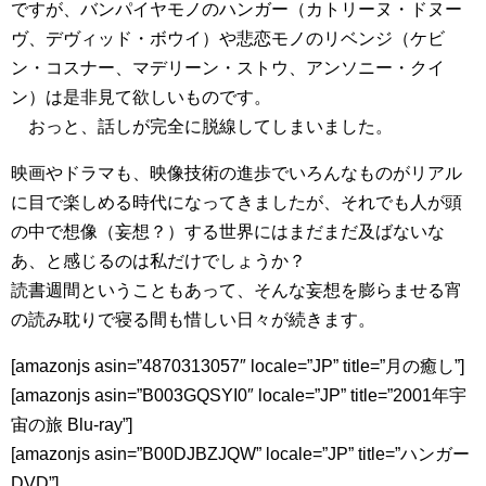
ですが、バンパイヤモノのハンガー（カトリーヌ・ドヌー
ヴ、デヴィッド・ボウイ）や悲恋モノのリベンジ（ケビ
ン・コスナー、マデリーン・ストウ、アンソニー・クイ
ン）は是非見て欲しいものです。
おっと、話しが完全に脱線してしまいました。
映画やドラマも、映像技術の進歩でいろんなものがリアル
に目で楽しめる時代になってきましたが、それでも人が頭
の中で想像（妄想？）する世界にはまだまだ及ばないな
あ、と感じるのは私だけでしょうか？
読書週間ということもあって、そんな妄想を膨らませる宵
の読み耽りで寝る間も惜しい日々が続きます。
[amazonjs asin=”4870313057″ locale=”JP” title=”月の癒し”]
[amazonjs asin=”B003GQSYI0″ locale=”JP” title=”2001年宇
宙の旅 Blu-ray”]
[amazonjs asin=”B00DJBZJQW” locale=”JP” title=”ハンガー
DVD”]