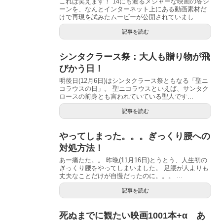
これは笑えます！ 14にも渡るメジャーな映画の各シ
ーンを、なんとインターネット上にある動画素材だ
けで再現を試みたムービーが公開されていまし...
記事を読む
シンタクラース祭：大人も贈り物が飛
びかう日！
明後日(12月6日)はシンタクラース祭ともなる「聖ニ
コラウスの日」。 聖ニコラウスといえば、サンタク
ロースの前身とも言われていている聖人です...
記事を読む
やってしまった。。。ぎっくり腰への
対処方法！
あー痛たた。。 昨晩(11月16日)とうとう、人生初の
ぎっくり腰をやってしまいました。 足腰が人よりも
丈夫なことだけが自慢だったのに。。。 ...
記事を読む
死ぬまでに観たい映画1001本+α あ