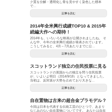
ク質を分解・透明化し骨を見やすく染色した標本
で...
記事を読む
2014年全米興行成績TOP10 & 2015年
続編大作への期待！
2014年も、いろいろな映画が公開されましたね。 そ
んな中、今年の全米興行成績が発表されています。
こうしてみると、4月～7月あたりまでに公...
記事を読む
スコットランド独立の住民投票に見る
スコットランドの英国からの独立を問う住民投票
が、いよいよ明日（2014/9/18）となってきました。
当初は、反対派が大勢を占めており大きな...
記事を読む
自在置物は古来の超合金プラモデル？
今回は日本を代表する伝統工芸のひとつで、あまり
なじみのない自在置物についてです。 あなたは自在