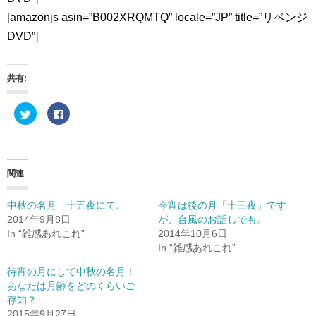
[amazonjs asin=”B002XRQMTQ” locale=”JP” title=”リベンジ
DVD”]
共有:
ク
F
リ
a
ッ
c
ク
e
し
b
て
o
T
o
w
k
関連
i
で
t
共
t
有
e
す
中秋の名月 十五夜にて。
今宵は後の月「十三夜」です
r
る
2014年9月8日
が、台風のお話しでも。
で
に
共
は
In “雑感あれこれ”
2014年10月6日
有
ク
(
リ
In “雑感あれこれ”
新
ッ
し
ク
待宵の月にして中秋の名月！
い
し
ウ
て
あなたは月齢をどのくらいご
ィ
く
ン
だ
存知？
ド
さ
2015年9月27日
ウ
い