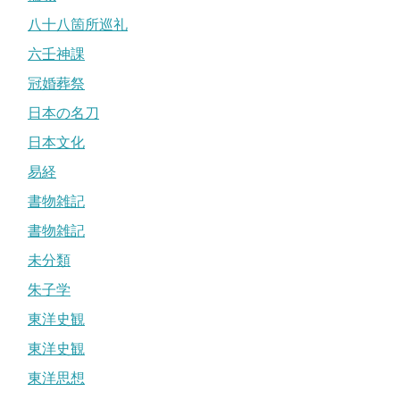
八十八箇所巡礼
六壬神課
冠婚葬祭
日本の名刀
日本文化
易経
書物雑記
書物雑記
未分類
朱子学
東洋史観
東洋史観
東洋思想