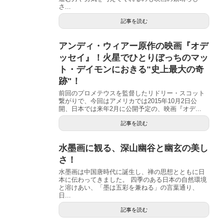
さ...
記事を読む
アンディ・ウィアー原作の映画『オデ
ッセイ』！火星でひとりぼっちのマッ
ト・デイモンにおきる"史上最大の奇
跡"！
前回のプロメテウスを監督したリドリー・スコット
繋がりで、今回はアメリカでは2015年10月2日公
開、日本では来年2月に公開予定の、映画『オデ...
記事を読む
水墨画に観る、深山幽谷と幽玄の美し
さ！
水墨画は中国唐時代に誕生し、禅の思想とともに日
本に伝わってきました。 四季のある日本の自然環境
と溶けあい、「墨は五彩を兼ねる」の言葉通り、
日...
記事を読む