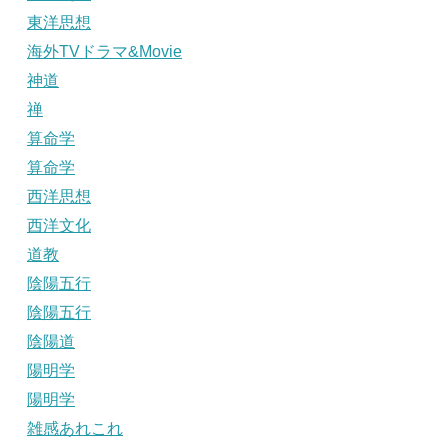
東洋思想
海外TVドラマ&Movie
神道
禅
算命学
算命学
西洋思想
西洋文化
道教
陰陽五行
陰陽五行
陰陽道
陽明学
陽明学
雑感あれこれ