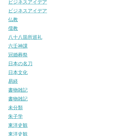
ビジネスアイデア
ビジネスアイデア
仏教
儒教
八十八箇所巡礼
六壬神課
冠婚葬祭
日本の名刀
日本文化
易経
書物雑記
書物雑記
未分類
朱子学
東洋史観
東洋史観