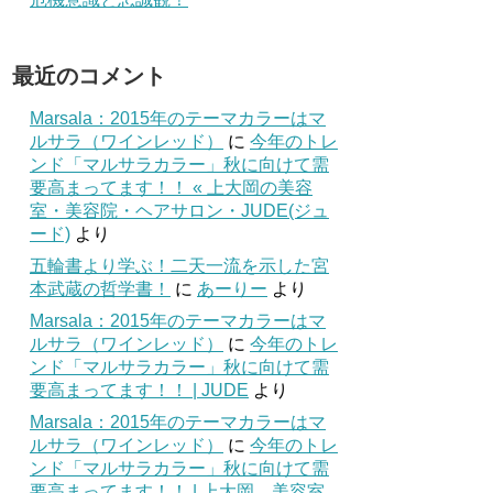
最近のコメント
Marsala：2015年のテーマカラーはマ
ルサラ（ワインレッド）
に
今年のトレ
ンド「マルサラカラー」秋に向けて需
要高まってます！！ « 上大岡の美容
室・美容院・ヘアサロン・JUDE(ジュ
ード)
より
五輪書より学ぶ！二天一流を示した宮
本武蔵の哲学書！
に
あーりー
より
Marsala：2015年のテーマカラーはマ
ルサラ（ワインレッド）
に
今年のトレ
ンド「マルサラカラー」秋に向けて需
要高まってます！！ | JUDE
より
Marsala：2015年のテーマカラーはマ
ルサラ（ワインレッド）
に
今年のトレ
ンド「マルサラカラー」秋に向けて需
要高まってます！！ | 上大岡 美容室