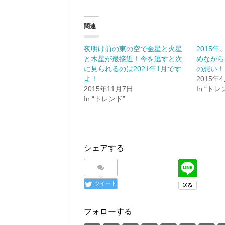
し
b
て
o
T
o
w
k
関連
i
で
t
共
t
有
e
す
夜明け前の東の空で金星と火星
2015
r
る
と木星が最接近！今を逃すと次
めながら
で
に
共
は
に見られるのは2021年1月です
の想い！
有
ク
(
リ
よ！
2015年
新
ッ
2015年11月7日
In “トレ
し
ク
い
し
In “トレンド”
ウ
て
ィ
く
ン
だ
ド
さ
ウ
い
で
(
開
新
き
し
シェアする
ま
い
す
ウ
)
ィ
ン
ド
ウ
ツイート
で
開
き
ま
す
フォローする
)