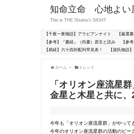
知命立命 心地よい
This is THE Shutou's SIGHT
【千夜一夜物語】アラビアンナイト
【厳選書
【参考】『書経』（尚書）原文と読み
【参考
【易経】六十四卦配列早見表！
【源氏物語】
ホーム
トレンド
「オリオン座流星群
金星と木星と共に、
今年も「オリオン座流星群」がやって
今年のオリオン座流星群の活動のピーク