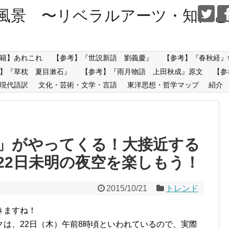
風景 〜リベラルアーツ・知性と
籍】あれこれ
【参考】『世説新語 劉義慶』
【参考】『春秋経』
】『草枕 夏目漱石』
【参考】『雨月物語 上田秋成』原文
【参
現代語訳
文化・芸術・文学・言語
東洋思想・哲学マップ
紹介
」がやってくる！大接近する
22日未明の夜空を楽しもう！
2015/10/21
トレンド
きますね！
は、22日（木）午前8時頃といわれているので、実際