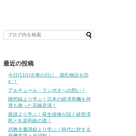
最近の投稿
今日(11/1)古典の日に、源氏物語を読
む！
アルチュール・ランボオへの想い！
随想録より学ぶ！日本の経済危機を何
度も救った高橋是清！
政談より学ぶ！荻生徂徠が説く経世済
民と礼楽刑政の道！
武教全書講録より学ぶ！時代に対する
危機意識と忠誠観！