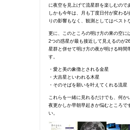
に夜空を見上げて流星群を楽しむので
しかも今年は、月も丁度日付が変わる
りの影響もなく、観測としてはベスト
更に、このところの明け方の東の空に
2つの惑星が最も接近して見えるのが2
星群と併せて明け方の夜が明ける時間
す。
・愛と美の象徴とされる金星
・大吉星といわれる木星
・そのそばを願いを叶えてくれる流星
これらを一緒に見れるだけでも、何か
夜更かしか早朝早起きか悩むところで
い。