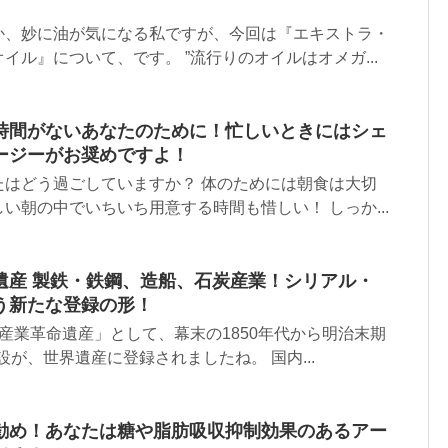
か、妙に油が気になる私ですが、今回は『エキストラ・
イル』について、です。 ”流行りのオイルはオメガ...
時間がないあなたのために！忙しいときにはシェ
ージーがお奨めですよ！
たはどう過ごしていますか？ 体のためには朝食は大切
い朝の中でいちいち用意する時間も惜しい！ しっか...
遺産 製鉄・鉄鋼、造船、石炭産業！シリアル・
う新たな登録の形！
産業革命遺産」として、幕末の1850年代から明治末期
施設が、世界遺産に登録されましたね。 国内...
勧め！あなたは糖や脂肪吸収抑制効果のあるアー