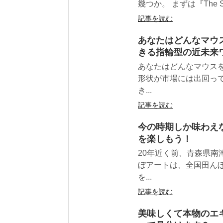
幾つか。 まずは『The Startu
記事を読む
あなたはどんなマウ
きる指輪型の近未来
あなたはどんなマウス
形状が市場には出回っ
き...
記事を読む
今の時期しか味わえ
を楽しもう！
20年近く前、青森県
ぼアートは、全国田ん
を...
記事を読む
美味しくて本物のエ