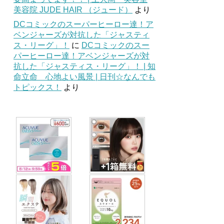
美容院 JUDE HAIR （ジュード）
より
DCコミックのスーパーヒーロー達！ア
ベンジャーズが対抗した「ジャスティ
ス・リーグ」！
に
DCコミックのスー
パーヒーロー達！アベンジャーズが対
抗した「ジャスティス・リーグ」！ | 知
命立命 心地よい風景 | 日刊☆なんでも
トピックス！
より