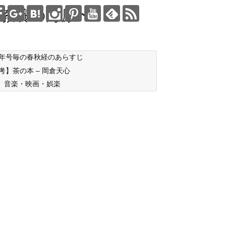
教養の海原〜
年号毎の春秋経のあらすじ
考】茶の本 – 岡倉天心
音楽・映画・娯楽