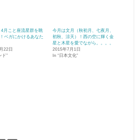
年。4月こと座流星群を眺
今月は文月（秋初月、七夜月、
！ベガにかけるあなた
初秋、涼天）！西の空に輝く金
星と木星を愛でながら。。。。
4月22日
2015年7月1日
ンド”
In “日本文化”