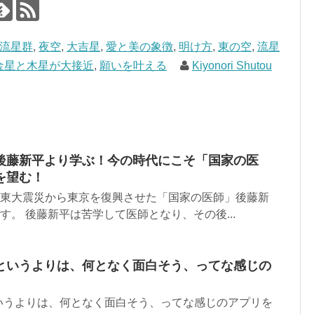
流星群
,
夜空
,
大吉星
,
愛と美の象徴
,
明け方
,
東の空
,
流星
金星と木星が大接近
,
願いを叶える
Kiyonori Shutou
後藤新平より学ぶ！今の時代にこそ「国家の医
を望む！
関東大震災から東京を復興させた「国家の医師」後藤新
す。 後藤新平は苦学して医師となり、その後...
というよりは、何となく面白そう、ってな感じの
いうよりは、何となく面白そう、ってな感じのアプリを