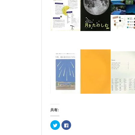
共有:
ク
F
リ
a
ッ
c
ク
e