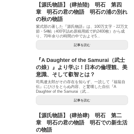
)
【源氏物語】 (肆拾陸) 明石 第四
章 明石の君の物語 明石の浦の別れ
の秋の物語
紫式部の著した『源氏物語』は、100万文字・22万文
節・54帖（400字詰め原稿用紙で約2400枚）から成
り、70年余りの時間の中でおよそ5...
記事を読む
『A Daughter of the Samurai（武士
の娘）』より学ぶ！日本の倫理観、美
意識、そして叡智とは？
司馬遼太郎がその存在を知らず、一読して『福翁自
伝』にひけをとらぬ内容、と驚嘆した自伝『A
Daughter of the Samurai（武...
記事を読む
【源氏物語】 (肆拾肆) 明石 第二
章 明石の君の物語 明石での新生活
の物語