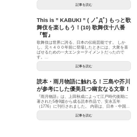
記事を読む
This is ” KABUKI ” ( ノﾟДﾟ) もっと歌
舞伎を楽しもう！(10) 歌舞伎十八番
『暫』
歌舞伎は世界に誇る、日本の伝統芸能です。 しか
し、元々４００年前に登場したときには、大衆を喜
ばせるための一大エンターテイメントだったので
す。...
記事を読む
読本・雨月物語に触れる！三島や芥川
が参考にした優美且つ幽玄なる文章！
『雨月物語』は、上田秋成によって江戸時代後期に
著された5巻9篇から成る読本作品で、安永五年
（1776）に刊行されました。 内容は、日本・中国...
記事を読む