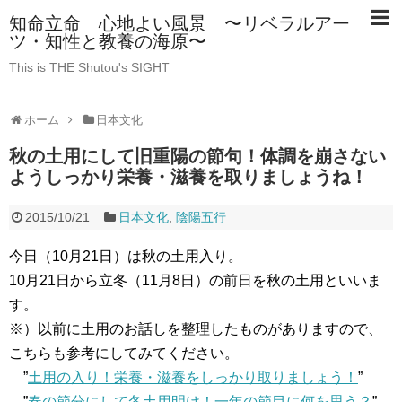
知命立命 心地よい風景 〜リベラルアー
ツ・知性と教養の海原〜
This is THE Shutou's SIGHT
ホーム
日本文化
秋の土用にして旧重陽の節句！体調を崩さない
ようしっかり栄養・滋養を取りましょうね！
2015/10/21
日本文化
,
陰陽五行
今日（10月21日）は秋の土用入り。
10月21日から立冬（11月8日）の前日を秋の土用といいま
す。
※）以前に土用のお話しを整理したものがありますので、
こちらも参考にしてみてください。
”
土用の入り！栄養・滋養をしっかり取りましょう！
”
”
春の節分にして冬土用明け！一年の節目に何を思う？
”