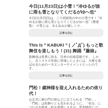
今日(11月23日)は小雪！”冷ゆるが故
に雨も雪となりてくだるがゆへ也”
今日(11月23日)は、二十四節気の中の小雪です！ ”冷
ゆるが故に雨も雪となりてくだるがゆへ也”（暦便
覧） 小雪とは、冷え込みが厳しく小...
記事を読む
This is ” KABUKI ” ( ノﾟДﾟ) もっと歌
舞伎を楽しもう！(31) 舞踊『藤娘』
歌舞伎は世界に誇る、日本の伝統芸能です。 しか
し、元々４００年前に登場したときには、大衆を喜
ばせるための一大エンターテイメントだったので
す。...
記事を読む
門松！歳神様を迎え入れるための依り
代！
お正月に家の門の前などに立てられる「門松」。
「門松」は松飾りとも言われるように、「祀る」に
つながる樹木・松を使用しますが、平安時代には”...