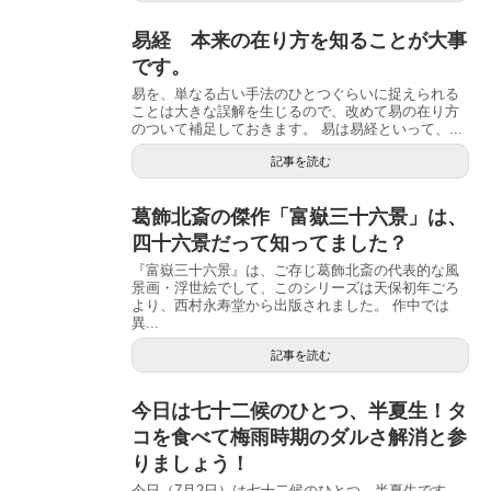
易経 本来の在り方を知ることが大事
です。
易を、単なる占い手法のひとつぐらいに捉えられる
ことは大きな誤解を生じるので、改めて易の在り方
のついて補足しておきます。 易は易経といって、...
記事を読む
葛飾北斎の傑作「富嶽三十六景」は、
四十六景だって知ってました？
『富嶽三十六景』は、ご存じ葛飾北斎の代表的な風
景画・浮世絵でして、このシリーズは天保初年ごろ
より、西村永寿堂から出版されました。 作中では
異...
記事を読む
今日は七十二候のひとつ、半夏生！タ
コを食べて梅雨時期のダルさ解消と参
りましょう！
今日（7月2日）は七十二候のひとつ、半夏生です。