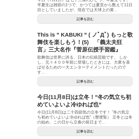
半夏生は雑節の1つで、かつては夏至から数えて11日
目としていましたが、現在では天球上の黄...
記事を読む
This is ” KABUKI ” ( ノﾟДﾟ) もっと歌
舞伎を楽しもう！(5) 「義太夫狂
言」三大名作『菅原伝授手習鑑』
歌舞伎は世界に誇る、日本の伝統芸能です。 しか
し、元々４００年前に登場したときには、大衆を喜
ばせるための一大エンターテイメントだったので
す...
記事を読む
今日(11月8日)は立冬！”冬の気立ち初
めていよいよ冷ゆれば也”
今日(11月8日)は二十四節気の立冬です！ ”冬の気立
ち初めていよいよ冷ゆれば也”（暦便覧） 立冬とは冬
の始め、この日から立春の前日まで...
記事を読む