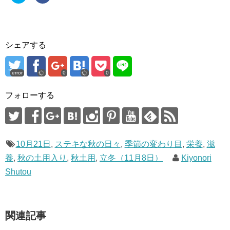
ッ
c
ク
e
し
b
て
o
T
o
w
k
i
で
シェアする
t
共
t
有
e
す
r
る
で
に
error
0
0
共
は
有
ク
(
リ
フォローする
新
ッ
し
ク
い
し
ウ
て
ィ
く
ン
だ
ド
さ
ウ
い
10月21日
,
ステキな秋の日々
,
季節の変わり目
,
栄養
,
滋
で
(
開
新
養
,
秋の土用入り
,
秋土用
,
立冬（11月8日）
Kiyonori
き
し
ま
い
Shutou
す
ウ
)
ィ
ン
ド
ウ
で
開
関連記事
き
ま
す