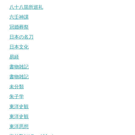
八十八箇所巡礼
六壬神課
冠婚葬祭
日本の名刀
日本文化
易経
書物雑記
書物雑記
未分類
朱子学
東洋史観
東洋史観
東洋思想