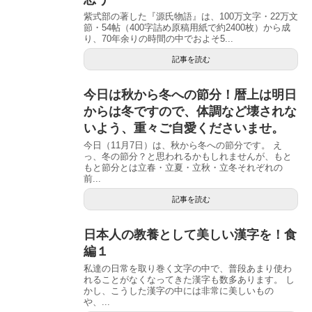
紫式部の著した『源氏物語』は、100万文字・22万文
節・54帖（400字詰め原稿用紙で約2400枚）から成
り、70年余りの時間の中でおよそ5...
記事を読む
今日は秋から冬への節分！暦上は明日
からは冬ですので、体調など壊されな
いよう、重々ご自愛くださいませ。
今日（11月7日）は、秋から冬への節分です。 え
っ、冬の節分？と思われるかもしれませんが、もと
もと節分とは立春・立夏・立秋・立冬それぞれの
前...
記事を読む
日本人の教養として美しい漢字を！食
編１
私達の日常を取り巻く文字の中で、普段あまり使わ
れることがなくなってきた漢字も数多あります。 し
かし、こうした漢字の中には非常に美しいもの
や、...