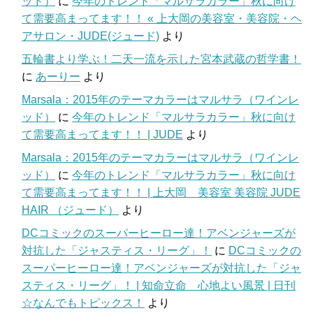
ッド）
に
今年のトレンド「マルサラカラー」秋に向け
て需要高まってます！！ « 上大岡の美容室・美容院・ヘ
アサロン・JUDE(ジュード)
より
五輪書より学ぶ！二天一流を示した宮本武蔵の哲学書！
に
あーりー
より
Marsala：2015年のテーマカラーはマルサラ（ワインレ
ッド）
に
今年のトレンド「マルサラカラー」秋に向け
て需要高まってます！！ | JUDE
より
Marsala：2015年のテーマカラーはマルサラ（ワインレ
ッド）
に
今年のトレンド「マルサラカラー」秋に向け
て需要高まってます！！ | 上大岡 美容室 美容院 JUDE
HAIR （ジュード）
より
DCコミックのスーパーヒーロー達！アベンジャーズが
対抗した「ジャスティス・リーグ」！
に
DCコミックの
スーパーヒーロー達！アベンジャーズが対抗した「ジャ
スティス・リーグ」！ | 知命立命 心地よい風景 | 日刊
☆なんでもトピックス！
より