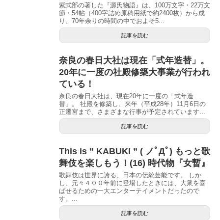
紫式部の著した『源氏物語』は、100万文字・22万文
節・54帖（400字詰め原稿用紙で約2400枚）から成
り、70年余りの時間の中でおよそ5...
記事を読む
奈良の春日大社は現在「式年造替」。
20年に一度の社殿修築大事業が行われ
ている！
奈良の春日大社は、現在20年に一度の「式年造
替」。 社殿を修築し、来年（平成28年）11月6日の
正遷宮まで、さまざまな行事が予定されています...
記事を読む
This is ” KABUKI ” ( ノﾟДﾟ) もっと歌
舞伎を楽しもう！(16) 時代物『女暫』
歌舞伎は世界に誇る、日本の伝統芸能です。 しか
し、元々４００年前に登場したときには、大衆を喜
ばせるための一大エンターテイメントだったので
す。...
記事を読む