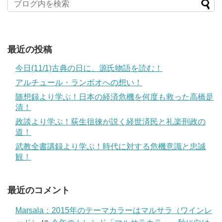
最近の投稿
今日(11/1)古典の日に、源氏物語を読む！
アルチュール・ランボオへの想い！
随想録より学ぶ！日本の経済危機を何度も救った高橋是
清！
政談より学ぶ！荻生徂徠が説く経世済民と礼楽刑政の
道！
武教全書講録より学ぶ！時代に対する危機意識と忠誠
観！
最近のコメント
Marsala：2015年のテーマカラーはマルサラ（ワインレ