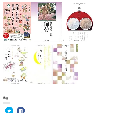
共有:
ク
F
リ
a