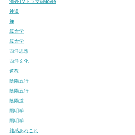
海外TVドラマ&Movie
神道
禅
算命学
算命学
西洋思想
西洋文化
道教
陰陽五行
陰陽五行
陰陽道
陽明学
陽明学
雑感あれこれ